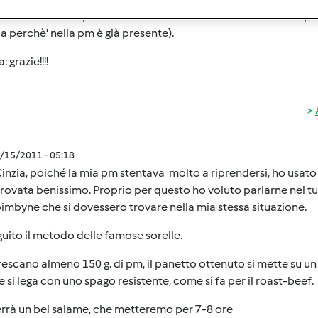
tire ricette che prevedono l'utilizzo di lievito di birra con la 
 perchè' nella pm è già presente).
 grazie!!!!
7/15/2011 - 05:18
inzia, poiché la mia pm stentava molto a riprendersi, ho usato
rovata benissimo. Proprio per questo ho voluto parlarne nel tu
bimbyne che si dovessero trovare nella mia stessa situazione.
uito il metodo delle famose sorelle.
frescano almeno 150 g. di pm, il panetto ottenuto si mette su un 
o e si lega con uno spago resistente, come si fa per il roast-beef.
errà un bel salame, che metteremo per 7-8 ore