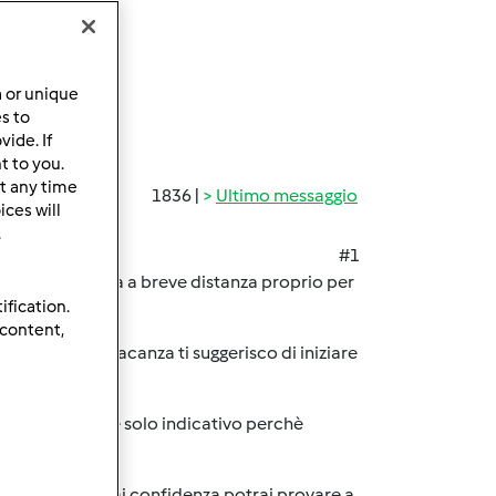
a or unique
es to
ide. If
t to you.
t any time
1836 |
Ultimo messaggio
ces will
.
#1
za e rinfrescarla a breve distanza proprio per
ification.
 content,
i andare in vacanza ti suggerisco di iniziare
ni due giorni.
alla farina ma è solo indicativo perchè
 quando prenderai confidenza potrai provare a