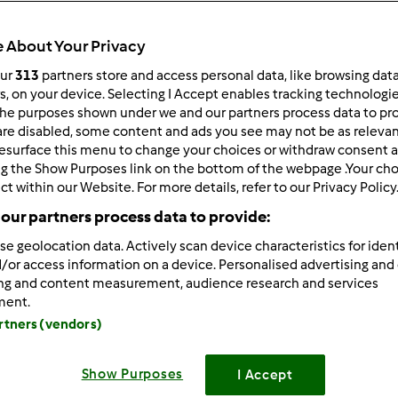
 per:
Risultati per pagina:
 About Your Privacy
ultati più recenti
10
our
313
partners store and access personal data, like browsing dat
rs, on your device. Selecting I Accept enables tracking technologi
he purposes shown under we and our partners process data to prov
are disabled, some content and ads you see may not be as relevan
esurface this menu to change your choices or withdraw consent a
ng the Show Purposes link on the bottom of the webpage .Your choi
ct within our Website. For more details, refer to our Privacy Policy
7/14/2011 - 07:55
our partners process data to provide:
: Sara ti ha suggerito bene, devi avere ancora un po' di pazien
se geolocation data. Actively scan device characteristics for ident
re l'odore ed il sapore acido.
/or access information on a device. Personalised advertising and
 di Roma: purtroppo non penso di venire a Roma a breve se dev
ing and content measurement, audience research and services
ment.
parazione quando torni perchè all'inizio la pm va rinfrescata og
artners (vendors)
: indicativamente la proporzione è 1:3 di pasta madre rispetto 
e dal tipo di farina usata e dal tipo di preparazione
Show Purposes
I Accept
i ha suggerito Sara prova a vedere le ricette già inserite poi