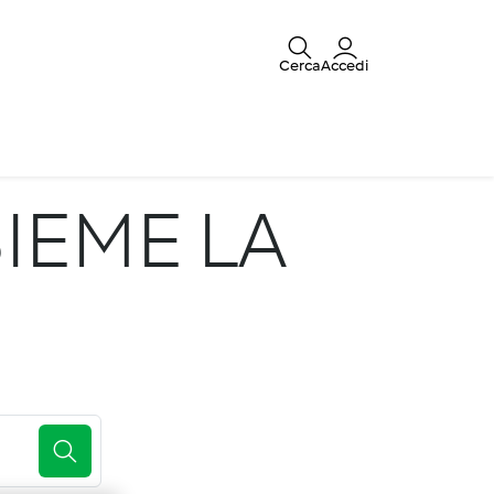
Cerca
Accedi
IEME LA
E