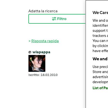
Adatta la ricerca
Ordina
We Care
Filtro
I ris
We and 
identifie
support t
trackers 
Risposta rapida
You can r
by clicki
have effe
wlapappa
Gio, 0
We and 
@ Anna
Use preci
toglie
Store and
Iscritto : 18.02.2010
@ Anna
advertis
develop
la pre
List of P
@ ires
dipend
Come t