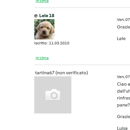
In cima
Lele 18
Ven, 0
Grazie 
Lele
Iscritto : 11.03.2010
In cima
tartina67 (non verificato)
Ven, 0
Ciao a
dall'u
rinfre
pane?
Grazie
Luisa