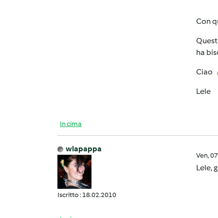
Con qu
Questo
ha bis
Ciao
Lele
In cima
wlapappa
Ven, 0
Lele, 
Iscritto : 18.02.2010