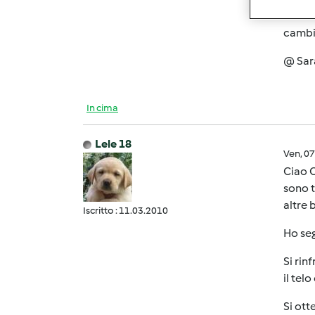
conver
cambia
@ Sara:
In cima
Lele 18
Ven, 0
Ciao C
sono t
altre 
Iscritto : 11.03.2010
Ho seg
Si rin
il tel
Si ott