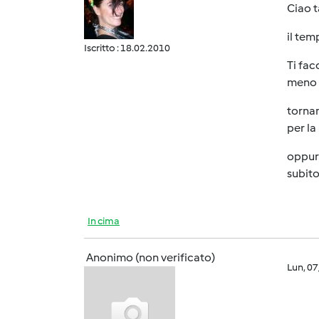
Ciao t
il tem
Iscritto : 18.02.2010
Ti fac
meno i
tornan
per la
oppure
subito
In cima
Anonimo (non verificato)
Lun, 0