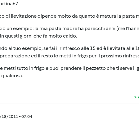
artina67
po di lievitazione dipende molto da quanto è matura la pasta 
cio un esempio: la mia pasta madre ha parecchi anni (me l'hanno re
n questi giorni che fa molto caldo.
do al tuo esempio, se fai il rinfresco alle 15 ed è lievitata alle 
 preparazione ed il resto lo metti in frigo per il prossimo rinfre
 metti tutto in frigo e puoi prendere il pezzetto che ti serve i
 qualcosa.
7/18/2011 - 07:04