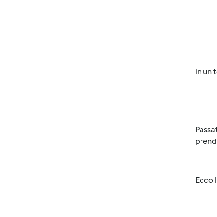
in un 
Passat
prend
Ecco l