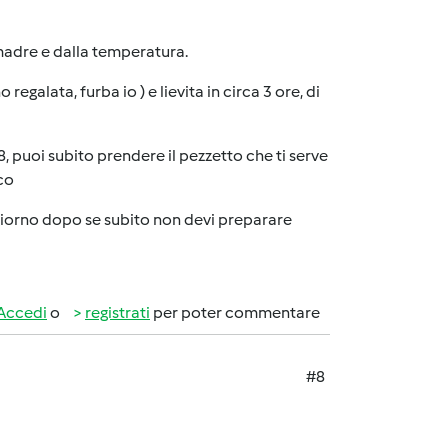
madre e dalla temperatura.
galata, furba io ) e lievita in circa 3 ore, di
18, puoi subito prendere il pezzetto che ti serve
sco
l giorno dopo se subito non devi preparare
Accedi
o
registrati
per poter commentare
#8