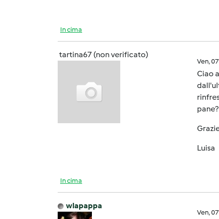
In cima
tartina67 (non verificato)
Ven, 0
Ciao a
dall'u
rinfre
pane?
Grazie
Luisa
In cima
wlapappa
Ven, 0