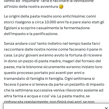
vanno ad “inquinare” l’aria e facilitare la lievitazione
all’inizio della nostra avventura
Le origini della pasta madre sono antichissime; cenni
storci risalgono a circa 10.000 anni fa e pare siano stati gli
Egiziani a scoprire casualmente la fermentazione
dell’impasto e la panificazione.
Senza andare cosi’ tanto indietro nel tempo basta farci
raccontare dalle nostre nonne come facevano il pane in
casa. Le piu’ giovani avranno avuto la fortuna di ricevere
in dono un pezzo di pasta madre, magari dal fornaio del
paese, ma le bisnonne sicuramente avranno iniziato loro
questo processo portato poi avanti per anni e
tramandato di famiglia in famiglia. Ogni settimana si
faceva il pane e si teneva da parte un pezzetto di impasto
che la settimana successiva veniva rilavorato assieme ad
altra farina e acqua e cosi’ via. La pasta madre, se
rinfrescata regolarmente, non finirà mai anzi, se non
utilizzata si rischia di veder crescere una quantità enorme