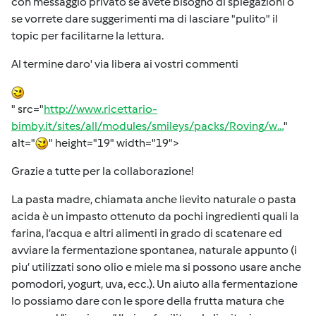
con messaggio privato se avete bisogno di spiegazioni o
se vorrete dare suggerimenti ma di lasciare "pulito" il
topic per facilitarne la lettura.
Al termine daro' via libera ai vostri commenti
" src="
http://www.ricettario-
bimby.it/sites/all/modules/smileys/packs/Roving/w…
"
alt="
" height="19" width="19">
Grazie a tutte per la collaborazione!
La pasta madre, chiamata anche lievito naturale o pasta
acida è un impasto ottenuto da pochi ingredienti quali la
farina, l’acqua e altri alimenti in grado di scatenare ed
avviare la fermentazione spontanea, naturale appunto (i
piu’ utilizzati sono olio e miele ma si possono usare anche
pomodori, yogurt, uva, ecc.). Un aiuto alla fermentazione
lo possiamo dare con le spore della frutta matura che