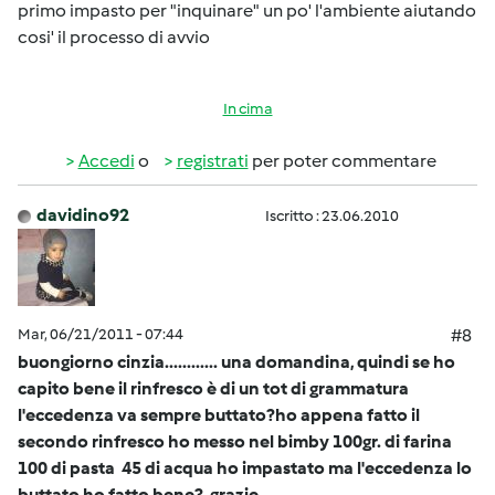
primo impasto per "inquinare" un po' l'ambiente aiutando
cosi' il processo di avvio
In cima
Accedi
o
registrati
per poter commentare
davidino92
Iscritto : 23.06.2010
Mar, 06/21/2011 - 07:44
#8
buongiorno cinzia............ una domandina, quindi se ho
capito bene il rinfresco è di un tot di grammatura
l'eccedenza va sempre buttato?ho appena fatto il
secondo rinfresco ho messo nel bimby 100gr. di farina
100 di pasta 45 di acqua ho impastato ma l'eccedenza lo
buttato ho fatto bene? grazie