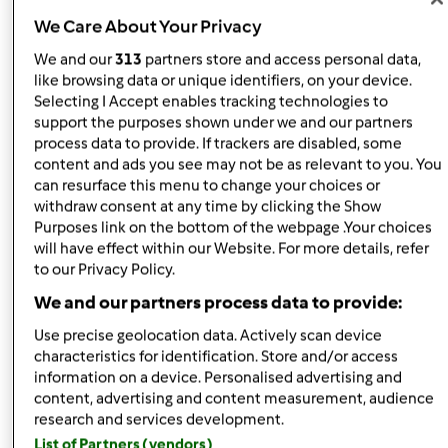
di impasto.
We Care About Your Privacy
A differenza del lievito di birra la pasta madre richiede
We and our
313
partners store and access personal data,
like browsing data or unique identifiers, on your device.
tempi di lievitazione piu’ lunghi ma come risultato avremo
Selecting I Accept enables tracking technologies to
un prodotto piu’ digeribile, dal sapore piu’ intenso e che si
support the purposes shown under we and our partners
conserverà piu’ a lungo.
process data to provide. If trackers are disabled, some
content and ads you see may not be as relevant to you. You
Molte preparazioni richiedono l’impiego del lievito
can resurface this menu to change your choices or
naturale, anche quelle dolci quali il panettone, il pandoro,
withdraw consent at any time by clicking the Show
la colomba, ecc. che se preparate con il lievito di birra,
Purposes link on the bottom of the webpage .Your choices
avranno un sapore ed un risultato assolutamente diversi.
will have effect within our Website. For more details, refer
to our Privacy Policy.
Ma veniamo ora al lato pratico, siete pronte per iniziare
We and our partners process data to provide:
quest’avventura assieme?
Use precise geolocation data. Actively scan device
La stagione è quella giusta poiché la pasta madre va
characteristics for identification. Store and/or access
lavorata ad una temperatura compresa tra i 22 e i 25
information on a device. Personalised advertising and
gradi (d’inverno si fa piu’ fatica ad iniziare la
content, advertising and content measurement, audience
fermentazione). Teme gli sbalzi di temperatura ed è per
research and services development.
questo che va lasciata riposare in un ambiente chiuso,
List of Partners (vendors)