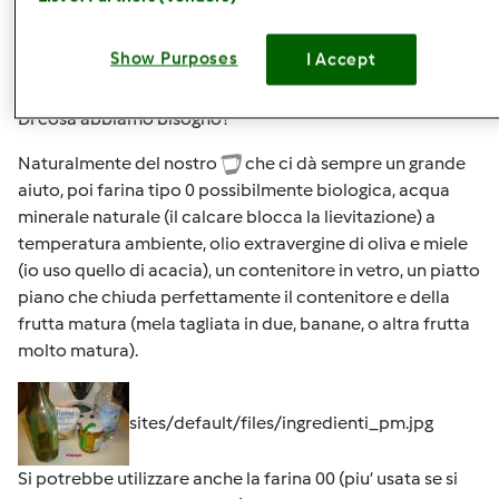
come ad esempio il forno spento (io uso il forno a
microonde se so di dover usare il forno normale) o nella
Show Purposes
I Accept
dispensa.
Di cosa abbiamo bisogno?
Naturalmente del nostro
che ci dà sempre un grande
aiuto, poi farina tipo 0 possibilmente biologica, acqua
minerale naturale (il calcare blocca la lievitazione) a
temperatura ambiente, olio extravergine di oliva e miele
(io uso quello di acacia), un contenitore in vetro, un piatto
piano che chiuda perfettamente il contenitore e della
frutta matura (mela tagliata in due, banane, o altra frutta
molto matura).
sites/default/files/ingredienti_pm.jpg
Si potrebbe utilizzare anche la farina 00 (piu’ usata se si