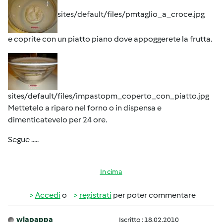
sites/default/files/pmtaglio_a_croce.jpg
e coprite con un piatto piano dove appoggerete la frutta.
sites/default/files/impastopm_coperto_con_piatto.jpg
Mettetelo a riparo nel forno o in dispensa e
dimenticatevelo per 24 ore.
Segue .....
In cima
Accedi
o
registrati
per poter commentare
wlapappa
Iscritto : 18.02.2010