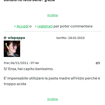
In cima
Accedi
o
registrati
per poter commentare
wlapappa
Iscritto : 18.02.2010
Mar, 06/21/2011 - 07:46
#9
Si' Enza, hai capito benissimo.
E' impensabile utilizzare la pasta madre all'inizio perchè è
troppo acida
In cima