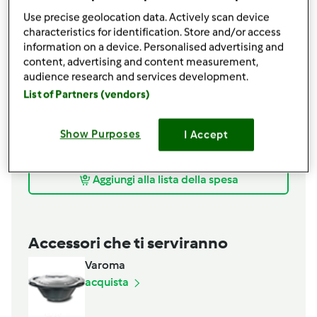
CREMA DI CAROTE E PISELLI A VAPORE -
Use precise geolocation data. Actively scan device
CONTEST RAPE FEBBRAIO -
characteristics for identification. Store and/or access
information on a device. Personalised advertising and
150
grammi
carote
content, advertising and content measurement,
200
grammi
barbabietola rossa
audience research and services development.
1
scalogno
List of Partners (vendors)
1
cucchiaino
dado per brodo vegetale
100
grammi
piselli surgelati
Show Purposes
I Accept
250
grammi
acqua
20
grammi
olio extravergine di oliva
Aggiungi alla lista della spesa
Accessori che ti serviranno
Varoma
acquista