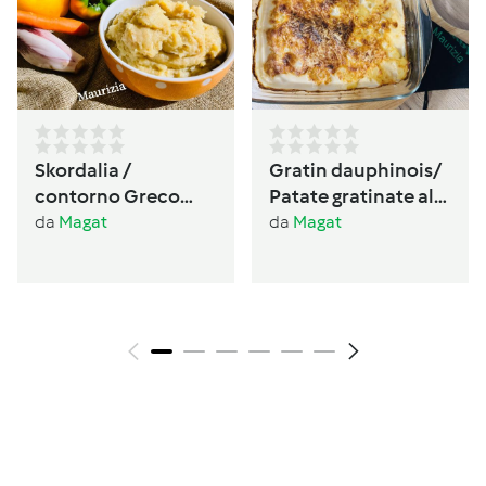
Skordalia /
Gratin dauphinois/
contorno Greco
Patate gratinate alla
🇬🇷 senza glutine,
Francese
da
Magat
da
Magat
senza lattosio
vegano