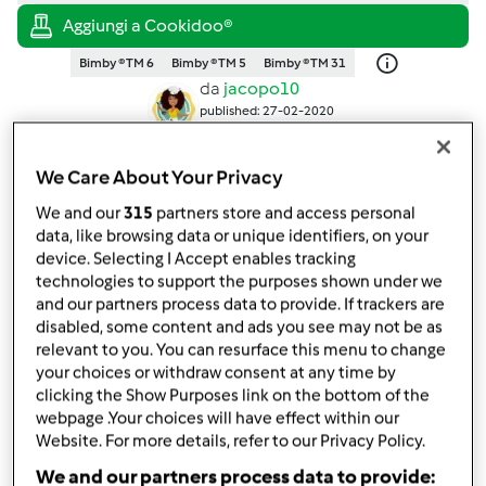
Bimby ® TM 6
Bimby ® TM 5
Bimby ® TM 31
da
jacopo10
published: 27-02-2020
modificata: 22-03-2023
Aggiungi alle mie raccolte
We Care About Your Privacy
condividi la ricetta
We and our
315
partners store and access personal
data, like browsing data or unique identifiers, on your
Crea variante
device. Selecting I Accept enables tracking
technologies to support the purposes shown under we
and our partners process data to provide. If trackers are
disabled, some content and ads you see may not be as
relevant to you. You can resurface this menu to change
your choices or withdraw consent at any time by
clicking the Show Purposes link on the bottom of the
Ingredienti
webpage .Your choices will have effect within our
Website. For more details, refer to our Privacy Policy.
SPAGHETTI DI BARBABIETOLA ROSSA,
We and our partners process data to provide: