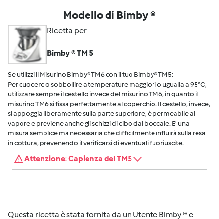
Modello di Bimby ®
Ricetta per
Bimby ® TM 5
Se utilizzi il Misurino Bimby® TM6 con il tuo Bimby® TM5:
Per cuocere o sobbollire a temperature maggiori o ugualia a 95°C,
utilizzare sempre il cestello invece del misurino TM6, in quanto il
misurino TM6 si fissa perfettamente al coperchio. Il cestello, invece,
si appoggia liberamente sulla parte superiore, è permeabile al
vapore e previene anche gli schizzi di cibo dal boccale. E' una
misura semplice ma necessaria che difficilmente influirà sulla resa
in cottura, prevenendo il verificarsi di eventuali fuoriuscite.
Attenzione: Capienza del TM5
Questa ricetta è stata fornita da un Utente Bimby ® e