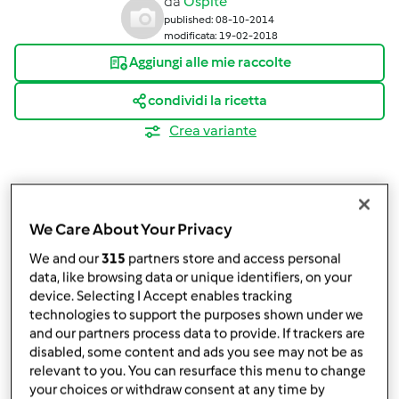
da
Ospite
published: 08-10-2014
modificata: 19-02-2018
Aggiungi alle mie raccolte
condividi la ricetta
Crea variante
We Care About Your Privacy
Ingredienti
We and our
315
partners store and access personal
data, like browsing data or unique identifiers, on your
Burro d'arachidi con Bimby TM5
device. Selecting I Accept enables tracking
technologies to support the purposes shown under we
300
g
arachidi tostate non salate
and our partners process data to provide. If trackers are
40
g
olio di semi di arachide
disabled, some content and ads you see may not be as
20
g
miele
relevant to you. You can resurface this menu to change
1
pizzico
sale
your choices or withdraw consent at any time by