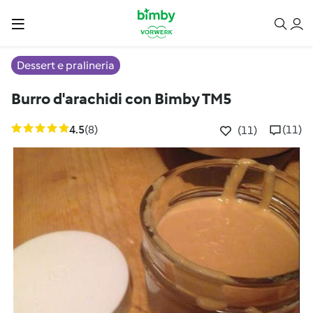
Dessert e pralineria
Burro d'arachidi con Bimby TM5
4.5
(8)
(11)
(11)