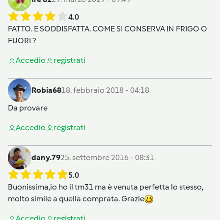
4.0
FATTO. E SODDISFATTA. COME SI CONSERVA IN FRIGO O
FUORI ?
Accedi
o
registrati
Robia68
18. febbraio 2018 - 04:18
Da provare
Accedi
o
registrati
dany.79
25. settembre 2016 - 08:31
5.0
Buonissima,io ho il tm31 ma è venuta perfetta lo stesso,
molto simile a quella comprata. Grazie
Accedi
o
registrati