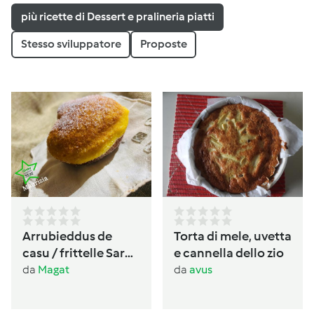
più ricette di Dessert e pralineria piatti
Stesso sviluppatore
Proposte
Arrubieddus de
Torta di mele, uvetta
casu / frittelle Sarde
e cannella dello zio
al formaggio di
da
Magat
da
avus
carnevale