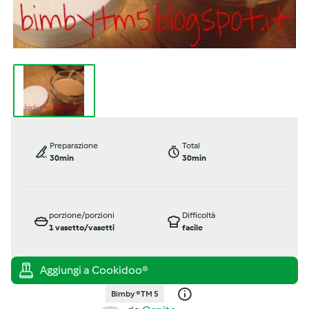
Preparazione
Total
30min
30min
porzione/porzioni
Difficoltà
1
vasetto/vasetti
facile
Bimby ® TM 5