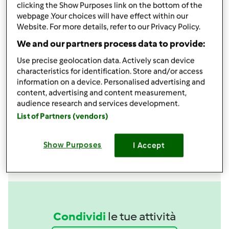
clicking the Show Purposes link on the bottom of the
Aggiungi alla lista della spesa
webpage .Your choices will have effect within our
Website. For more details, refer to our Privacy Policy.
We and our partners process data to provide:
Accessori che ti serviranno
Use precise geolocation data. Actively scan device
characteristics for identification. Store and/or access
Spatola
information on a device. Personalised advertising and
acquista
content, advertising and content measurement,
audience research and services development.
Boccale Completo TM6
List of Partners (vendors)
acquista
Show Purposes
I Accept
Condividi
le tue attività