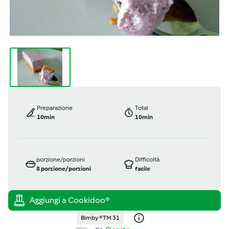
Preparazione
Total
10min
10min
porzione/porzioni
Difficoltà
8
porzione/porzioni
facile
Bimby ® TM 31