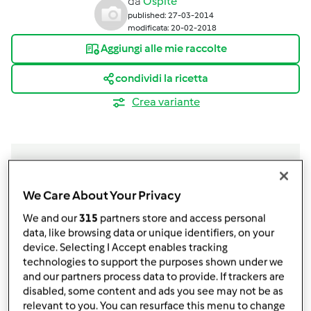
da
Ospite
published: 27-03-2014
modificata: 20-02-2018
Aggiungi alle mie raccolte
condividi la ricetta
Crea variante
We Care About Your Privacy
Ingredienti
We and our
315
partners store and access personal
Torta fredda di yogurt
data, like browsing data or unique identifiers, on your
device. Selecting I Accept enables tracking
300
g
biscotti secchi
technologies to support the purposes shown under we
180
g
burro,
a pezzi
and our partners process data to provide. If trackers are
30
g
zucchero di canna
disabled, some content and ads you see may not be as
12
g
fogli di gelatina,
ammollata in acqua fredda
relevant to you. You can resurface this menu to change