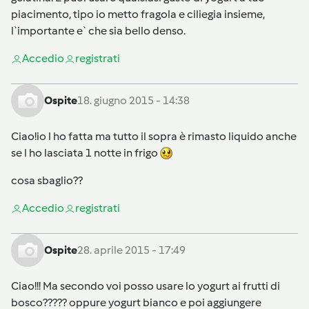
piacimento, tipo io metto fragola e ciliegia insieme,
l`importante e` che sia bello denso.
Accedi
o
registrati
Ospite
18. giugno 2015 - 14:38
Ciao!io l ho fatta ma tutto il sopra è rimasto liquido anche
se l ho lasciata 1 notte in frigo
cosa sbaglio??
Accedi
o
registrati
Ospite
28. aprile 2015 - 17:49
Ciao!!! Ma secondo voi posso usare lo yogurt ai frutti di
bosco????? oppure yogurt bianco e poi aggiungere