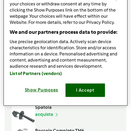
1
cucchiaio
acqua
your choices or withdraw consent at any time by
300
g
panna fresca
clicking the Show Purposes link on the bottom of the
webpage .Your choices will have effect within our
600
g
yogurt bianco
Website. For more details, refer to our Privacy Policy.
40
g
zucchero semolato
salse a piacere,
(cioccolato, fragola, caramello,
We and our partners process data to provide:
eccetera...)
Use precise geolocation data. Actively scan device
characteristics for identification. Store and/or access
Aggiungi alla lista della spesa
information on a device. Personalised advertising and
content, advertising and content measurement,
audience research and services development.
Accessori che ti serviranno
List of Partners (vendors)
Farfalla
Show Purposes
I Accept
acquista
Spatola
acquista
Boccale Completo TM6