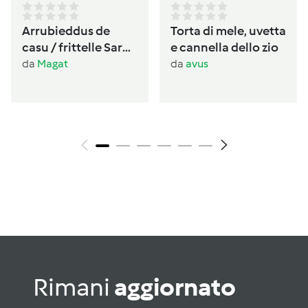
Arrubieddus de
Torta di mele, uvetta
casu / frittelle Sarde
e cannella dello zio
al formaggio di
da
Magat
da
avus
carnevale
Rimani
aggiornato