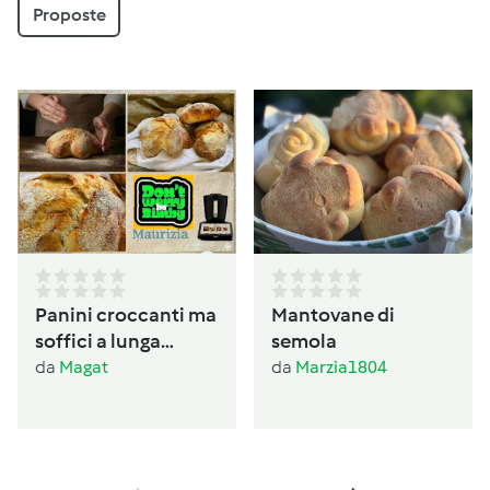
Proposte
Panini croccanti ma
Mantovane di
soffici a lunga
semola
lievitazione
da
Magat
da
Marzia1804