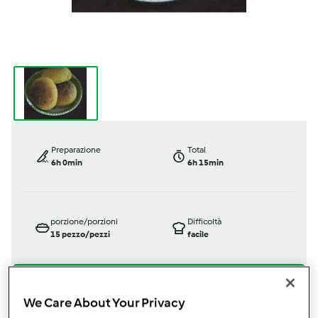
Preparazione
Total
6h 0min
6h 15min
porzione/porzioni
Difficoltà
15
pezzo/pezzi
facile
We Care About Your Privacy
Bimby ® TM 31