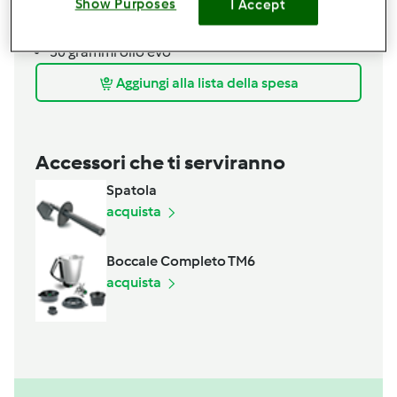
Show Purposes
I Accept
30
grammi
miele
10
grammi
sale
50
grammi
olio evo
Aggiungi alla lista della spesa
Accessori che ti serviranno
Spatola
acquista
Boccale Completo TM6
acquista