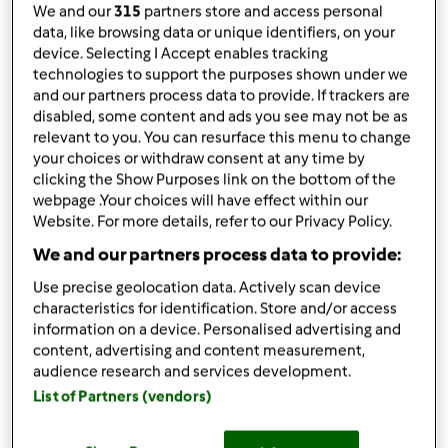
da
bibetta3
We and our
315
partners store and access personal
published: 16-07-2015
data, like browsing data or unique identifiers, on your
modificata: 16-07-2015
device. Selecting I Accept enables tracking
Aggiungi alle mie raccolte
technologies to support the purposes shown under we
and our partners process data to provide. If trackers are
condividi la ricetta
disabled, some content and ads you see may not be as
relevant to you. You can resurface this menu to change
Crea variante
your choices or withdraw consent at any time by
clicking the Show Purposes link on the bottom of the
webpage .Your choices will have effect within our
Website. For more details, refer to our Privacy Policy.
We and our partners process data to provide:
Ingredienti
Use precise geolocation data. Actively scan device
characteristics for identification. Store and/or access
Impasto
information on a device. Personalised advertising and
content, advertising and content measurement,
500
grammi
farina 0
audience research and services development.
150
grammi
Lievito madre rinfrescato
List of Partners (vendors)
200
grammi
carote
250
grammi
Succo di carota bio