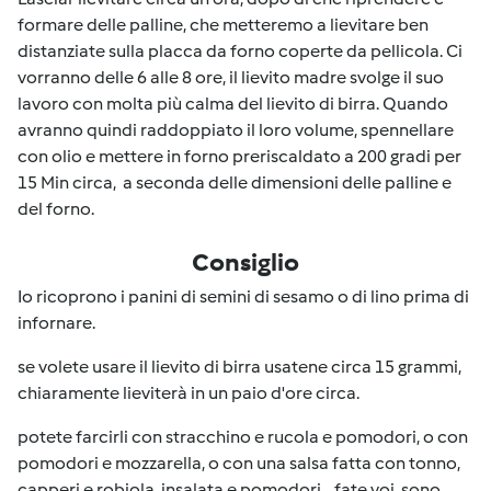
formare delle palline, che metteremo a lievitare ben
distanziate sulla placca da forno coperte da pellicola. Ci
vorranno delle 6 alle 8 ore, il lievito madre svolge il suo
lavoro con molta più calma del lievito di birra. Quando
avranno quindi raddoppiato il loro volume, spennellare
con olio e mettere in forno preriscaldato a 200 gradi per
15 Min circa, a seconda delle dimensioni delle palline e
del forno.
Consiglio
Io ricoprono i panini di semini di sesamo o di lino prima di
infornare.
se volete usare il lievito di birra usatene circa 15 grammi,
chiaramente lieviterà in un paio d'ore circa.
potete farcirli con stracchino e rucola e pomodori, o con
pomodori e mozzarella, o con una salsa fatta con tonno,
capperi e robiola, insalata e pomodori....fate voi, sono