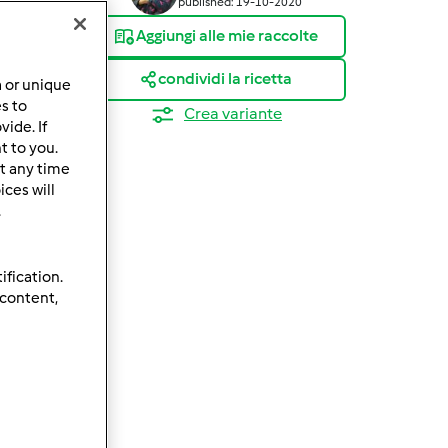
published: 19-10-2020
Aggiungi alle mie raccolte
condividi la ricetta
a or unique
es to
Crea variante
ide. If
t to you.
t any time
ces will
.
ification.
 content,