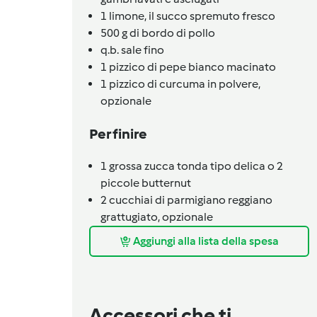
1
limone,
il succo spremuto fresco
500
g di bordo di pollo
q.b.
sale fino
1
pizzico di pepe bianco macinato
1
pizzico di curcuma in polvere,
opzionale
Per finire
1
grossa zucca tonda tipo delica o 2
piccole butternut
2
cucchiai di parmigiano reggiano
grattugiato,
opzionale
Aggiungi alla lista della spesa
Accessori che ti