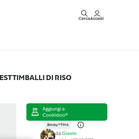
Cerca
Accedi
NTEST TIMBALLI DI RISO
Bimby ® TM 6
da
Giaele