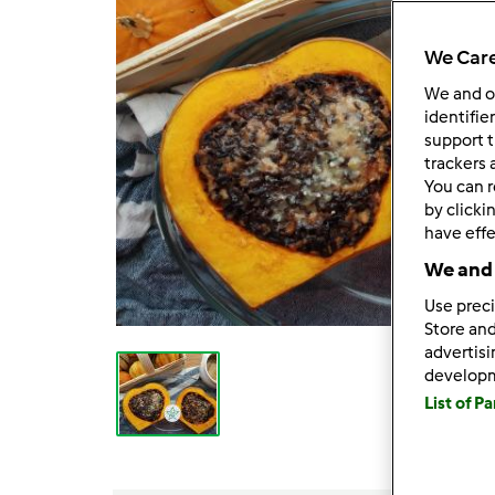
We Care
We and 
identifie
support t
trackers 
You can r
by clicki
have effe
We and 
Use preci
Store and
advertis
develop
List of P