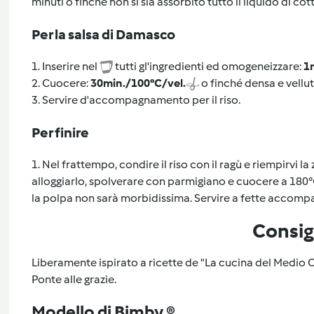
minuti o finché non si sia assorbito tutto il liquido di cot
Per la salsa di Damasco
1. Inserire nel
tutti gl'ingredienti ed omogeneizzare:
1
2. Cuocere:
30min./100°C/vel.
o finché densa e vellut
3. Servire d'accompagnamento per il riso.
Per finire
1. Nel frattempo, condire il riso con il ragù e riempirvi
alloggiarlo, spolverare con parmigiano e cuocere a 180°C
la polpa non sarà morbidissima. Servire a fette accom
Consig
Liberamente ispirato a ricette de "La cucina del Medio O
Ponte alle grazie.
Modello di Bimby ®