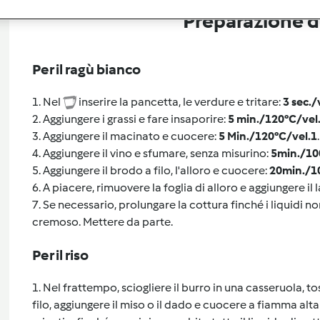
Preparazione de
Per il ragù bianco
1. Nel
inserire la pancetta, le verdure e tritare:
3 sec./
2. Aggiungere i grassi e fare insaporire:
5 min./120°C/vel
3. Aggiungere il macinato e cuocere:
5 Min./120°C/vel.1
.
4. Aggiungere il vino e sfumare, senza misurino:
5min./10
5. Aggiungere il brodo a filo, l'alloro e cuocere:
20min./1
6. A piacere, rimuovere la foglia di alloro e aggiungere il 
7. Se necessario, prolungare la cottura finché i liquidi no
cremoso. Mettere da parte.
Per il riso
1. Nel frattempo, sciogliere il burro in una casseruola, to
filo, aggiungere il miso o il dado e cuocere a fiamma alta