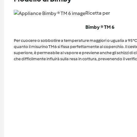
Ricetta per
Bimby ® TM 6
Per cuocere o sobbollire a temperature maggiori o ugualia a 95°C, 
quanto il misurino TM6 si fissa perfettamente al coperchio. Il cest
superiore, è permeabile al vapore e previene anche gli schizzi di 
che difficilmente influirà sulla resa in cottura, prevenendo il verific