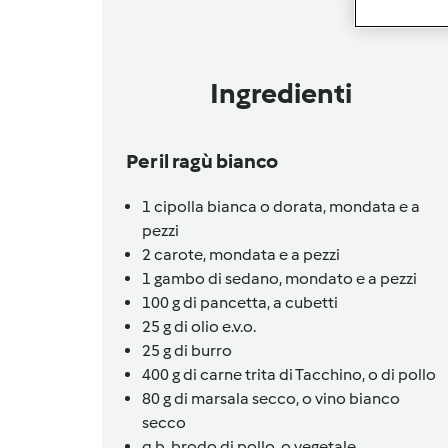
Ingredienti
Per il ragù bianco
1
cipolla bianca o dorata,
mondata e a
pezzi
2
carote,
mondata e a pezzi
1
gambo di sedano,
mondato e a pezzi
100
g di pancetta,
a cubetti
25
g di olio e.v.o.
25
g di burro
400
g di carne trita di Tacchino,
o di pollo
80
g di marsala secco,
o vino bianco
secco
q.b.
brodo di pollo,
o vegetale