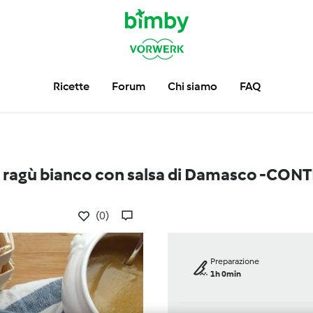
Ricette
Forum
Chi siamo
FAQ
t al ragù bianco con salsa di Damasco -CO
(0)
Preparazione
1h 0min