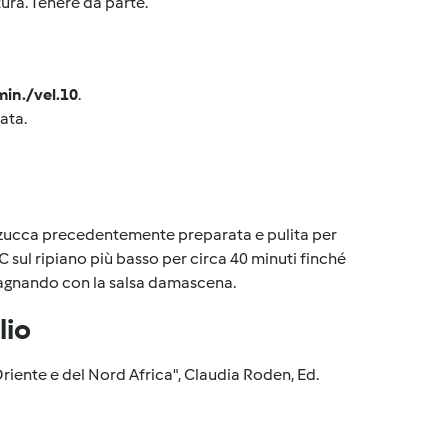
tura. Tenere da parte.
min./vel.10
.
ata.
 la zucca precedentemente preparata e pulita per
 sul ripiano più basso per circa 40 minuti finché
pagnando con la salsa damascena.
lio
riente e del Nord Africa", Claudia Roden, Ed.