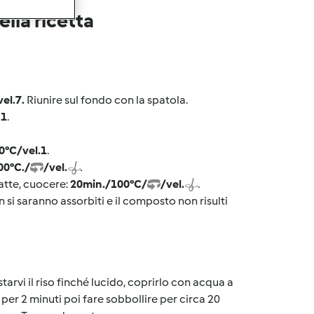
lla ricetta
vel.7.
Riunire sul fondo con la spatola.
.1
.
0°C/vel.1
.
00°C./
/vel.
.
latte, cuocere:
20min./100°C/
/vel.
.
n si saranno assorbiti e il composto non risulti
starvi il riso finché lucido, coprirlo con acqua a
 per 2 minuti poi fare sobbollire per circa 20