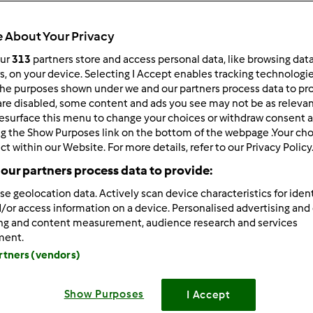
Total
1h 45min
 About Your Privacy
our
313
partners store and access personal data, like browsing dat
rs, on your device. Selecting I Accept enables tracking technologi
he purposes shown under we and our partners process data to prov
porzione/porzioni
4
persona/persone
are disabled, some content and ads you see may not be as relevan
esurface this menu to change your choices or withdraw consent a
ng the Show Purposes link on the bottom of the webpage .Your choi
ct within our Website. For more details, refer to our Privacy Policy
Difficoltà
our partners process data to provide:
medio
se geolocation data. Actively scan device characteristics for ident
/or access information on a device. Personalised advertising and
ing and content measurement, audience research and services
ment.
artners (vendors)
Show Purposes
I Accept