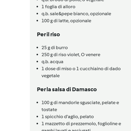
1
foglia di alloro
q.b.
sale&pepe bianco,
opzionale
100
g di latte,
opzionale
Per il riso
25
g di burro
250
g di riso violet,
O venere
q.b.
acqua
1
dose di miso o 1 cucchiaino di dado
vegetale
Per la salsa di Damasco
100
g di mandorle sgusciate, pelate e
tostate
1
spicchio d'aglio,
pelato
1
mazzetto di prezzemolo,
foglioline e
gambi lavati e asciugati