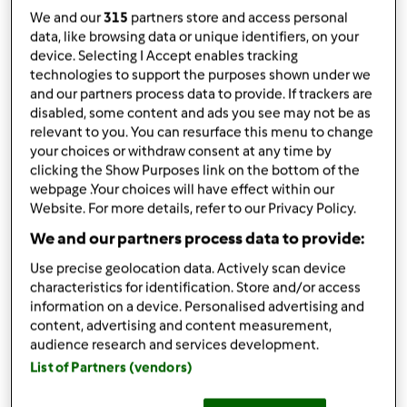
Aggiungi alle mie raccolte
We and our
315
partners store and access personal
data, like browsing data or unique identifiers, on your
condividi la ricetta
device. Selecting I Accept enables tracking
technologies to support the purposes shown under we
and our partners process data to provide. If trackers are
disabled, some content and ads you see may not be as
relevant to you. You can resurface this menu to change
your choices or withdraw consent at any time by
clicking the Show Purposes link on the bottom of the
Ingredienti
webpage .Your choices will have effect within our
Website. For more details, refer to our Privacy Policy.
1
spicchio
aglio
We and our partners process data to provide:
1/4
cipolla
rosmarino qb
Use precise geolocation data. Actively scan device
20
grammi
olio,
più quello per condire
characteristics for identification. Store and/or access
information on a device. Personalised advertising and
200
grammi
pancetta affumicata a cubetti
content, advertising and content measurement,
50
grammi
vino bianco
audience research and services development.
220
grammi
passata di pomodoro,
salsa fatta in
List of Partners (vendors)
casa
1
pizzico
sale fino,
più un cucchiaino per la pasta