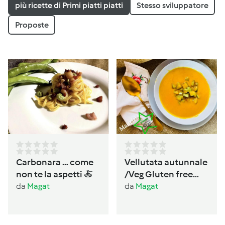
più ricette di Primi piatti piatti
Stesso sviluppatore
Proposte
Carbonara … come
Vellutata autunnale
non te la aspetti 🍝
/Veg Gluten free
Lactos free
da
Magat
da
Magat