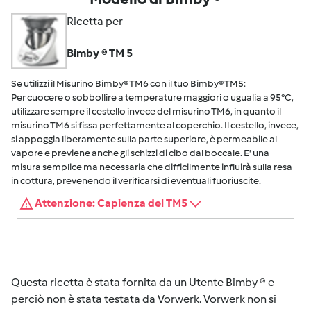
Ricetta per
Bimby ® TM 5
Se utilizzi il Misurino Bimby® TM6 con il tuo Bimby® TM5:
Per cuocere o sobbollire a temperature maggiori o ugualia a 95°C,
utilizzare sempre il cestello invece del misurino TM6, in quanto il
misurino TM6 si fissa perfettamente al coperchio. Il cestello, invece,
si appoggia liberamente sulla parte superiore, è permeabile al
vapore e previene anche gli schizzi di cibo dal boccale. E' una
misura semplice ma necessaria che difficilmente influirà sulla resa
in cottura, prevenendo il verificarsi di eventuali fuoriuscite.
Attenzione: Capienza del TM5
Questa ricetta è stata fornita da un Utente Bimby ® e
perciò non è stata testata da Vorwerk. Vorwerk non si