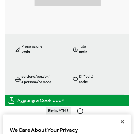
Preparazione
Total
0min
0min
porzione/porzioni
Difficoltà
4
persona/persone
facile
Bimby ® TM 5
da
Ospite
published: 16-10-2015
We Care About Your Privacy
modificata: 18-10-2015