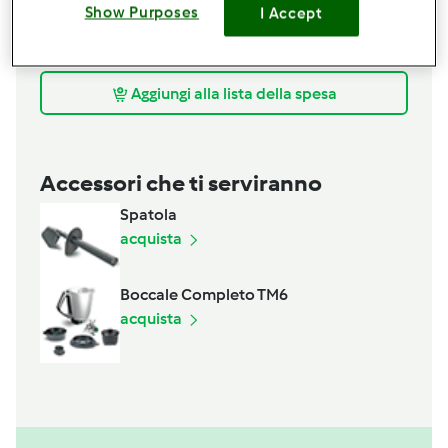
300
grammi
pasta tipo casarecce
Show Purposes
I Accept
q.b.
formaggio grana gatuggiato
320
grammi
zucca
Aggiungi alla lista della spesa
Accessori che ti serviranno
Spatola
acquista
Boccale Completo TM6
acquista