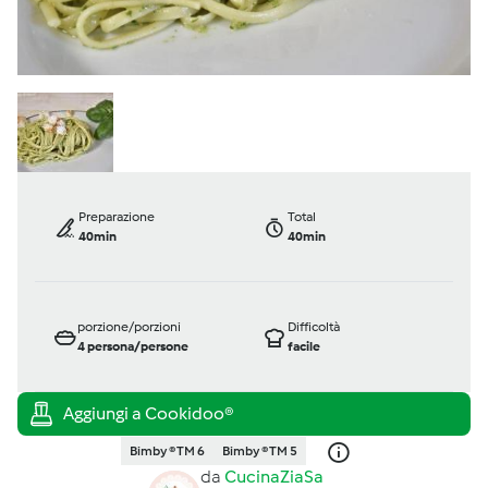
Preparazione
Total
40min
40min
porzione/porzioni
Difficoltà
4
persona/persone
facile
Bimby ® TM 6
Bimby ® TM 5
da
CucinaZiaSa