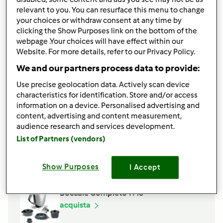
relevant to you. You can resurface this menu to change
360
grammo
linguine
your choices or withdraw consent at any time by
30
grammo
pinoli
clicking the Show Purposes link on the bottom of the
100
grammo
vino bianco
webpage .Your choices will have effect within our
Website. For more details, refer to our Privacy Policy.
Aggiungi alla lista della spesa
We and our partners process data to provide:
Use precise geolocation data. Actively scan device
Accessori che ti serviranno
characteristics for identification. Store and/or access
information on a device. Personalised advertising and
Varoma
content, advertising and content measurement,
acquista
audience research and services development.
List of Partners (vendors)
Spatola
acquista
Show Purposes
I Accept
Boccale Completo TM6
acquista