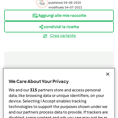
published: 04-08-2020
modificata: 04-07-2022
Aggiungi alle mie raccolte
condividi la ricetta
Crea variante
Ingredienti
We Care About Your Privacy
Linguine al pesto e gamberi
We and our
315
partners store and access personal
80
grammo
Foglie di basilico lavate e asciugate
data, like browsing data or unique identifiers, on your
80
grammo
Grana Padano grattugiato
device. Selecting I Accept enables tracking
1/2
cucchiaino
sale
technologies to support the purposes shown under we
150
grammo
olio extra vergine di oliva
and our partners process data to provide. If trackers are
8
gamberoni
disabled, some content and ads you see may not be as