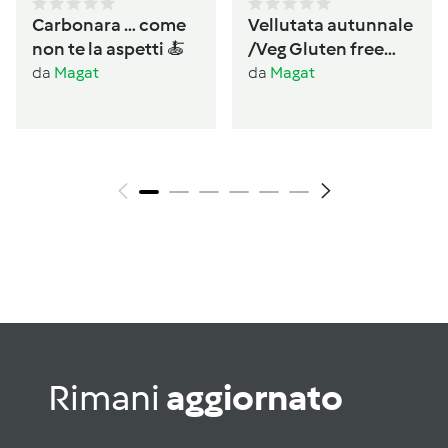
Carbonara … come
Vellutata autunnale
non te la aspetti 🍝
/Veg Gluten free
Lactos free
da
Magat
da
Magat
Rimani
aggiornato