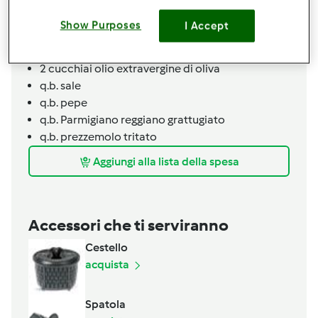
1
bustina
zafferano in polvere
1/2
bicchiere
vino bianco
Show Purposes
I Accept
350
ml acqua
1/2
cucchiaino
dado per brodo vegetale
2
cucchiai
olio extravergine di oliva
q.b.
sale
q.b.
pepe
q.b.
Parmigiano reggiano grattugiato
q.b.
prezzemolo tritato
Aggiungi alla lista della spesa
Accessori che ti serviranno
Cestello
acquista
Spatola