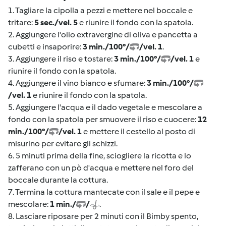
1. Tagliare la cipolla a pezzi e mettere nel boccale e
tritare:
5 sec./vel. 5
e riunire il fondo con la spatola.
2. Aggiungere l'olio extravergine di oliva e pancetta a
cubetti e insaporire:
3 min./100°/
/vel. 1
.
3. Aggiungere il riso e tostare:
3 min./100°/
/vel. 1
e
riunire il fondo con la spatola.
4. Aggiungere il vino bianco e sfumare:
3 min./100°/
/vel. 1
e riunire il fondo con la spatola.
5. Aggiungere l'acqua e il dado vegetale e mescolare a
fondo con la spatola per smuovere il riso e cuocere:
12
min./100°/
/vel. 1
e mettere il cestello al posto di
misurino per evitare gli schizzi.
6. 5 minuti prima della fine, sciogliere la ricotta e lo
zafferano con un pò d'acqua e mettere nel foro del
boccale durante la cottura.
7. Termina la cottura mantecate con il sale e il pepe e
mescolare:
1 min./
/
.
8. Lasciare riposare per 2 minuti con il Bimby spento,