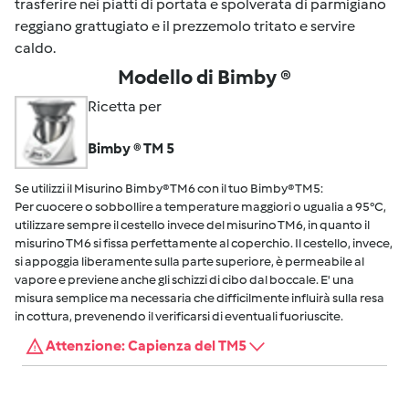
trasferire nei piatti di portata e spolverata di parmigiano
reggiano grattugiato e il prezzemolo tritato e servire
caldo.
Modello di Bimby ®
Ricetta per
Bimby ® TM 5
Se utilizzi il Misurino Bimby® TM6 con il tuo Bimby® TM5:
Per cuocere o sobbollire a temperature maggiori o ugualia a 95°C,
utilizzare sempre il cestello invece del misurino TM6, in quanto il
misurino TM6 si fissa perfettamente al coperchio. Il cestello, invece,
si appoggia liberamente sulla parte superiore, è permeabile al
vapore e previene anche gli schizzi di cibo dal boccale. E' una
misura semplice ma necessaria che difficilmente influirà sulla resa
in cottura, prevenendo il verificarsi di eventuali fuoriuscite.
Attenzione: Capienza del TM5