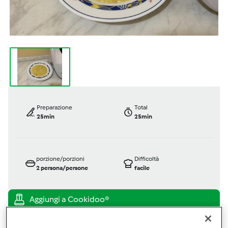
Preparazione
Total
25min
25min
porzione/porzioni
Difficoltà
2
persona/persone
facile
Bimby ® TM 5