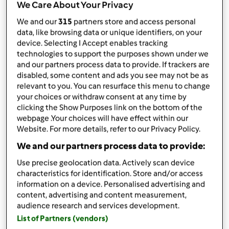
da
Robia68
We Care About Your Privacy
published: 01-07-2024
We and our
315
partners store and access personal
Aggiungi alle mie raccolte
data, like browsing data or unique identifiers, on your
device. Selecting I Accept enables tracking
condividi la ricetta
technologies to support the purposes shown under we
and our partners process data to provide. If trackers are
Crea variante
disabled, some content and ads you see may not be as
relevant to you. You can resurface this menu to change
your choices or withdraw consent at any time by
clicking the Show Purposes link on the bottom of the
webpage .Your choices will have effect within our
Website. For more details, refer to our Privacy Policy.
Ingredienti
We and our partners process data to provide:
Risotto alla pancetta, ricotta e zafferano
Use precise geolocation data. Actively scan device
characteristics for identification. Store and/or access
150
grammi
riso
information on a device. Personalised advertising and
1/2
cipolla
content, advertising and content measurement,
100
grammi
pancetta a cubetti
audience research and services development.
150
grammi
ricotta fresca
List of Partners (vendors)