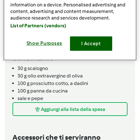
SPATZLE
information on a device. Personalised advertising and
500
g
acqua
content, advertising and content measurement,
audience research and services development.
300
g
zucca,
polpa a pezzi
1
uovo
List of Partners (vendors)
130
g
farina 00,
piu' quanto basta
noce moscata,
un pizzico
Show Purposes
I Accept
sale,
un pizzico
CONDIMENTO
30
g
scalogno
30
g
olio extravergine di oliva
100
g
prosciutto cotto,
a dadini
100
g
panna da cucina
sale e pepe
Aggiungi alla lista della spesa
Accessori che ti serviranno