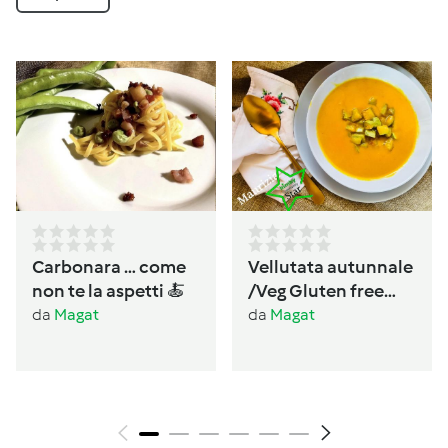
Carbonara … come
Vellutata autunnale
non te la aspetti 🍝
/Veg Gluten free
Lactos free
da
Magat
da
Magat