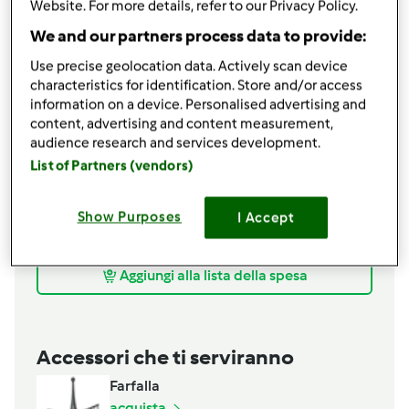
Website. For more details, refer to our Privacy Policy.
250
grammi
nocciole intere tostate
2
cucchiai
zucchero di canna
We and our partners process data to provide:
1
cucchiaio
cacao amaro in polvere
Use precise geolocation data. Actively scan device
1
cucchiaino
zenzero in polvere
characteristics for identification. Store and/or access
90
grammi
latte intero,
(O parzialmente
information on a device. Personalised advertising and
scremato)
content, advertising and content measurement,
16
grammi
lievito per dolci
audience research and services development.
1
pizzico
sale
List of Partners (vendors)
Per decorare
Show Purposes
I Accept
50
grammi
cioccolato fondente
50
grammi
granella di nocciole
Aggiungi alla lista della spesa
Accessori che ti serviranno
Farfalla
acquista