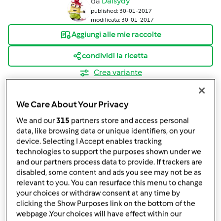
da
Daisydy
published: 30-01-2017
modificata: 30-01-2017
Aggiungi alle mie raccolte
condividi la ricetta
Crea variante
We Care About Your Privacy
We and our
315
partners store and access personal
data, like browsing data or unique identifiers, on your
device. Selecting I Accept enables tracking
Ingredienti
technologies to support the purposes shown under we
and our partners process data to provide. If trackers are
Torta di Nocciole con farina di Farro
disabled, some content and ads you see may not be as
180
grammi
farina di farro
relevant to you. You can resurface this menu to change
180
grammi
zucchero semolato
your choices or withdraw consent at any time by
3
uova intere
clicking the Show Purposes link on the bottom of the
webpage .Your choices will have effect within our
90
grammi
olio di riso,
(O di girasole)