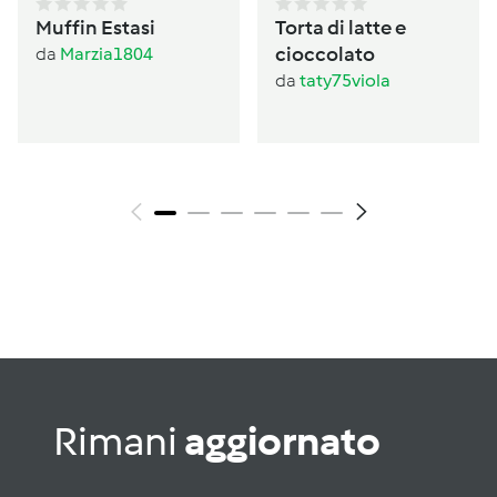
Muffin Estasi
Torta di latte e
cioccolato
da
Marzia1804
da
taty75viola
Rimani
aggiornato