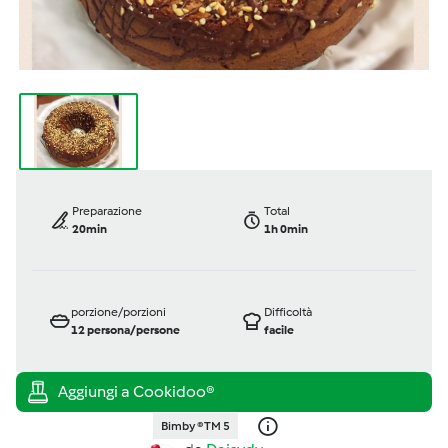
Preparazione
Total
20min
1h 0min
porzione/porzioni
Difficoltà
12
persona/persone
facile
Bimby ® TM 5