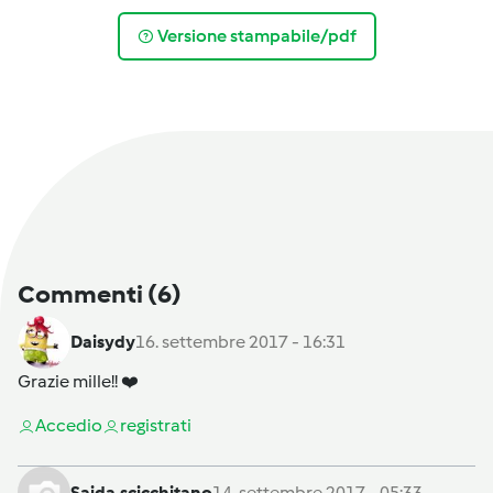
Versione stampabile/pdf
Commenti
(6)
Daisydy
16. settembre 2017 - 16:31
Grazie mille!! ❤️
Accedi
o
registrati
Saida.scicchitano
14. settembre 2017 - 05:33