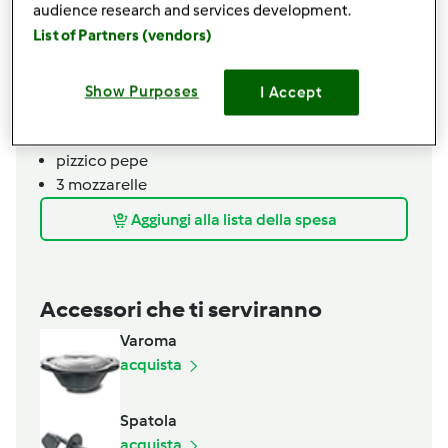
audience research and services development.
50
g
gratin
List of Partners (vendors)
150
g
passata di pomodoro
40
g
olio evo
1
aglio
Show Purposes
I Accept
1
cucchiaino
sale
5-6
foglie
basilico fresco
pizzico
pepe
3
mozzarelle
Aggiungi alla lista della spesa
Accessori che ti serviranno
Varoma
acquista
Spatola
acquista