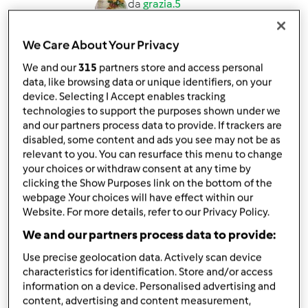
da
grazia.5
published: 13-02-2025
Aggiungi alle mie raccolte
We Care About Your Privacy
We and our
315
partners store and access personal
condividi la ricetta
data, like browsing data or unique identifiers, on your
Crea variante
device. Selecting I Accept enables tracking
technologies to support the purposes shown under we
and our partners process data to provide. If trackers are
disabled, some content and ads you see may not be as
relevant to you. You can resurface this menu to change
your choices or withdraw consent at any time by
clicking the Show Purposes link on the bottom of the
Ingredienti
webpage .Your choices will have effect within our
Website. For more details, refer to our Privacy Policy.
Involtini di verza di Cinzia
We and our partners process data to provide:
Involtini
Use precise geolocation data. Actively scan device
16
foglie di verza
characteristics for identification. Store and/or access
250
g
carne trita
information on a device. Personalised advertising and
content, advertising and content measurement,
1
uovo