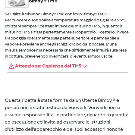
Bimby ® TM 5
Se utilizzi il Misurino Bimby® TM6 con il tuo Bimby® TM5:
Per cuocere o sobbollire a temperature maggiori o ugualia a 95°C,
utilizzare sempre il cestello invece del misurino TM6, in quanto il
misurino TM6 si fissa perfettamente al coperchio. Il cestello, invece,
si appoggia liberamente sulla parte superiore, è permeabile al
vapore e previene anche gli schizzi di cibo dal boccale. E' una
misura semplice ma necessaria che difficilmente influirà sulla resa
in cottura, prevenendo il verificarsi di eventuali fuoriuscite.
Attenzione: Capienza del TM5
Questa ricetta è stata fornita da un Utente Bimby ® e
perciò non è stata testata da Vorwerk. Vorwerk non si
assume responsabilità, in particolare, riguardo a quantità
ed esecuzione ed invita ad osservare le istruzioni
d'utilizzo dell’apparecchio e dei suoi accessori nonché