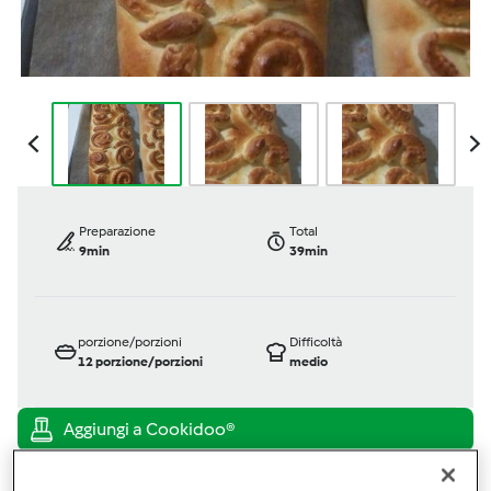
Preparazione
Total
9min
39min
porzione/porzioni
Difficoltà
12
porzione/porzioni
medio
Bimby ® TM 5