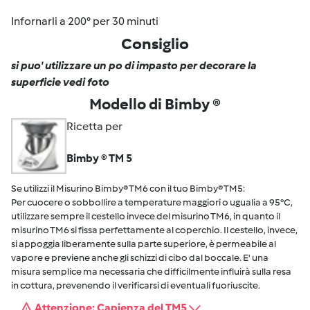
Infornarli a 200° per 30 minuti
Consiglio
si puo' utilizzare un po di impasto per decorare la
superficie vedi foto
Modello di Bimby ®
Ricetta per
Bimby ® TM 5
Se utilizzi il Misurino Bimby® TM6 con il tuo Bimby® TM5:
Per cuocere o sobbollire a temperature maggiori o ugualia a 95°C,
utilizzare sempre il cestello invece del misurino TM6, in quanto il
misurino TM6 si fissa perfettamente al coperchio. Il cestello, invece,
si appoggia liberamente sulla parte superiore, è permeabile al
vapore e previene anche gli schizzi di cibo dal boccale. E' una
misura semplice ma necessaria che difficilmente influirà sulla resa
in cottura, prevenendo il verificarsi di eventuali fuoriuscite.
Attenzione: Capienza del TM5