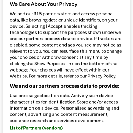
da
frategio
We Care About Your Privacy
published: 24-09-2016
modificata: 13-01-2017
We and our
315
partners store and access personal
data, like browsing data or unique identifiers, on your
Aggiungi alle mie raccolte
device. Selecting I Accept enables tracking
technologies to support the purposes shown under we
condividi la ricetta
and our partners process data to provide. If trackers are
Crea variante
disabled, some content and ads you see may not be as
relevant to you. You can resurface this menu to change
your choices or withdraw consent at any time by
clicking the Show Purposes link on the bottom of the
webpage .Your choices will have effect within our
Website. For more details, refer to our Privacy Policy.
Ingredienti
We and our partners process data to provide:
Use precise geolocation data. Actively scan device
Per impasto
characteristics for identification. Store and/or access
150
grammi
latte
information on a device. Personalised advertising and
content, advertising and content measurement,
100
grammi
acqua
audience research and services development.
1/2
lievito di birra
List of Partners (vendors)
1
uovo