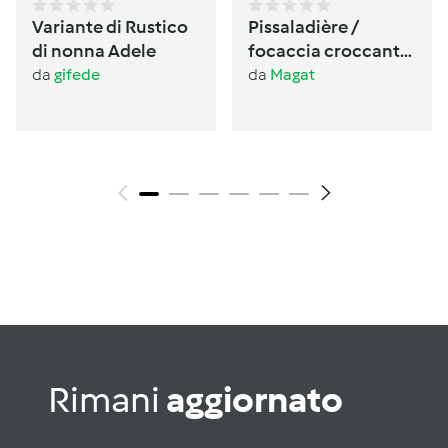
Variante di Rustico
Pissaladière /
di nonna Adele
focaccia croccante
provenzale alle
da
gifede
da
Magat
cipolle
Rimani
aggiornato