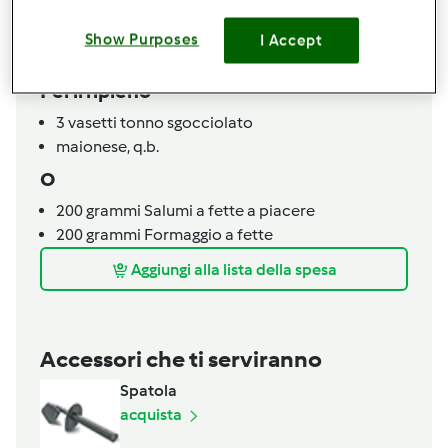
50
grammi
olio
500
grammi
farina
Show Purposes
I Accept
20
grammi
sale
Per il ripieno
3
vasetti
tonno sgocciolato
maionese, q.b.
O
200
grammi
Salumi a fette a piacere
200
grammi
Formaggio a fette
Aggiungi alla lista della spesa
Accessori che ti serviranno
Spatola
acquista