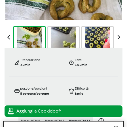
Preparazione
Total
35min
1h 5min
porzione/porzioni
Difficoltà
8
persona/persone
facile
Bimby ® TM 6
Bimby ® TM 5
Bimby ® TM 31