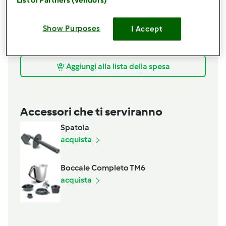
1/2
cucchiaino
sale
List of Partners (vendors)
80
grammi
olio extravergine di oliva
1/2
cucchiaino
bicarbonato di sodio per uso
Show Purposes
I Accept
alimentare
1
cucchiaino
aceto di mele
Aggiungi alla lista della spesa
Accessori che ti serviranno
Spatola
acquista
Boccale Completo TM6
acquista