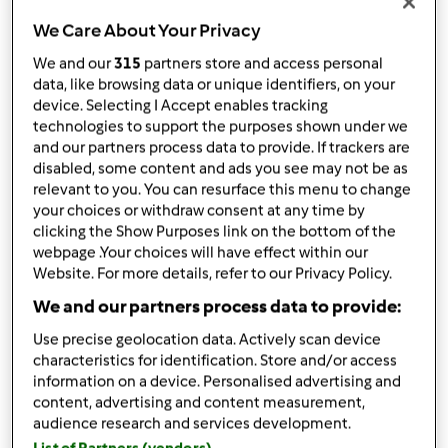
da
grazia.5
published: 30-08-2021
We Care About Your Privacy
Aggiungi alle mie raccolte
We and our
315
partners store and access personal
data, like browsing data or unique identifiers, on your
condividi la ricetta
device. Selecting I Accept enables tracking
technologies to support the purposes shown under we
Crea variante
and our partners process data to provide. If trackers are
disabled, some content and ads you see may not be as
relevant to you. You can resurface this menu to change
your choices or withdraw consent at any time by
clicking the Show Purposes link on the bottom of the
webpage .Your choices will have effect within our
Website. For more details, refer to our Privacy Policy.
Ingredienti
We and our partners process data to provide:
Taralli al pesto genovese
Use precise geolocation data. Actively scan device
1
cucchiaio
pesto genovese
characteristics for identification. Store and/or access
300
grammi
di farina tipo 1
information on a device. Personalised advertising and
80
grammi
vino bianco
content, advertising and content measurement,
audience research and services development.
50
grammi
acqua frizzante