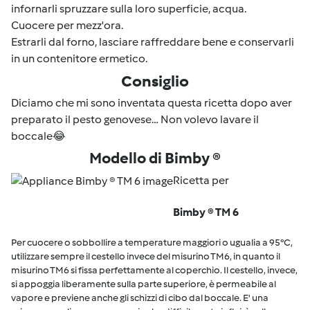
infornarli spruzzare sulla loro superficie, acqua.
Cuocere per mezz'ora.
Estrarli dal forno, lasciare raffreddare bene e conservarli
in un contenitore ermetico.
Consiglio
Diciamo che mi sono inventata questa ricetta dopo aver
preparato il pesto genovese… Non volevo lavare il
boccale😂
Modello di Bimby ®
Ricetta per
Bimby ® TM 6
Per cuocere o sobbollire a temperature maggiori o ugualia a 95°C,
utilizzare sempre il cestello invece del misurino TM6, in quanto il
misurino TM6 si fissa perfettamente al coperchio. Il cestello, invece,
si appoggia liberamente sulla parte superiore, è permeabile al
vapore e previene anche gli schizzi di cibo dal boccale. E' una