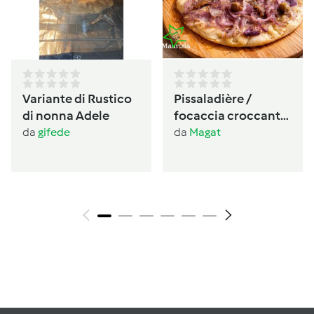
Variante di Rustico
Pissaladière /
di nonna Adele
focaccia croccante
provenzale alle
da
gifede
da
Magat
cipolle