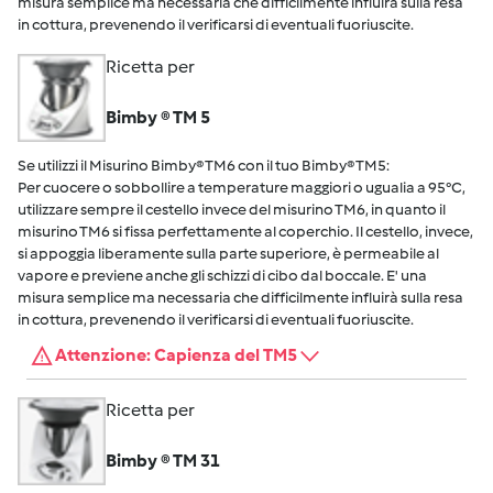
misura semplice ma necessaria che difficilmente influirà sulla resa
in cottura, prevenendo il verificarsi di eventuali fuoriuscite.
Ricetta per
Bimby ® TM 5
Se utilizzi il Misurino Bimby® TM6 con il tuo Bimby® TM5:
Per cuocere o sobbollire a temperature maggiori o ugualia a 95°C,
utilizzare sempre il cestello invece del misurino TM6, in quanto il
misurino TM6 si fissa perfettamente al coperchio. Il cestello, invece,
si appoggia liberamente sulla parte superiore, è permeabile al
vapore e previene anche gli schizzi di cibo dal boccale. E' una
misura semplice ma necessaria che difficilmente influirà sulla resa
in cottura, prevenendo il verificarsi di eventuali fuoriuscite.
Attenzione: Capienza del TM5
Ricetta per
Bimby ® TM 31