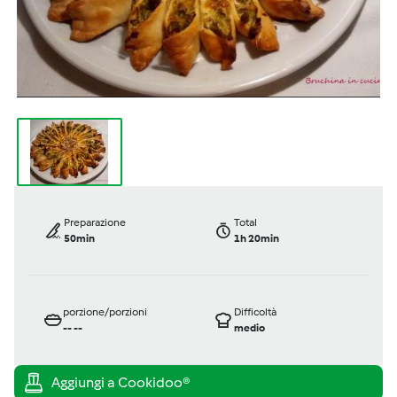
Preparazione
Total
50min
1h 20min
porzione/porzioni
Difficoltà
--
--
medio