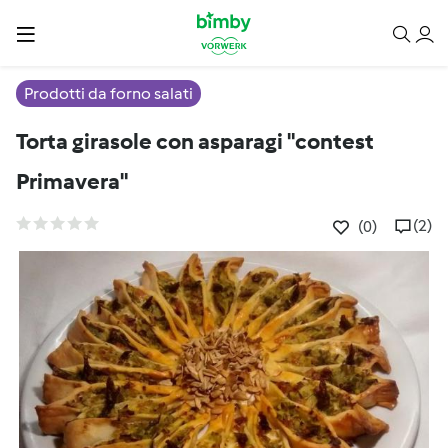
Prodotti da forno salati
Torta girasole con asparagi "contest
Primavera"
(2)
(0)