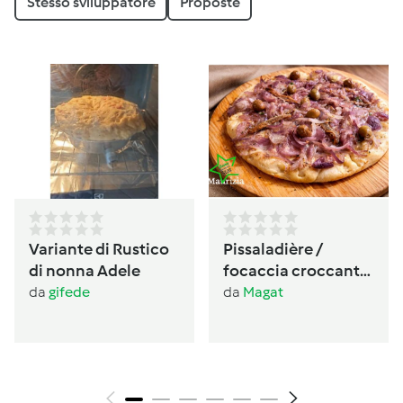
Stesso sviluppatore
Proposte
Variante di Rustico
Pissaladière /
di nonna Adele
focaccia croccante
provenzale alle
da
gifede
da
Magat
cipolle