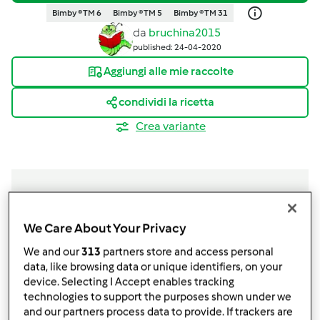
Bimby ® TM 6
Bimby ® TM 5
Bimby ® TM 31
da
bruchina2015
published: 24-04-2020
Aggiungi alle mie raccolte
condividi la ricetta
Crea variante
Ingredienti
We Care About Your Privacy
We and our
313
partners store and access personal
Pasta brisée
data, like browsing data or unique identifiers, on your
200
g
farina
device. Selecting I Accept enables tracking
technologies to support the purposes shown under we
70
g
burro
and our partners process data to provide. If trackers are
60
g
acqua fredda