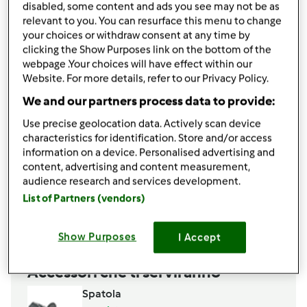
disabled, some content and ads you see may not be as
10
g
sale
relevant to you. You can resurface this menu to change
1
uovo,
per spennellare
your choices or withdraw consent at any time by
1
cucchiaio colmo
semi di girasole,
per la
clicking the Show Purposes link on the bottom of the
decorazione
webpage .Your choices will have effect within our
Website. For more details, refer to our Privacy Policy.
Per il ripieno
We and our partners process data to provide:
800
g
asparagi,
puliti
80
g
Taleggio
Use precise geolocation data. Actively scan device
50
g
speck a cubetti
characteristics for identification. Store and/or access
information on a device. Personalised advertising and
olio
content, advertising and content measurement,
sale
audience research and services development.
pepe
List of Partners (vendors)
Aggiungi alla lista della spesa
Show Purposes
I Accept
Accessori che ti serviranno
Spatola