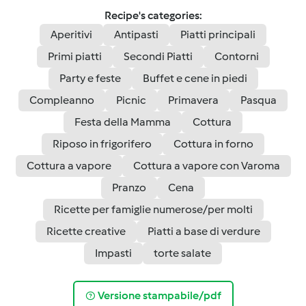
Recipe's categories:
Aperitivi
Antipasti
Piatti principali
Primi piatti
Secondi Piatti
Contorni
Party e feste
Buffet e cene in piedi
Compleanno
Picnic
Primavera
Pasqua
Festa della Mamma
Cottura
Riposo in frigorifero
Cottura in forno
Cottura a vapore
Cottura a vapore con Varoma
Pranzo
Cena
Ricette per famiglie numerose/per molti
Ricette creative
Piatti a base di verdure
Impasti
torte salate
Versione stampabile/pdf