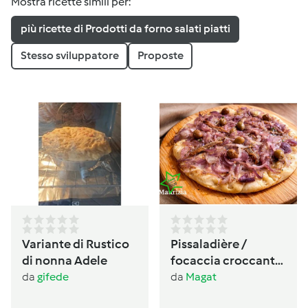
Mostra ricette simili per:
più ricette di Prodotti da forno salati piatti
Stesso sviluppatore
Proposte
Variante di Rustico
Pissaladière /
di nonna Adele
focaccia croccante
provenzale alle
da
gifede
da
Magat
cipolle