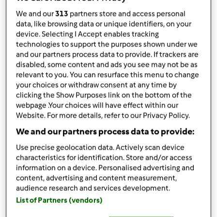
Bimby ® TM 6
Bimby ® TM 5
We and our
313
partners store and access personal
da
techila
data, like browsing data or unique identifiers, on your
published: 27-12-2022
device. Selecting I Accept enables tracking
modificata: 02-01-2025
technologies to support the purposes shown under we
Aggiungi alle mie raccolte
and our partners process data to provide. If trackers are
disabled, some content and ads you see may not be as
condividi la ricetta
relevant to you. You can resurface this menu to change
your choices or withdraw consent at any time by
Crea variante
clicking the Show Purposes link on the bottom of the
webpage .Your choices will have effect within our
Website. For more details, refer to our Privacy Policy.
We and our partners process data to provide:
Use precise geolocation data. Actively scan device
characteristics for identification. Store and/or access
Ingredienti
information on a device. Personalised advertising and
content, advertising and content measurement,
Impasto
audience research and services development.
200
grammi
di farina tipo manitoba
List of Partners (vendors)
300
grammi
di farina di semola