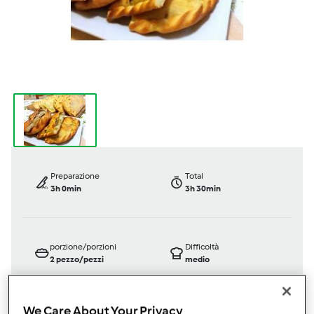
Preparazione
Total
3h 0min
3h 30min
porzione/porzioni
Difficoltà
2
pezzo/pezzi
medio
We Care About Your Privacy