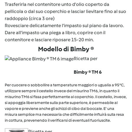
Trasferirla nel contenitore unto d'olio coperto da
pellicola o dal suo coperchio e lasciar lievitare fino al suo
raddoppio (circa 3 ore)
Rovesciare delicatamente l'impasto sul piano da lavoro.
Dare all'impasto una piega a libro, coprire con il
contenitore e lasciare riposare 15-20 min.
Modello di Bimby ®
Ricetta per
Bimby ® TM 6
Per cuocere o sobbollire a temperature maggiori o ugualia a 95°C,
utilizzare sempre il cestello invece del misurino TM6, in quanto il
misurino TM6 si fissa perfettamente al coperchio. Il cestello, invece,
si appoggia liberamente sulla parte superiore, è permeabile al
vapore e previene anche gli schizzi di cibo dal boccale. E' una
misura semplice ma necessaria che difficilmente influirà sulla resa
in cottura, prevenendo il verificarsi di eventuali fuoriuscite.
Ricetta per