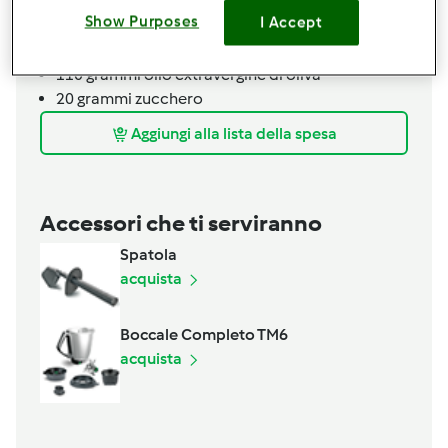
40
grammi
lievito di birra fresco
Show Purposes
I Accept
600
grammi
acqua
30
grammi
sale
110
grammi
olio extravergine di oliva
20
grammi
zucchero
Aggiungi alla lista della spesa
Accessori che ti serviranno
Spatola
acquista
Boccale Completo TM6
acquista