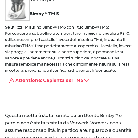
Bimby ® TM 5
Se utilizzi il Misurino Bimby® TM6 con il tuo Bimby® TM5:
Per cuocere o sobbollire a temperature maggiori o ugualia a 95°C,
utilizzare sempre il cestello invece del misurino TM6, in quanto il
misurino TM6 si fissa perfettamente al coperchio. Il cestello, invece,
si appoggia liberamente sulla parte superiore, è permeabile al
vapore e previene anche gli schizzi di cibo dal boccale. E' una
misura semplice ma necessaria che difficilmente influirà sulla resa
in cottura, prevenendo il verificarsi di eventuali fuoriuscite.
Attenzione: Capienza del TM5
Questa ricetta è stata fornita da un Utente Bimby ® e
perciò non è stata testata da Vorwerk. Vorwerk non si
assume responsabilità, in particolare, riguardo a quantità
ed esecuzione ed invita ad osservare le istruzioni