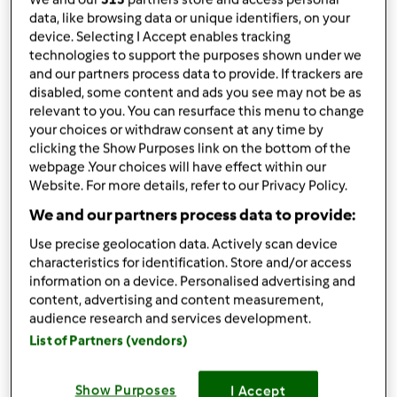
condividi la ricetta
data, like browsing data or unique identifiers, on your
device. Selecting I Accept enables tracking
technologies to support the purposes shown under we
and our partners process data to provide. If trackers are
disabled, some content and ads you see may not be as
relevant to you. You can resurface this menu to change
your choices or withdraw consent at any time by
Ingredienti
clicking the Show Purposes link on the bottom of the
webpage .Your choices will have effect within our
500 gr di lonza di maiale (fettine sottilissime)
Website. For more details, refer to our Privacy Policy.
40 gr di parmigiano
We and our partners process data to provide:
100 gr di mortadella
6/7
carciofi,
freschi tagliati a spicchi
Use precise geolocation data. Actively scan device
characteristics for identification. Store and/or access
200 gr di salsiccia fresca spellata
information on a device. Personalised advertising and
1
uovo
content, advertising and content measurement,
noce moscata
audience research and services development.
prezzemolo
List of Partners (vendors)
per il sugo:
70 gr di olio
Show Purposes
I Accept
600 gr di polpa di pomodoro