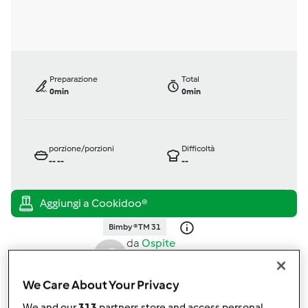
Preparazione
Total
0min
0min
porzione/porzioni
Difficoltà
--
--
--
Bimby ® TM 31
da
Ospite
published: 29-02-2008
modificata: 11-12-2012
We Care About Your Privacy
Aggiungi alle mie raccolte
We and our
313
partners store and access personal