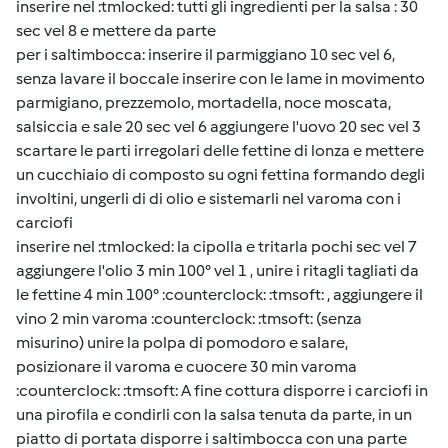
inserire nel :tmlocked: tutti gli ingredienti per la salsa : 30
sec vel 8 e mettere da parte
per i saltimbocca: inserire il parmiggiano 10 sec vel 6,
senza lavare il boccale inserire con le lame in movimento
parmigiano, prezzemolo, mortadella, noce moscata,
salsiccia e sale 20 sec vel 6 aggiungere l'uovo 20 sec vel 3
scartare le parti irregolari delle fettine di lonza e mettere
un cucchiaio di composto su ogni fettina formando degli
involtini, ungerli di di olio e sistemarli nel varoma con i
carciofi
inserire nel :tmlocked: la cipolla e tritarla pochi sec vel 7
aggiungere l'olio 3 min 100° vel 1 , unire i ritagli tagliati da
le fettine 4 min 100° :counterclock: :tmsoft: , aggiungere il
vino 2 min varoma :counterclock: :tmsoft: (senza
misurino) unire la polpa di pomodoro e salare,
posizionare il varoma e cuocere 30 min varoma
:counterclock: :tmsoft: A fine cottura disporre i carciofi in
una pirofila e condirli con la salsa tenuta da parte, in un
piatto di portata disporre i saltimbocca con una parte