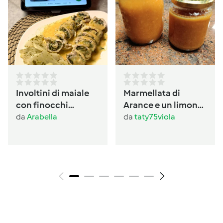
Involtini di maiale
Marmellata di
con finocchi
Arance e un limone
prezzemolati
con buccia
da
Arabella
da
taty75viola