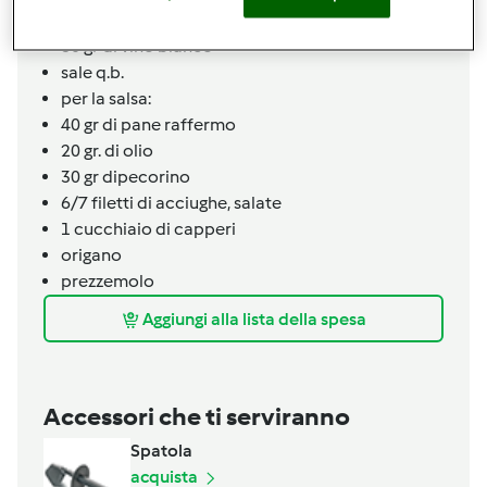
1/2
cipolla
50 gr di vino bianco
sale q.b.
per la salsa:
40 gr di pane raffermo
20 gr. di olio
30 gr dipecorino
6/7
filetti
di acciughe,
salate
1
cucchiaio
di capperi
origano
prezzemolo
Aggiungi alla lista della spesa
Accessori che ti serviranno
Spatola
acquista