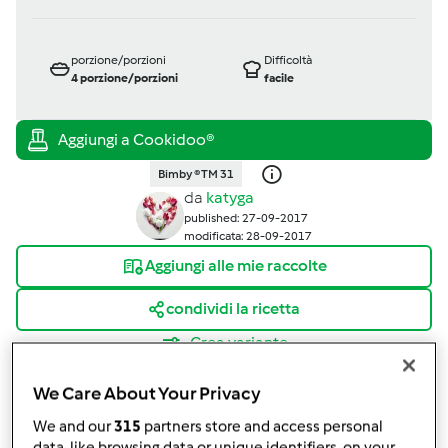
porzione/porzioni
Difficoltà
4
porzione/porzioni
facile
Bimby ® TM 31
da
katyga
published: 27-09-2017
modificata: 28-09-2017
Aggiungi alle mie raccolte
condividi la ricetta
Crea variante
We Care About Your Privacy
We and our
315
partners store and access personal
data, like browsing data or unique identifiers, on your