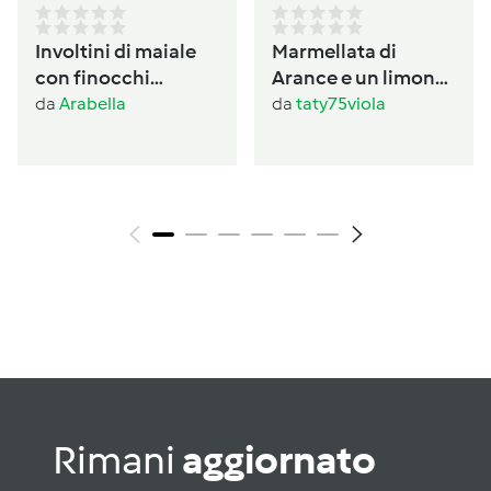
Involtini di maiale
Marmellata di
con finocchi
Arance e un limone
prezzemolati
con buccia
da
Arabella
da
taty75viola
Rimani
aggiornato