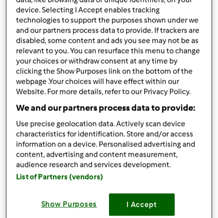
device. Selecting I Accept enables tracking
Ingredienti
technologies to support the purposes shown under we
and our partners process data to provide. If trackers are
Variante di spezzatino di tacchino IN
disabled, some content and ads you see may not be as
relevant to you. You can resurface this menu to change
FARINA DI RISO
your choices or withdraw consent at any time by
clicking the Show Purposes link on the bottom of the
140
grammo
piselli,
verde
webpage .Your choices will have effect within our
450
grammi
tacchino,
(tagliato in dadi)
Website. For more details, refer to our Privacy Policy.
1
cipolla rossa
We and our partners process data to provide:
4
cucchiai rasi
farina di riso
150
grammi
acqua
Use precise geolocation data. Actively scan device
q.b.
sale e pepe
characteristics for identification. Store and/or access
q.b.
curcuma in polvere
information on a device. Personalised advertising and
content, advertising and content measurement,
q.b.
paprika dolce
audience research and services development.
90
grammi
germoglio di fagiolo mungo,
fresco
List of Partners (vendors)
1
cucchiaino
dado vegetale,
fatto in casa
Aggiungi alla lista della spesa
Show Purposes
I Accept