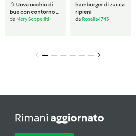
🥚 Uova occhio di
hamburger di zucca
bue con contorno di
ripieni
verdure al Varoma
da
Mery Scopelliti
da
Rosalia4745
Rimani
aggiornato