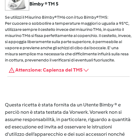
Bimby ® TM 5
Se utilizzi il Misurino Bimby® TM6 con il tuo Bimby® TM5:
Per cuocere o sobbollire a temperature maggiori o ugualia a 95°C,
utilizzare sempre il cestello invece del misurino TM6, in quanto il
misurino TM6 si fissa perfettamente al coperchio. Il cestello, invece,
si appoggia liberamente sulla parte superiore, è permeabile al
vapore e previene anche gli schizzi di cibo dal boccale. E' una
misura semplice ma necessaria che difficilmente influirà sulla resa
in cottura, prevenendo il verificarsi di eventuali fuoriuscite.
Attenzione: Capienza del TM5
Questa ricetta è stata fornita da un Utente Bimby ® e
perciò non è stata testata da Vorwerk. Vorwerk non si
assume responsabilità, in particolare, riguardo a quantità
ed esecuzione ed invita ad osservare le istruzioni
d'utilizzo dell’apparecchio e dei suoi accessori nonché