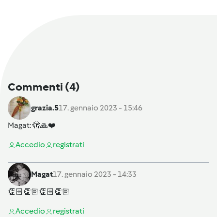
Commenti
(4)
grazia.5
17. gennaio 2023 - 15:46
Magat
: 🫣🙏❤️
Accedi
o
registrati
Magat
17. gennaio 2023 - 14:33
👏🏻👏🏻👏🏻👏🏻
Accedi
o
registrati