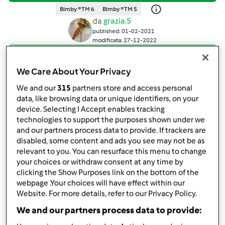
Bimby ® TM 6
Bimby ® TM 5
da
grazia.5
published: 01-02-2021
modificata: 27-12-2022
Aggiungi alle mie raccolte
We Care About Your Privacy
condividi la ricetta
We and our
315
partners store and access personal
Crea variante
data, like browsing data or unique identifiers, on your
device. Selecting I Accept enables tracking
technologies to support the purposes shown under we
and our partners process data to provide. If trackers are
disabled, some content and ads you see may not be as
relevant to you. You can resurface this menu to change
your choices or withdraw consent at any time by
Ingredienti
clicking the Show Purposes link on the bottom of the
webpage .Your choices will have effect within our
Tortini
Website. For more details, refer to our Privacy Policy.
220
grammi
carote
We and our partners process data to provide:
40
grammi
formaggio pecorino