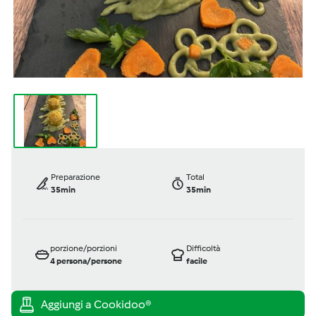
Preparazione
Total
35min
35min
porzione/porzioni
Difficoltà
4
persona/persone
facile