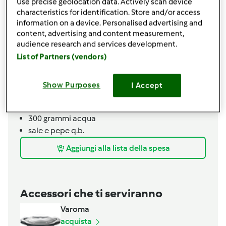
40
grammi
pane raffermo
Use precise geolocation data. Actively scan device
characteristics for identification. Store and/or access
3
uova medie
information on a device. Personalised advertising and
1
cucchiaio
capperi
content, advertising and content measurement,
sale e pepe
audience research and services development.
Purea di sedano
List of Partners (vendors)
300
grammi
sedano
100
grammi
patate
Show Purposes
I Accept
30
grammi
olio extravergine di oliva
prezzemolo
300
grammi
acqua
sale e pepe q.b.
Aggiungi alla lista della spesa
Accessori che ti serviranno
Varoma
acquista