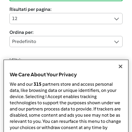
Risultati per pagina:
12
Ordina per:
Predefinito
I filtri:
Ricette dietetiche
We Care About Your Privacy
Annulla
We and our
315
partners store and access personal
data, like browsing data or unique identifiers, on your
device. Selecting I Accept enables tracking
technologies to support the purposes shown under we
TORTINI DI MERLUZZO
and our partners process data to provide. If trackers are
CON PESTO DI OLIVE ~
disabled, some content and ads you see may not be as
relevant to you. You can resurface this menu to change
contest monoporzione
da
MariaPia66
your choices or withdraw consent at any time by