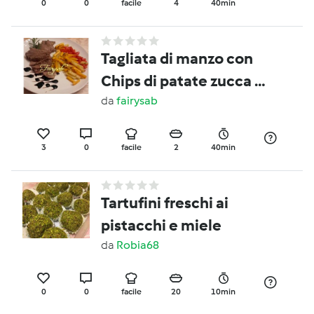
0
0
facile
4
40min
Tagliata di manzo con
Chips di patate zucca e
peperone -contest
da
fairysab
secondi e contorni-
3
0
facile
2
40min
Tartufini freschi ai
pistacchi e miele
da
Robia68
0
0
facile
20
10min