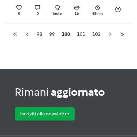
MERENDE-
0
0
facile
16
45min
98
99
100
101
102
Rimani
aggiornato
Iscriviti alla newsletter