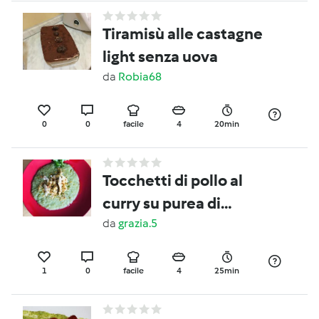
Tiramisù alle castagne
light senza uova
da
Robia68
0
0
facile
4
20min
Tocchetti di pollo al
curry su purea di
sedano con crumble ai
da
grazia.5
pomodori secchi e
pistacchi
1
0
facile
4
25min