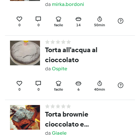
Marco Bianchi)
da
mirka.bordoni
0
0
facile
14
50min
Torta all'acqua al
cioccolato
da
Ospite
0
0
facile
6
40min
Torta brownie
cioccolato e
melanzane-CONTEST
da
Giaele