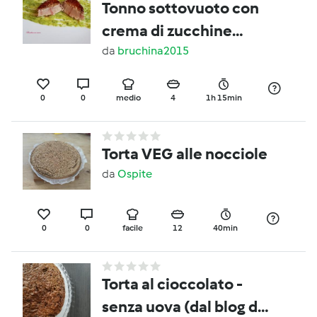
Tonno sottovuoto con
crema di zucchine
"contest aperitivo"
da
bruchina2015
0
0
medio
4
1h 15min
Torta VEG alle nocciole
da
Ospite
0
0
facile
12
40min
Torta al cioccolato -
senza uova (dal blog di