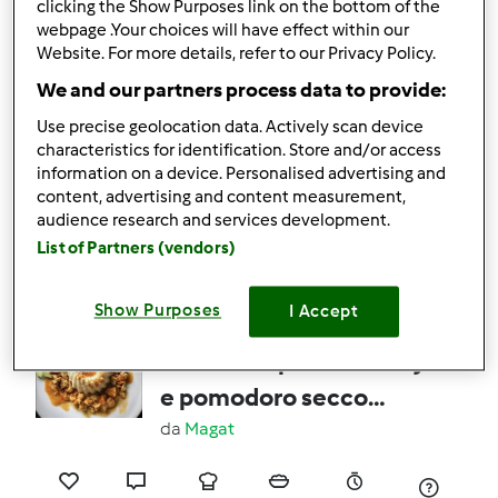
Varoma ~
clicking the Show Purposes link on the bottom of the
webpage .Your choices will have effect within our
0
0
facile
4
15min
Website. For more details, refer to our Privacy Policy.
We and our partners process data to provide:
Use precise geolocation data. Actively scan device
TRECCINE ALLO
characteristics for identification. Store and/or access
YOGURT CON POCHI
information on a device. Personalised advertising and
content, advertising and content measurement,
GRASSI
da
mirka.bordoni
audience research and services development.
List of Partners (vendors)
0
0
facile
10
4h 20min
Show Purposes
I Accept
Tacchino speziato curry
e pomodoro secco
accompagnato da riso
da
Magat
bianco