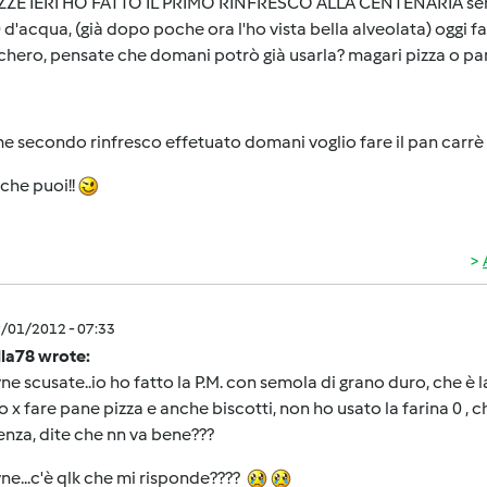
ZE IERI HO FATTO IL PRIMO RINFRESCO ALLA CENTENARIA senza
 d'acqua, (già dopo poche ora l'ho vista bella alveolata) oggi f
chero, pensate che domani potrò già usarla? magari pizza o pa
e secondo rinfresco effetuato domani voglio fare il pan carrè
che puoi!!
9/01/2012 - 07:33
lla78 wrote:
e scusate..io ho fatto la P.M. con semola di grano duro, che è l
 x fare pane pizza e anche biscotti, non ho usato la farina 0 ,
enza, dite che nn va bene???
e...c'è qlk che mi risponde????