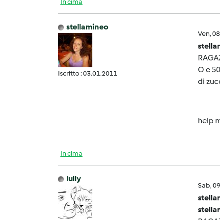
In cima
stellamineo
Ven, 0
stell
RAGAZ
O e 50
Iscritto : 03.01.2011
di zuc
help m
In cima
lully
Sab, 0
stell
stell