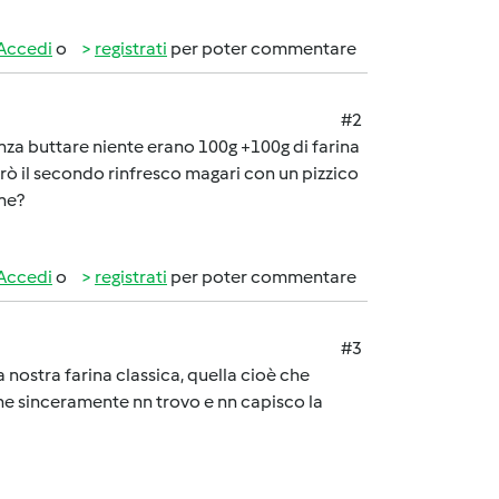
Accedi
o
registrati
per poter commentare
#2
 buttare niente erano 100g +100g di farina
arò il secondo rinfresco magari con un pizzico
ne?
Accedi
o
registrati
per poter commentare
#3
a nostra farina classica, quella cioè che
 che sinceramente nn trovo e nn capisco la