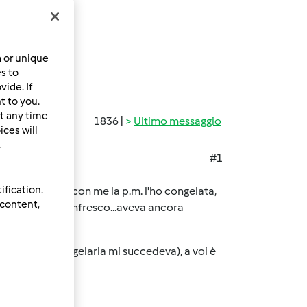
a or unique
es to
ide. If
t to you.
t any time
1836 |
Ultimo messaggio
ces will
.
#1
ification.
otendo portare con me la p.m. l'ho congelata,
 content,
sera faccio il rinfresco...aveva ancora
e prima di congelarla mi succedeva), a voi è