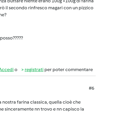
 buttare niente erano 100g +100g di farina
arò il secondo rinfresco magari con un pizzico
ne?
 posso?????
Accedi
o
registrati
per poter commentare
#6
a nostra farina classica, quella cioè che
 che sinceramente nn trovo e nn capisco la