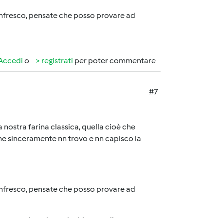
infresco, pensate che posso provare ad
Accedi
o
registrati
per poter commentare
#7
a nostra farina classica, quella cioè che
 che sinceramente nn trovo e nn capisco la
infresco, pensate che posso provare ad