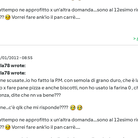
attempo ne approfitto x un'altra domanda....sono al 12esimo r
a??
Vorrei fare ank'io il pan carrè.....
9/01/2012 - 08:55
lla78 wrote:
lla78 wrote:
e scusate..io ho fatto la P.M. con semola di grano duro, che è l
 x fare pane pizza e anche biscotti, non ho usato la farina 0 ,
enza, dite che nn va bene???
e...c'è qlk che mi risponde????
attempo ne approfitto x un'altra domanda....sono al 12esimo r
a??
Vorrei fare ank'io il pan carrè.....