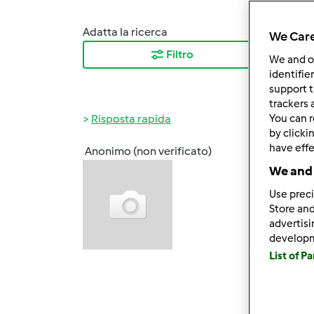
Adatta la ricerca
Ordina
We Care
Filtro
I ris
We and 
identifie
support t
trackers 
Risposta rapida
You can r
by clicki
have effe
Anonimo (non verificato)
Ven, 0
We and 
fergel
Use preci
Ragazz
Store and
poi al
advertis
l'alveo
develop
List of P
Pero' 
capita