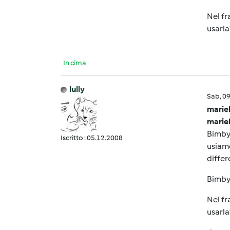
Nel fr
usarl
In cima
lully
Sab, 0
marie
marie
Bimbyn
Iscritto : 05.12.2008
usiamo
differ
Bimbyn
Nel fr
usarl