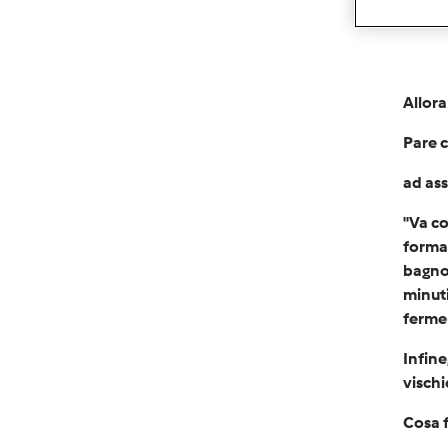
Allora
Pare c
ad ass
"Va c
forma 
bagno 
minuti
fermen
Infine
vischi
Cosa f