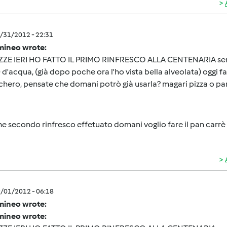
8/31/2012 - 22:31
amineo wrote:
ZE IERI HO FATTO IL PRIMO RINFRESCO ALLA CENTENARIA senza
 d'acqua, (già dopo poche ora l'ho vista bella alveolata) oggi f
chero, pensate che domani potrò già usarla? magari pizza o pa
e secondo rinfresco effetuato domani voglio fare il pan carrè
9/01/2012 - 06:18
amineo wrote:
amineo wrote: