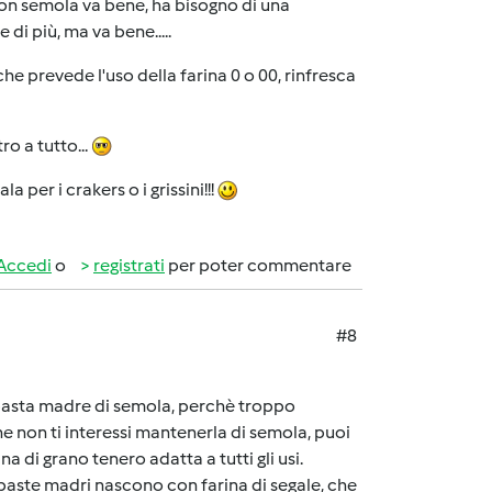
con semola va bene, ha bisogno di una
di più, ma va bene.....
che prevede l'uso della farina 0 o 00, rinfresca
ro a tutto...
a per i crakers o i grissini!!!
Accedi
o
registrati
per poter commentare
#8
 pasta madre di semola, perchè troppo
e non ti interessi mantenerla di semola, puoi
a di grano tenero adatta a tutti gli usi.
paste madri nascono con farina di segale, che