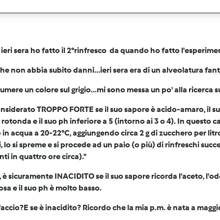
 ieri sera ho fatto il 2°rinfresco da quando ho fatto l'esperime
he non abbia subito danni...ieri sera era di un alveolatura fa
umere un colore sul grigio...mi sono messa un po' alla ricerca s
onsiderato
TROPPO FORTE
se il suo sapore è acido-amaro, il suo
rotonda e il suo ph inferiore a 5 (intorno ai 3 o 4). In questo cas
in acqua a 20-22°C, aggiungendo circa 2 g di zucchero per litr
, lo si spreme e si procede ad un paio (o più) di rinfreschi succe
ti in quattro ore circa)."
, è sicuramente
INACIDITO
se il suo sapore ricorda l'aceto, l'o
osa e il suo ph è molto basso.
accio?E se è inacidito? Ricordo che la mia p.m. è nata a maggio