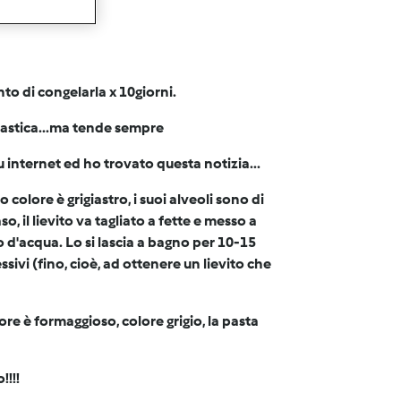
nto di congelarla x 10giorni.
ntastica...ma tende sempre
u internet ed ho trovato questa notizia...
 colore è grigiastro, i suoi alveoli sono di
o, il lievito va tagliato a fette e messo a
o d'acqua. Lo si lascia a bagno per 10-15
ssivi (fino, cioè, ad ottenere un lievito che
dore è formaggioso, colore grigio, la pasta
!!!!