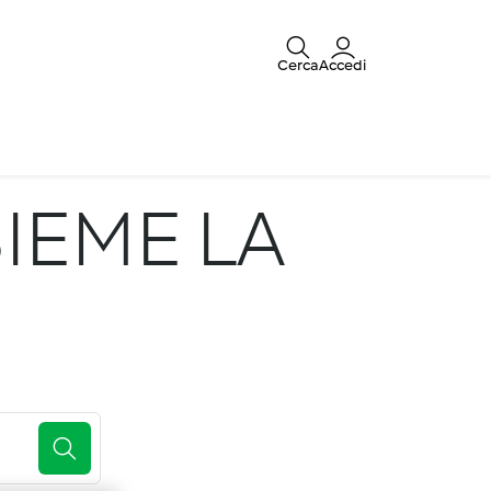
Cerca
Accedi
IEME LA
E