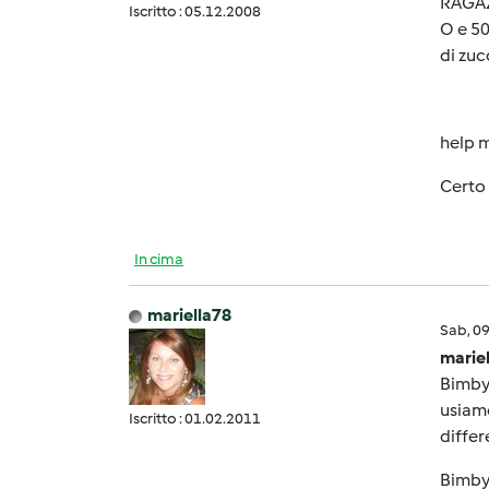
RAGAZ
Iscritto : 05.12.2008
O e 50
di zuc
help m
Certo 
In cima
mariella78
Sab, 0
marie
Bimbyn
usiamo
Iscritto : 01.02.2011
differ
Bimbyn