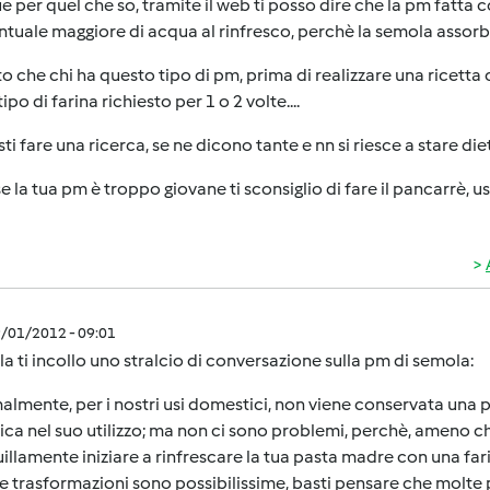
 per quel che so, tramite il web ti posso dire che la pm fatta 
tuale maggiore di acqua al rinfresco, perchè la semola assorbe 
to che chi ha questo tipo di pm, prima di realizzare una ricetta 
tipo di farina richiesto per 1 o 2 volte....
ti fare una ricerca, se ne dicono tante e nn si riesce a stare diet
e la tua pm è troppo giovane ti sconsiglio di fare il pancarrè, usal
9/01/2012 - 09:01
la ti incollo uno stralcio di conversazione sulla pm di semola:
lmente, per i nostri usi domestici, non viene conservata una
ica nel suo utilizzo; ma non ci sono problemi, perchè, ameno ch
illamente iniziare a rinfrescare la tua pasta madre con una farin
 trasformazioni sono possibilissime, basti pensare che molte 