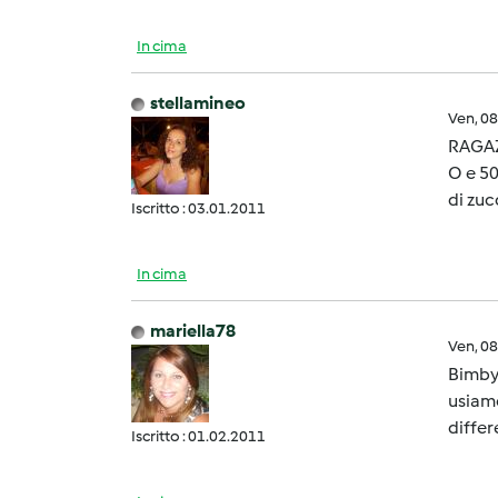
In cima
stellamineo
Ven, 0
RAGAZ
O e 50
di zuc
Iscritto : 03.01.2011
In cima
mariella78
Ven, 0
Bimbyn
usiamo
differ
Iscritto : 01.02.2011