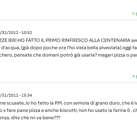
8/31/2012 - 10:52
ZE IERI HO FATTO IL PRIMO RINFRESCO ALLA CENTENARIA senza
 d'acqua, (già dopo poche ora l'ho vista bella alveolata) oggi f
chero, pensate che domani potrò già usarla? magari pizza o pa
8/31/2012 - 15:34
e scusate..io ho fatto la P.M. con semola di grano duro, che è l
 x fare pane pizza e anche biscotti, non ho usato la farina 0 ,
enza, dite che nn va bene???