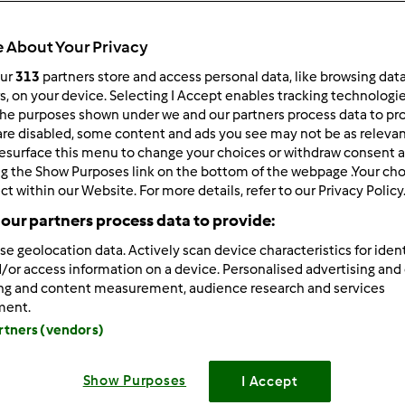
 per:
Risultati per pagina:
 About Your Privacy
ultati più recenti
10
our
313
partners store and access personal data, like browsing dat
rs, on your device. Selecting I Accept enables tracking technologi
he purposes shown under we and our partners process data to prov
are disabled, some content and ads you see may not be as relevan
esurface this menu to change your choices or withdraw consent a
ng the Show Purposes link on the bottom of the webpage .Your choi
ct within our Website. For more details, refer to our Privacy Policy
8/31/2012 - 09:44
our partners process data to provide:
 wrote:
se geolocation data. Actively scan device characteristics for ident
e, ho voltuo fare questa prova...sono stata fuori 10gg e non p
/or access information on a device. Personalised advertising and
 rientro l'ho lasciata scongelare 24h a temp. ambiente e questa 
ing and content measurement, audience research and services
latura intatta...
ment.
artners (vendors)
mi capita ancora che assume un colore tendente al grigio (anch
to mai? Da cosa puo' dipendere?Uso sempre la stessa farina!!!!
Show Purposes
I Accept