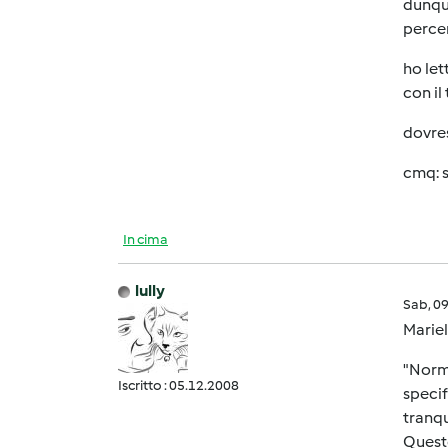
dunque
percen
ho let
con il 
dovres
cmq: s
In cima
lully
Sab, 0
Mariel
"Norma
Iscritto : 05.12.2008
specif
tranqu
Queste