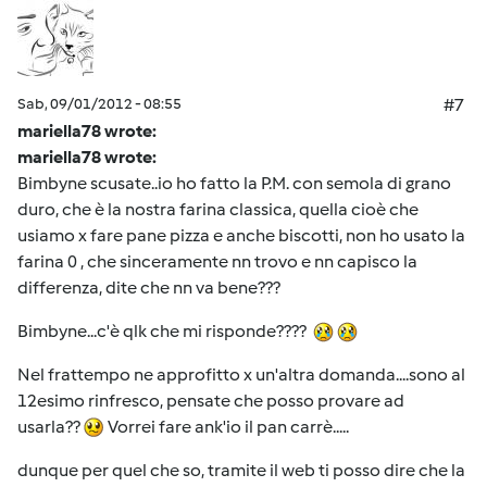
Sab, 09/01/2012 - 08:55
#7
mariella78 wrote:
mariella78 wrote:
Bimbyne scusate..io ho fatto la P.M. con semola di grano
duro, che è la nostra farina classica, quella cioè che
usiamo x fare pane pizza e anche biscotti, non ho usato la
farina 0 , che sinceramente nn trovo e nn capisco la
differenza, dite che nn va bene???
Bimbyne...c'è qlk che mi risponde????
Nel frattempo ne approfitto x un'altra domanda....sono al
12esimo rinfresco, pensate che posso provare ad
usarla??
Vorrei fare ank'io il pan carrè.....
dunque per quel che so, tramite il web ti posso dire che la