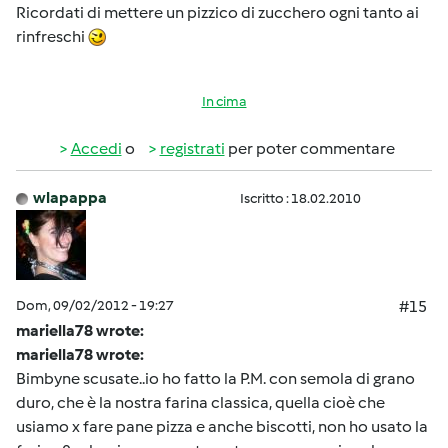
Ricordati di mettere un pizzico di zucchero ogni tanto ai
rinfreschi
In cima
Accedi
o
registrati
per poter commentare
wlapappa
Iscritto : 18.02.2010
Dom, 09/02/2012 - 19:27
#15
mariella78 wrote:
mariella78 wrote:
Bimbyne scusate..io ho fatto la P.M. con semola di grano
duro, che è la nostra farina classica, quella cioè che
usiamo x fare pane pizza e anche biscotti, non ho usato la