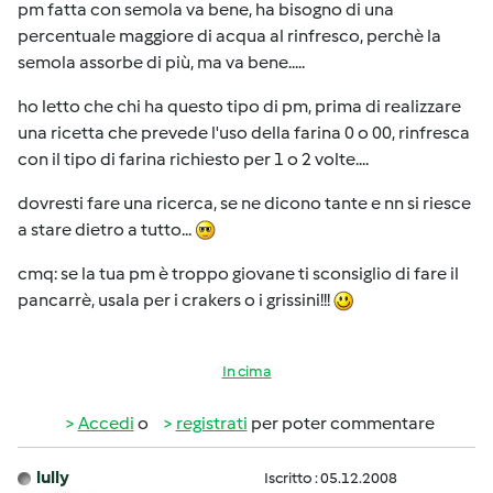
pm fatta con semola va bene, ha bisogno di una
percentuale maggiore di acqua al rinfresco, perchè la
semola assorbe di più, ma va bene.....
ho letto che chi ha questo tipo di pm, prima di realizzare
una ricetta che prevede l'uso della farina 0 o 00, rinfresca
con il tipo di farina richiesto per 1 o 2 volte....
dovresti fare una ricerca, se ne dicono tante e nn si riesce
a stare dietro a tutto...
cmq: se la tua pm è troppo giovane ti sconsiglio di fare il
pancarrè, usala per i crakers o i grissini!!!
In cima
Accedi
o
registrati
per poter commentare
lully
Iscritto : 05.12.2008