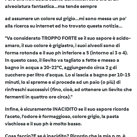
alveolatura fantastica...ma tende sempre
ad assumere un colore sul grigio...mi sono messa un po'
alla ricerca su internet ed ho trovato questa notizia...
"Va considerato
TROPPO FORTE
se il suo sapore è acido-
amaro, il suo colore è grigiastro, i suoi alveoli sono di
forma rotonda e il suo ph inferiore a 5 (intorno ai 3 o 4).
In questo caso, il lievito va tagliato a fette e messo a
bagno in acqua a 20-22°C, aggiungendo circa 2 g di
zucchero per litro d'acqua. Lo si lascia a bagno per 10-15
minuti, lo si spreme e si procede ad un paio (o più) di
rinfreschi successivi (fino, cioè, ad ottenere un lievito che
fermenti in quattro ore circa)."
Infine, è sicuramente
INACIDITO
se il suo sapore ricorda
l'aceto, l'odore è formaggioso, colore grigio, la pasta
vischiosa e il suo ph è molto basso.
Cosa faccio?E se è inacidito? Ricordo che la mia p.m. è