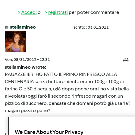
Accedi
o
registrati
per poter commentare
stellamineo
Iscritto : 03.01.2011
Ven, 08/31/2012 - 22:31
#4
stellamineo wrote:
RAGAZZE IERI HO FATTO IL PRIMO RINFRESCO ALLA
CENTENARIA senza buttare niente erano 100g +100g di
farina O e 50 d'acqua, (già dopo poche ora l'ho vista bella
alveolata) oggi farò il secondo rinfresco magari con un
pizzico di zucchero, pensate che domani potrò già usarla?
magari pizza o pane?
We Care About Your Privacy
help me secondo rinfresco effetuato domani voglio fare