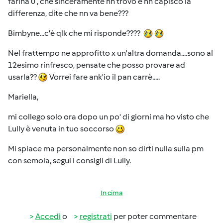
farina 0 , che sinceramente nn trovo e nn capisco la
differenza, dite che nn va bene???
Bimbyne...c'è qlk che mi risponde????
Nel frattempo ne approfitto x un'altra domanda....sono al
12esimo rinfresco, pensate che posso provare ad
usarla??
Vorrei fare ank'io il pan carrè.....
Mariella,
mi collego solo ora dopo un po' di giorni ma ho visto che
Lully è venuta in tuo soccorso
Mi spiace ma personalmente non so dirti nulla sulla pm
con semola, segui i consigli di Lully.
In cima
Accedi
o
registrati
per poter commentare