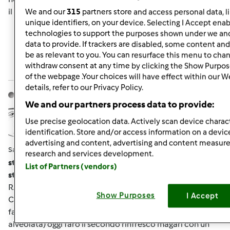
il pan carrè posso?????
We and our
315
partners store and access personal data, l
unique identifiers, on your device. Selecting I Accept enab
technologies to support the purposes shown under we and
data to provide. If trackers are disabled, some content an
In cima
be as relevant to you. You can resurface this menu to cha
withdraw consent at any time by clicking the Show Purpos
Accedi
o
registrati
per poter commentare
of the webpage .Your choices will have effect within our W
details, refer to our Privacy Policy.
lully
Iscritto : 05.12.2008
We and our partners process data to provide:
Use precise geolocation data. Actively scan device charact
identification. Store and/or access information on a devic
advertising and content, advertising and content measu
Sab, 09/01/2012 - 06:18
#5
research and services development.
stellamineo wrote:
List of Partners (vendors)
stellamineo wrote:
RAGAZZE IERI HO FATTO IL PRIMO RINFRESCO ALLA
Show Purposes
I Accept
CENTENARIA senza buttare niente erano 100g +100g di
farina O e 50 d'acqua, (già dopo poche ora l'ho vista bella
alveolata) oggi farò il secondo rinfresco magari con un