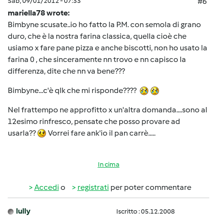
Sab, 09/01/2012 - 07:33
#6
mariella78 wrote:
Bimbyne scusate..io ho fatto la P.M. con semola di grano
duro, che è la nostra farina classica, quella cioè che
usiamo x fare pane pizza e anche biscotti, non ho usato la
farina 0 , che sinceramente nn trovo e nn capisco la
differenza, dite che nn va bene???
Bimbyne...c'è qlk che mi risponde????
Nel frattempo ne approfitto x un'altra domanda....sono al
12esimo rinfresco, pensate che posso provare ad
usarla??
Vorrei fare ank'io il pan carrè.....
In cima
Accedi
o
registrati
per poter commentare
lully
Iscritto : 05.12.2008