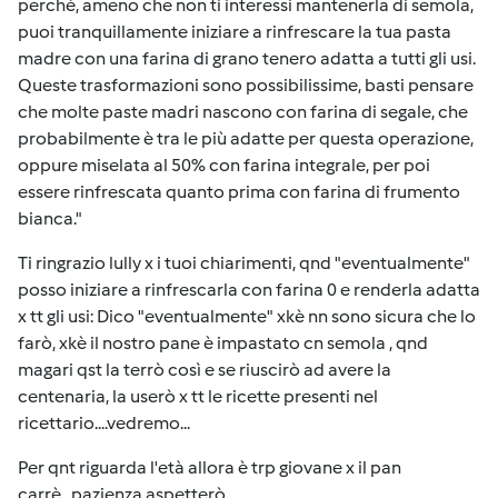
perchè, ameno che non ti interessi mantenerla di semola,
puoi tranquillamente iniziare a rinfrescare la tua pasta
madre con una farina di grano tenero adatta a tutti gli usi.
Queste trasformazioni sono possibilissime, basti pensare
che molte paste madri nascono con farina di segale, che
probabilmente è tra le più adatte per questa operazione,
oppure miselata al 50% con farina integrale, per poi
essere rinfrescata quanto prima con farina di frumento
bianca."
Ti ringrazio lully x i tuoi chiarimenti, qnd "eventualmente"
posso iniziare a rinfrescarla con farina 0 e renderla adatta
x tt gli usi: Dico "eventualmente" xkè nn sono sicura che lo
farò, xkè il nostro pane è impastato cn semola , qnd
magari qst la terrò così e se riuscirò ad avere la
centenaria, la userò x tt le ricette presenti nel
ricettario....vedremo...
Per qnt riguarda l'età allora è trp giovane x il pan
carrè...pazienza aspetterò....