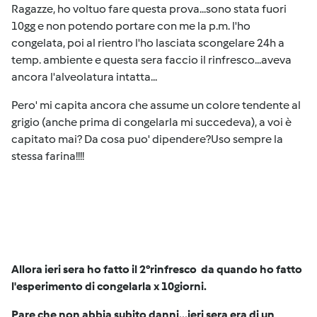
Ragazze, ho voltuo fare questa prova...sono stata fuori
10gg e non potendo portare con me la p.m. l'ho
congelata, poi al rientro l'ho lasciata scongelare 24h a
temp. ambiente e questa sera faccio il rinfresco...aveva
ancora l'alveolatura intatta...
Pero' mi capita ancora che assume un colore tendente al
grigio (anche prima di congelarla mi succedeva), a voi è
capitato mai? Da cosa puo' dipendere?Uso sempre la
stessa farina!!!!
Allora ieri sera ho fatto il 2°rinfresco da quando ho fatto
l'esperimento di congelarla x 10giorni.
Pare che non abbia subito danni...ieri sera era di un