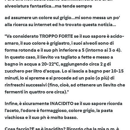
alveolatura fantastica...ma tende sempre
ad assumere un colore sul grigio...mi sono messa un po'
alla ricerca su internet ed ho trovato questa notizia...
"Va considerato
TROPPO FORTE
se il suo sapore è acido-
amaro, il suo colore è grigiastro, i suoi alveoli sono di
forma rotonda e il suo ph inferiore a 5 (intorno ai 3 o 4).
In questo caso, il lievito va tagliato a fette e messo a
bagno in acqua a 20-22°C, aggiungendo circa 2 g di
zucchero per litro d'acqua. Lo si lascia a bagno per 10-15
minuti, lo si spreme e si procede ad un paio (o più) di
rinfreschi successivi (fino, cioè, ad ottenere un lievito che
fermenti in quattro ore circa)."
Infine, è sicuramente
INACIDITO
se il suo sapore ricorda
l'aceto, l'odore è formaggioso, colore grigio, la pasta
vischiosa e il suo ph è molto basso.
Cosa faccio?E se è inacidito? Ricordo che la mia p.m. è