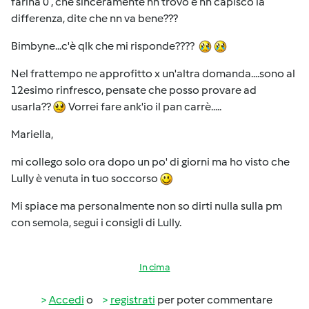
farina 0 , che sinceramente nn trovo e nn capisco la
differenza, dite che nn va bene???
Bimbyne...c'è qlk che mi risponde????
Nel frattempo ne approfitto x un'altra domanda....sono al
12esimo rinfresco, pensate che posso provare ad
usarla??
Vorrei fare ank'io il pan carrè.....
Mariella,
mi collego solo ora dopo un po' di giorni ma ho visto che
Lully è venuta in tuo soccorso
Mi spiace ma personalmente non so dirti nulla sulla pm
con semola, segui i consigli di Lully.
In cima
Accedi
o
registrati
per poter commentare