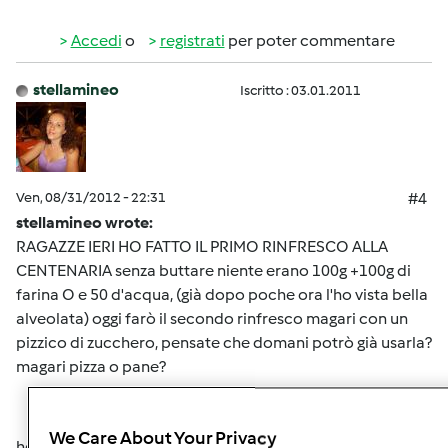
Accedi
o
registrati
per poter commentare
stellamineo
Iscritto : 03.01.2011
Ven, 08/31/2012 - 22:31
#4
stellamineo wrote:
RAGAZZE IERI HO FATTO IL PRIMO RINFRESCO ALLA
CENTENARIA senza buttare niente erano 100g +100g di
farina O e 50 d'acqua, (già dopo poche ora l'ho vista bella
alveolata) oggi farò il secondo rinfresco magari con un
pizzico di zucchero, pensate che domani potrò già usarla?
magari pizza o pane?
We Care About Your Privacy
help me secondo rinfresco effetuato domani voglio fare