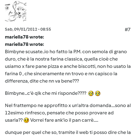
Sab, 09/01/2012 - 08:55
#7
mariella78 wrote:
mariella78 wrote:
Bimbyne scusate..io ho fatto la P.M. con semola di grano
duro, che è la nostra farina classica, quella cioè che
usiamo x fare pane pizza e anche biscotti, non ho usato la
farina 0 , che sinceramente nn trovo e nn capisco la
differenza, dite che nn va bene???
Bimbyne...c'è qlk che mi risponde????
Nel frattempo ne approfitto x un'altra domanda....sono al
12esimo rinfresco, pensate che posso provare ad
usarla??
Vorrei fare ank'io il pan carrè.....
dunque per quel che so, tramite il web ti posso dire che la