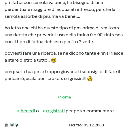
pm fatta con semola va bene, ha bisogno di una
percentuale maggiore di acqua al rinfresco, perchè la
semola assorbe di più, ma va bene.....
ho letto che chi ha questo tipo di pm, prima di realizzare
una ricetta che prevede l'uso della farina 0 o 00, rinfresca
con il tipo di farina richiesto per 1 o 2 volte....
dovresti fare una ricerca, se ne dicono tante e nn si riesce
a stare dietro a tutto...
cmq: se la tua pm è troppo giovane ti sconsiglio di fare il
pancarrè, usala per i crakers o i grissini!!!
In cima
Accedi
o
registrati
per poter commentare
lully
Iscritto : 05.12.2008