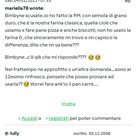
Sab, 09/01/2012 - 07:33
#6
mariella78 wrote:
Bimbyne scusate..io ho fatto la P.M. con semola di grano
duro, che è la nostra farina classica, quella cioè che
usiamo x fare pane pizza e anche biscotti, non ho usato la
farina 0 , che sinceramente nn trovo e nn capisco la
differenza, dite che nn va bene???
Bimbyne...c'è qlk che mi risponde????
Nel frattempo ne approfitto x un'altra domanda....sono al
12esimo rinfresco, pensate che posso provare ad
usarla??
Vorrei fare ank'io il pan carrè.....
In cima
Accedi
o
registrati
per poter commentare
lully
Iscritto : 05.12.2008