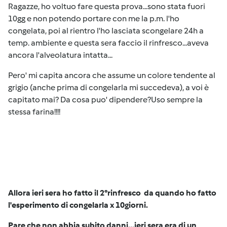
Ragazze, ho voltuo fare questa prova...sono stata fuori
10gg e non potendo portare con me la p.m. l'ho
congelata, poi al rientro l'ho lasciata scongelare 24h a
temp. ambiente e questa sera faccio il rinfresco...aveva
ancora l'alveolatura intatta...
Pero' mi capita ancora che assume un colore tendente al
grigio (anche prima di congelarla mi succedeva), a voi è
capitato mai? Da cosa puo' dipendere?Uso sempre la
stessa farina!!!!
Allora ieri sera ho fatto il 2°rinfresco da quando ho fatto
l'esperimento di congelarla x 10giorni.
Pare che non abbia subito danni...ieri sera era di un