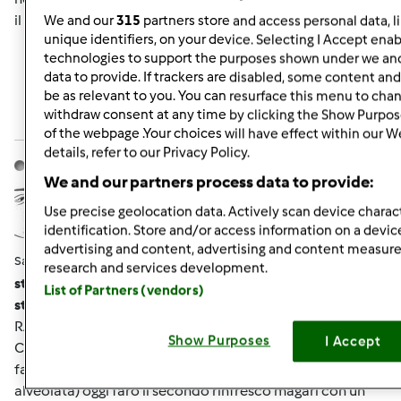
il pan carrè posso?????
We and our
315
partners store and access personal data, l
unique identifiers, on your device. Selecting I Accept enab
technologies to support the purposes shown under we and
data to provide. If trackers are disabled, some content an
In cima
be as relevant to you. You can resurface this menu to cha
withdraw consent at any time by clicking the Show Purpos
Accedi
o
registrati
per poter commentare
of the webpage .Your choices will have effect within our W
details, refer to our Privacy Policy.
lully
Iscritto : 05.12.2008
We and our partners process data to provide:
Use precise geolocation data. Actively scan device charact
identification. Store and/or access information on a devic
advertising and content, advertising and content measu
Sab, 09/01/2012 - 06:18
#5
research and services development.
stellamineo wrote:
List of Partners (vendors)
stellamineo wrote:
RAGAZZE IERI HO FATTO IL PRIMO RINFRESCO ALLA
Show Purposes
I Accept
CENTENARIA senza buttare niente erano 100g +100g di
farina O e 50 d'acqua, (già dopo poche ora l'ho vista bella
alveolata) oggi farò il secondo rinfresco magari con un