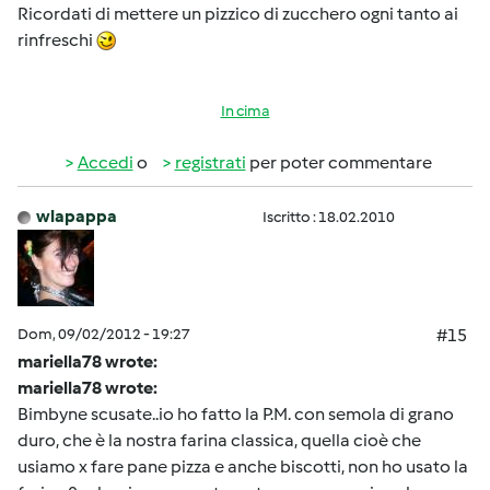
Ricordati di mettere un pizzico di zucchero ogni tanto ai
rinfreschi
In cima
Accedi
o
registrati
per poter commentare
wlapappa
Iscritto : 18.02.2010
Dom, 09/02/2012 - 19:27
#15
mariella78 wrote:
mariella78 wrote:
Bimbyne scusate..io ho fatto la P.M. con semola di grano
duro, che è la nostra farina classica, quella cioè che
usiamo x fare pane pizza e anche biscotti, non ho usato la