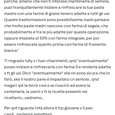
perchè, ameno che non ti interessi mantenerla di semola,
puoi tranquillamente iniziare a rinfrescare la tua pasta
madre con una farina di grano tenero adatta a tutti gli usi.
Queste trasformazioni sono possibilissime, basti pensare
che molte paste madri nascono con farina di segale, che
probabilmente è tra le più adatte per questa operazione,
oppure miselata al 50% con farina integrale, per poi
essere rinfrescata quanto prima con farina di frumento
bianca."
Ti ringrazio lully x i tuoi chiarimenti, qnd "eventualmente"
posso iniziare a rinfrescarla con farina 0 e renderla adatta
x tt gli usi: Dico "eventualmente" xkè nn sono sicura che lo
farò, xkè il nostro pane è impastato cn semola , qnd
magari qst la terrò così e se riuscirò ad avere la
centenaria, la userò x tt le ricette presenti nel
ricettario....vedremo...
Per qnt riguarda l'età allora è trp giovane x il pan
carrè...pazienza aspetterò....