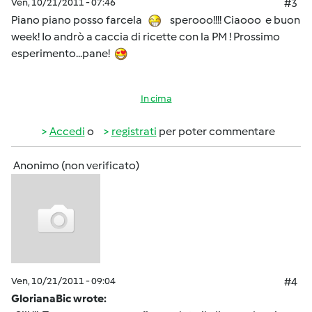
Ven, 10/21/2011 - 07:46
#3
Piano piano posso farcela
sperooo!!!! Ciaooo e buon
week! Io andrò a caccia di ricette con la PM ! Prossimo
esperimento...pane!
In cima
Accedi
o
registrati
per poter commentare
Anonimo (non verificato)
Ven, 10/21/2011 - 09:04
#4
GlorianaBic wrote: