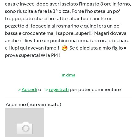
casa e invece, dopo aver lasciato l'impasto 8 ore in forno,
sono riuscita a fare la 1° pizza. Forse l'ho stesa un po'
troppo, dato che ci ho fatto saltar fuori anche un
pezzetto di focaccia al rosmarino e quindi era un po'
bassa e croccante ma il sapore...super!!!! Magari doveva
anche ri-lievitare un pochino ma ormai era ora di cenare
e i lupi qui avevan fame !
Se è piaciuta a mio figlio =
prova superata! W la PM !
In cima
Accedi
o
registrati
per poter commentare
Anonimo (non verificato)