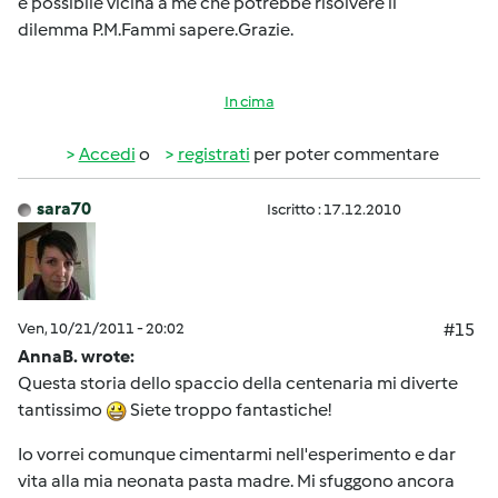
è possibile vicina a me che potrebbe risolvere il
dilemma P.M.Fammi sapere.Grazie.
In cima
Accedi
o
registrati
per poter commentare
sara70
Iscritto : 17.12.2010
Ven, 10/21/2011 - 20:02
#15
AnnaB. wrote:
Questa storia dello spaccio della centenaria mi diverte
tantissimo
Siete troppo fantastiche!
Io vorrei comunque cimentarmi nell'esperimento e dar
vita alla mia neonata pasta madre. Mi sfuggono ancora