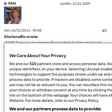
FAN
Iscritto : 31.01.2009
Ven, 10/21/2011 - 09:08
#5
GlorianaBic wrote:
Siii !!! Temevo un enorme fiasco dato il clima polare in
casa e invece, dopo aver lasciato l'impasto 8 ore in forno,
sono riuscita a fare la 1° pizza. Forse l'ho stesa un po'
We Care About Your Privacy
troppo, dato che ci ho fatto saltar fuori anche un
We and our
315
partners store and access personal data, lik
pezzetto di focaccia al rosmarino e quindi era un po'
unique identifiers, on your device. Selecting I Accept enabl
bassa e croccante ma il sapore...super!!!! Magari doveva
technologies to support the purposes shown under we and 
anche ri-lievitare un pochino ma ormai era ora di cenare
process data to provide. If trackers are disabled, some cont
e i lupi qui avevan fame !
Se è piaciuta a mio figlio =
see may not be as relevant to you. You can resurface this 
your choices or withdraw consent at any time by clicking t
prova superata! W la PM !
link on the bottom of the webpage .Your choices will have ef
Gloriana sono contenta per te, come se le avessi fatte io!
Website. For more details, refer to our Privacy Policy.
non vedo l'ora di usarla anch'ioooo!!
We and our partners process data to provide: