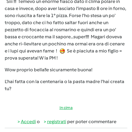
Siii !!! Temevo un enorme fiasco dato il clima polare in
casa e invece, dopo aver lasciato l'impasto 8 ore in forno,
sono riuscita a fare la 1° pizza. Forse l'ho stesa un po'
troppo, dato che ci ho fatto saltar fuori anche un
pezzetto di focaccia al rosmarino e quindi era un po'
bassa e croccante ma il sapore...super!!!! Magari doveva
anche ri-lievitare un pochino ma ormai era ora di cenare
e i lupi qui avevan fame !
Se è piaciuta a mio figlio =
prova superata! W la PM !
Wow proprio bella!!e sicuramente buona!
L'hai fatta con la centenaria o la pasta madre l'hai creata
tu?
In cima
Accedi
o
registrati
per poter commentare