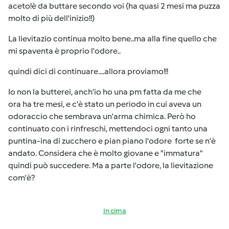
aceto!è da buttare secondo voi (ha quasi 2 mesi ma puzza
molto di più dell'inizio!!)
La lievitazio continua molto bene..ma alla fine quello che
mi spaventa è proprio l'odore..
quindi dici di continuare....allora proviamo!!!
Io non la butterei, anch'io ho una pm fatta da me che
ora ha tre mesi, e c'è stato un periodo in cui aveva un
odoraccio che sembrava un'arma chimica. Però ho
continuato con i rinfreschi, mettendoci ogni tanto una
puntina-ina di zucchero e pian piano l'odore forte se n'è
andato. Considera che è molto giovane e "immatura"
quindi può succedere. Ma a parte l'odore, la lievitazione
com'è?
In cima