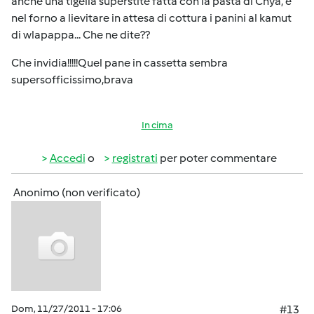
anche una tigella superstite fatta con la pasta di Chya, e
nel forno a lievitare in attesa di cottura i panini al kamut
di wlapappa... Che ne dite??
Che invidia!!!!!Quel pane in cassetta sembra
supersofficissimo,brava
In cima
Accedi
o
registrati
per poter commentare
Anonimo (non verificato)
Dom, 11/27/2011 - 17:06
#13