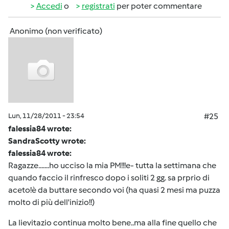
Accedi
o
registrati
per poter commentare
Anonimo (non verificato)
Lun, 11/28/2011 - 23:54
#25
falessia84 wrote:
SandraScotty wrote:
falessia84 wrote:
Ragazze.......ho ucciso la mia PM!!!e- tutta la settimana che
quando faccio il rinfresco dopo i soliti 2 gg. sa prprio di
aceto!è da buttare secondo voi (ha quasi 2 mesi ma puzza
molto di più dell'inizio!!)
La lievitazio continua molto bene..ma alla fine quello che