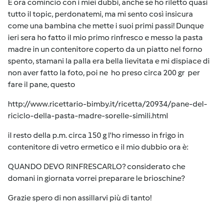
E ora comincio con i miei dubbi, anche se ho riletto quasi
tutto il topic, perdonatemi, ma mi sento così insicura
come una bambina che mette i suoi primi passi! Dunque
ieri sera ho fatto il mio primo rinfresco e messo la pasta
madre in un contenitore coperto da un piatto nel forno
spento, stamani la palla era bella lievitata e mi dispiace di
non aver fatto la foto, poi ne ho preso circa 200 gr per
fare il pane, questo
http://www.ricettario-bimby.it/ricetta/20934/pane-del-
riciclo-della-pasta-madre-sorelle-simili.html
il resto della p.m. circa 150 g l'ho rimesso in frigo in
contenitore di vetro ermetico e il mio dubbio ora è:
QUANDO DEVO RINFRESCARLO? considerato che
domani in giornata vorrei preparare le brioschine?
Grazie spero di non assillarvi più di tanto!