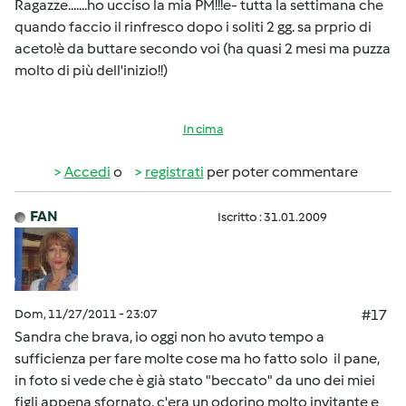
Ragazze.......ho ucciso la mia PM!!!e- tutta la settimana che
quando faccio il rinfresco dopo i soliti 2 gg. sa prprio di
aceto!è da buttare secondo voi (ha quasi 2 mesi ma puzza
molto di più dell'inizio!!)
In cima
Accedi
o
registrati
per poter commentare
FAN
Iscritto : 31.01.2009
Dom, 11/27/2011 - 23:07
#17
Sandra che brava, io oggi non ho avuto tempo a
sufficienza per fare molte cose ma ho fatto solo il pane,
in foto si vede che è già stato "beccato" da uno dei miei
figli appena sfornato, c'era un odorino molto invitante e