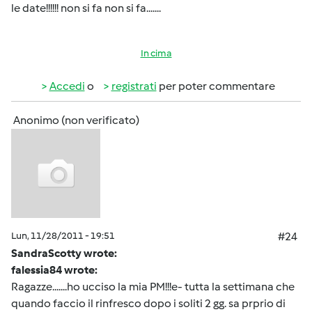
le date!!!!!! non si fa non si fa.......
In cima
Accedi
o
registrati
per poter commentare
Anonimo (non verificato)
Lun, 11/28/2011 - 19:51
#24
SandraScotty wrote:
falessia84 wrote:
Ragazze.......ho ucciso la mia PM!!!e- tutta la settimana che
quando faccio il rinfresco dopo i soliti 2 gg. sa prprio di