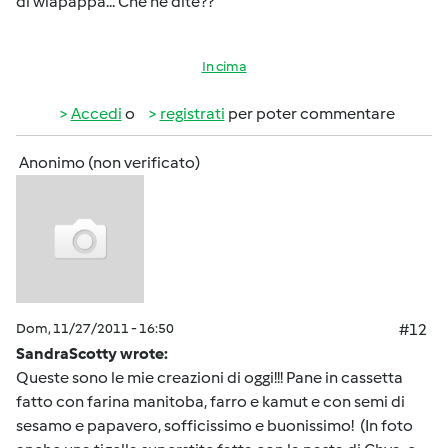
di wlapappa... Che ne dite??
In cima
Accedi
o
registrati
per poter commentare
Anonimo (non verificato)
Dom, 11/27/2011 - 16:50
#12
SandraScotty wrote:
Queste sono le mie creazioni di oggi!!! Pane in cassetta
fatto con farina manitoba, farro e kamut e con semi di
sesamo e papavero, sofficissimo e buonissimo! (In foto