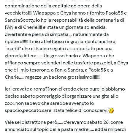
contaminazione della capitale ad opera della
vecchietta!!!!! Wlapappa e Chya hanno rifornito Paola55 e
SandraScotty, io ho la responsabilità della centenaria di
FAN e di Cherie!!!!! e' stata un giornata splendida,
divertente e piena di simpatia.... naturalmente da
ripetere!!!!!! Il mio affettuoso ringraziamento anche ai
"mariti" che ci hanno seguito e sopportato per una
giornata intera....... Un grosso bacio a Wlapappa che
affianco sempre volentieri nelle trasferte pazzoidi, a Chya
che è il mio tesorone, a Fan, a Sandra, a Paola55 e a
Cherie...... ragazze un bacione grossissimo!!!!!!!!!
ieri eravate a roma??non ci credo,cìero pure io!abbiamo
deciso sabato pomeriggio di organizzare una gita allo
zoo...non sapevo che sarebbe avvenuto lo
spaccio,peccato.sarei stata felice di conoscervi!
Vale sei distrattona però...... c'eravamo sabato 26, come
annunciato sul topic della pasta madre...... eddai mi perdi