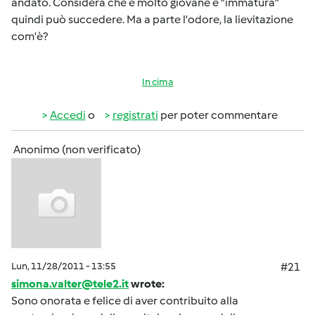
andato. Considera che è molto giovane e "immatura"
quindi può succedere. Ma a parte l'odore, la lievitazione
com'è?
In cima
Accedi
o
registrati
per poter commentare
Anonimo (non verificato)
Lun, 11/28/2011 - 13:55
#21
simona.valter@tele2.it
wrote:
Sono onorata e felice di aver contribuito alla