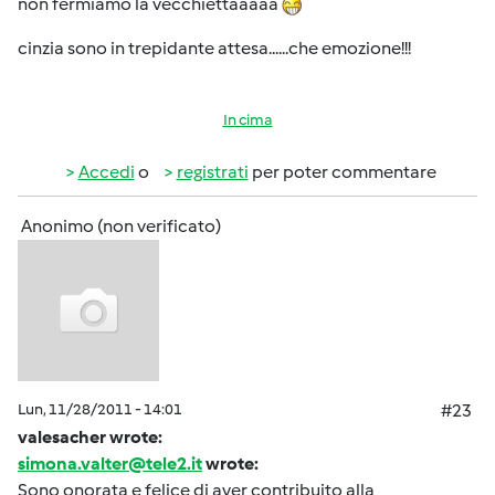
non fermiamo la vecchiettaaaaa
cinzia sono in trepidante attesa......che emozione!!!
In cima
Accedi
o
registrati
per poter commentare
Anonimo (non verificato)
Lun, 11/28/2011 - 14:01
#23
valesacher wrote:
simona.valter@tele2.it
wrote:
Sono onorata e felice di aver contribuito alla