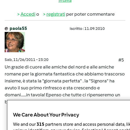
In cima
Accedi
o
registrati
per poter commentare
paola55
Iscritto : 11.09.2010
Sab, 11/26/2011 - 23:20
#5
Un grazie di cuore alle amiche del nord e alle amiche
romane per la giornata fantastica che abbiamo trascorso
insieme, è stata la "giornata perfetta" . la "Signora" ha
avuto il suo primo rinfresco e sta crescendo e
domani......in tavola! Epenso che tutte ci ripenseremo un
bel pò
We Care About Your Privacy
In cima
We and our
315
partners store and access personal data, li