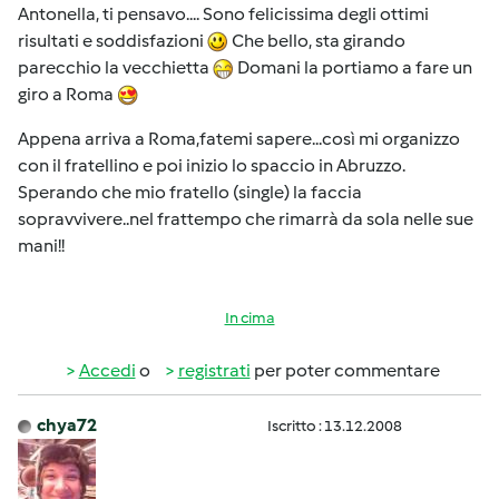
Antonella, ti pensavo.... Sono felicissima degli ottimi
risultati e soddisfazioni
Che bello, sta girando
parecchio la vecchietta
Domani la portiamo a fare un
giro a Roma
Appena arriva a Roma,fatemi sapere...così mi organizzo
con il fratellino e poi inizio lo spaccio in Abruzzo.
Sperando che mio fratello (single) la faccia
sopravvivere..nel frattempo che rimarrà da sola nelle sue
mani!!
In cima
Accedi
o
registrati
per poter commentare
chya72
Iscritto : 13.12.2008