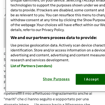
unique identifiers, on your device. Selecting I Accept enab
Accedi
o
registrati
per poter commentare
technologies to support the purposes shown under we and
data to provide. If trackers are disabled, some content an
Anonimo (non verificato)
be as relevant to you. You can resurface this menu to chan
withdraw consent at any time by clicking the Show Purpos
of the webpage .Your choices will have effect within our W
details, refer to our Privacy Policy.
We and our partners process data to provide:
Use precise geolocation data. Actively scan device characte
identification. Store and/or access information on a device
Dom, 11/27/2011 - 08:58
#6
advertising and content, advertising and content measur
Sono onorata e felice di aver contribuito alla
research and services development.
contaminazione della capitale ad opera della
List of Partners (vendors)
vecchietta!!!!! Wlapappa e Chya hanno rifornito Paola55 e
SandraScotty, io ho la responsabilità della centenaria di
Show Purposes
I Accept
FAN e di Cherie!!!!! e' stata un giornata splendida,
divertente e piena di simpatia.... naturalmente da
ripetere!!!!!! Il mio affettuoso ringraziamento anche ai
"mariti" che ci hanno seguito e sopportato per una
giornata intera....... Un grosso bacio a Wlapappa che