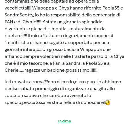
contaminazione della capitale ad opera della
vecchietta!!!!! Wlapappa e Chya hanno rifornito Paola55 e
SandraScotty, io ho la responsabilità della centenaria di
FAN e di Cherie!!!!! e' stata un giornata splendida,
divertente e piena di simpatia.... naturalmente da
ripetere!!!!!! Il mio affettuoso ringraziamento anche ai
"mariti" che ci hanno seguito e sopportato per una
giornata intera....... Un grosso bacio a Wlapappa che
affianco sempre volentieri nelle trasferte pazzoidi, a Chya
che è il mio tesorone, a Fan, a Sandra, a Paola55 e a
Cherie...... ragazze un bacione grossissimo!!!!!!!!!
ieri eravate a roma??non ci credo,cìero pure io!abbiamo
deciso sabato pomeriggio di organizzare una gita allo
zoo...non sapevo che sarebbe avvenuto lo
spaccio,peccato.sarei stata felice di conoscervi!
In cima