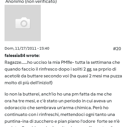
Anonimo (non verificato)
Dom, 11/27/2011 - 23:40
#20
falessia84 wrote:
Ragazze.......ho ucciso la mia PM!!!e- tutta la settimana che
quando faccio il rinfresco dopo i soliti 2 gg. sa prprio di
aceto!è da buttare secondo voi (ha quasi 2 mesi ma puzza
molto di più dell'inizio!!)
Io non la butterei, anch'io ho una pm fatta da me che
ora ha tre mesi, e c'è stato un periodo in cui aveva un
odoraccio che sembrava un'arma chimica. Però ho
continuato con i rinfreschi, mettendoci ogni tanto una
puntina-ina di zucchero e pian piano l'odore forte se n'è