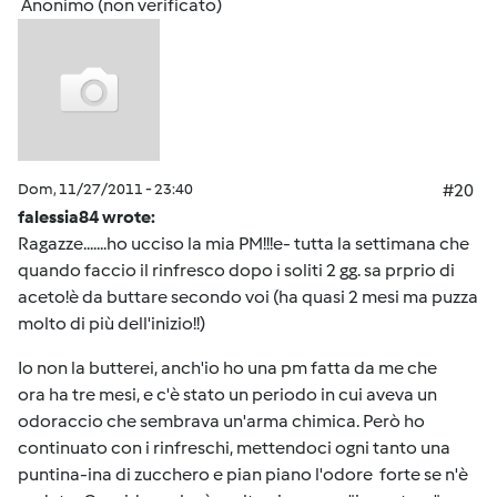
Anonimo (non verificato)
Dom, 11/27/2011 - 23:40
#20
falessia84 wrote:
Ragazze.......ho ucciso la mia PM!!!e- tutta la settimana che
quando faccio il rinfresco dopo i soliti 2 gg. sa prprio di
aceto!è da buttare secondo voi (ha quasi 2 mesi ma puzza
molto di più dell'inizio!!)
Io non la butterei, anch'io ho una pm fatta da me che
ora ha tre mesi, e c'è stato un periodo in cui aveva un
odoraccio che sembrava un'arma chimica. Però ho
continuato con i rinfreschi, mettendoci ogni tanto una
puntina-ina di zucchero e pian piano l'odore forte se n'è