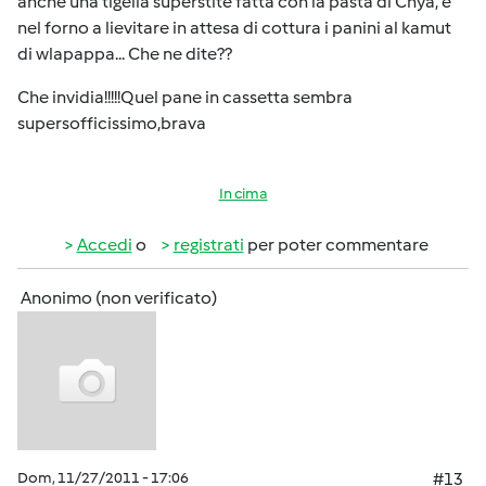
anche una tigella superstite fatta con la pasta di Chya, e
nel forno a lievitare in attesa di cottura i panini al kamut
di wlapappa... Che ne dite??
Che invidia!!!!!Quel pane in cassetta sembra
supersofficissimo,brava
In cima
Accedi
o
registrati
per poter commentare
Anonimo (non verificato)
Dom, 11/27/2011 - 17:06
#13