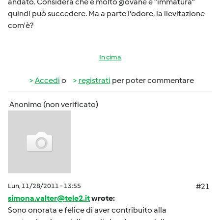
andato. Considera che è molto giovane e "immatura"
quindi può succedere. Ma a parte l'odore, la lievitazione
com'è?
In cima
Accedi
o
registrati
per poter commentare
Anonimo (non verificato)
Lun, 11/28/2011 - 13:55
#21
simona.valter@tele2.it
wrote:
Sono onorata e felice di aver contribuito alla