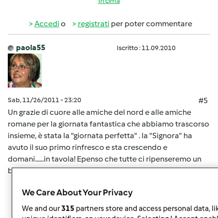
In cima
Accedi
o
registrati
per poter commentare
paola55
Iscritto : 11.09.2010
Sab, 11/26/2011 - 23:20
#5
Un grazie di cuore alle amiche del nord e alle amiche
romane per la giornata fantastica che abbiamo trascorso
insieme, è stata la "giornata perfetta" . la "Signora" ha
avuto il suo primo rinfresco e sta crescendo e
domani......in tavola! Epenso che tutte ci ripenseremo un
bel pò
We Care About Your Privacy
In cima
We and our
315
partners store and access personal data, li