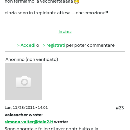
non fermiamo la vecchiettaaaaa
cinzia sono in trepidante attesa......che emozione!!!
In cima
Accedi
o
registrati
per poter commentare
Anonimo (non verificato)
Lun, 11/28/2011 - 14:01
#23
valesacher wrote:
simona.valter@tele2.it
wrote:
Sono onorata e felice di aver contribuito alla