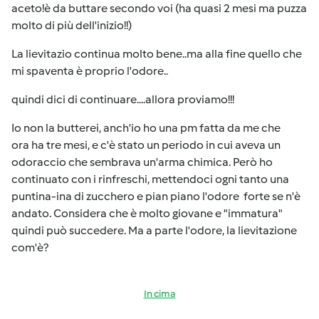
aceto!è da buttare secondo voi (ha quasi 2 mesi ma puzza
molto di più dell'inizio!!)
La lievitazio continua molto bene..ma alla fine quello che
mi spaventa è proprio l'odore..
quindi dici di continuare....allora proviamo!!!
Io non la butterei, anch'io ho una pm fatta da me che
ora ha tre mesi, e c'è stato un periodo in cui aveva un
odoraccio che sembrava un'arma chimica. Però ho
continuato con i rinfreschi, mettendoci ogni tanto una
puntina-ina di zucchero e pian piano l'odore forte se n'è
andato. Considera che è molto giovane e "immatura"
quindi può succedere. Ma a parte l'odore, la lievitazione
com'è?
In cima