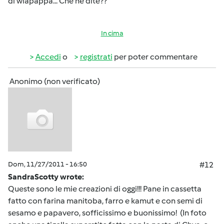
di wlapappa... Che ne dite??
In cima
Accedi
o
registrati
per poter commentare
Anonimo (non verificato)
Dom, 11/27/2011 - 16:50
#12
SandraScotty wrote:
Queste sono le mie creazioni di oggi!!! Pane in cassetta
fatto con farina manitoba, farro e kamut e con semi di
sesamo e papavero, sofficissimo e buonissimo! (In foto