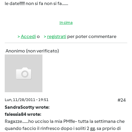
le date!!!!!! non si fa non si fa.......
In cima
Accedi
o
registrati
per poter commentare
Anonimo (non verificato)
Lun, 11/28/2011 - 19:51
#24
SandraScotty wrote:
falessia84 wrote:
Ragazze.......ho ucciso la mia PM!!!e- tutta la settimana che
quando faccio il rinfresco dopo i soliti 2 gg. sa prprio di