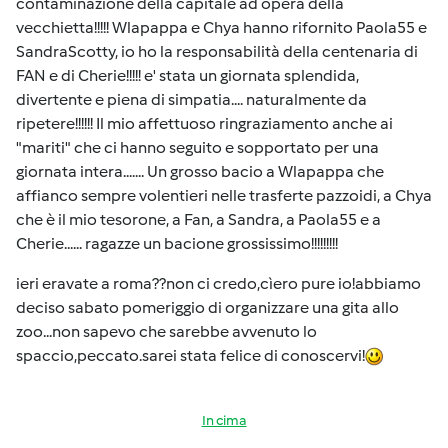
contaminazione della capitale ad opera della
vecchietta!!!!! Wlapappa e Chya hanno rifornito Paola55 e
SandraScotty, io ho la responsabilità della centenaria di
FAN e di Cherie!!!!! e' stata un giornata splendida,
divertente e piena di simpatia.... naturalmente da
ripetere!!!!!! Il mio affettuoso ringraziamento anche ai
"mariti" che ci hanno seguito e sopportato per una
giornata intera....... Un grosso bacio a Wlapappa che
affianco sempre volentieri nelle trasferte pazzoidi, a Chya
che è il mio tesorone, a Fan, a Sandra, a Paola55 e a
Cherie...... ragazze un bacione grossissimo!!!!!!!!!
ieri eravate a roma??non ci credo,cìero pure io!abbiamo
deciso sabato pomeriggio di organizzare una gita allo
zoo...non sapevo che sarebbe avvenuto lo
spaccio,peccato.sarei stata felice di conoscervi!
In cima