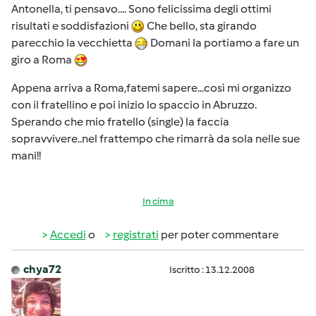
Antonella, ti pensavo.... Sono felicissima degli ottimi
risultati e soddisfazioni
Che bello, sta girando
parecchio la vecchietta
Domani la portiamo a fare un
giro a Roma
Appena arriva a Roma,fatemi sapere...così mi organizzo
con il fratellino e poi inizio lo spaccio in Abruzzo.
Sperando che mio fratello (single) la faccia
sopravvivere..nel frattempo che rimarrà da sola nelle sue
mani!!
In cima
Accedi
o
registrati
per poter commentare
chya72
Iscritto : 13.12.2008