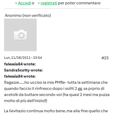
Accedi
o
registrati
per poter commentare
Anonimo (non verificato)
Lun, 11/28/2011 - 23:54
#25
falessia84 wrote:
SandraScotty wrote:
falessia84 wrote:
Ragazze.......ho ucciso la mia PM!!!e- tutta la settimana che
quando faccio il rinfresco dopo i soliti 2 gg. sa prprio di
aceto!è da buttare secondo voi (ha quasi 2 mesi ma puzza
molto di più dell'inizio!!)
La lievitazio continua molto bene..ma alla fine quello che