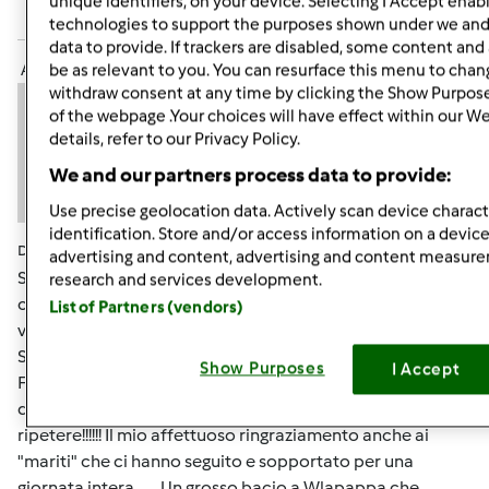
unique identifiers, on your device. Selecting I Accept enab
Accedi
o
registrati
per poter commentare
technologies to support the purposes shown under we and
data to provide. If trackers are disabled, some content an
Anonimo (non verificato)
be as relevant to you. You can resurface this menu to chan
withdraw consent at any time by clicking the Show Purpos
of the webpage .Your choices will have effect within our W
details, refer to our Privacy Policy.
We and our partners process data to provide:
Use precise geolocation data. Actively scan device characte
identification. Store and/or access information on a device
Dom, 11/27/2011 - 08:58
#6
advertising and content, advertising and content measur
Sono onorata e felice di aver contribuito alla
research and services development.
contaminazione della capitale ad opera della
List of Partners (vendors)
vecchietta!!!!! Wlapappa e Chya hanno rifornito Paola55 e
SandraScotty, io ho la responsabilità della centenaria di
Show Purposes
I Accept
FAN e di Cherie!!!!! e' stata un giornata splendida,
divertente e piena di simpatia.... naturalmente da
ripetere!!!!!! Il mio affettuoso ringraziamento anche ai
"mariti" che ci hanno seguito e sopportato per una
giornata intera....... Un grosso bacio a Wlapappa che