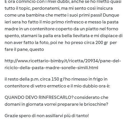
E ora comincio con i miei dubbi, anche se ho riletto quasi
tutto il topic, perdonatemi, ma mi sento così insicura
come una bambina che mette i suoi primi passi! Dunque
ieri sera ho fatto il mio primo rinfresco e messo la pasta
madre in un contenitore coperto da un piatto nel forno
spento, stamani la palla era bella lievitata e mi dispiace di
non aver fatto la foto, poi ne ho preso circa 200 gr per
fare il pane, questo
http://www.ricettario-bimby.it/ricetta/20934/pane-del-
riciclo-della-pasta-madre-sorelle-simili.html
il resto della p.m. circa 150 g l'ho rimesso in frigo in
contenitore di vetro ermetico e il mio dubbio ora è:
QUANDO DEVO RINFRESCARLO? considerato che
domani in giornata vorrei preparare le brioschine?
Grazie spero di non assillarvi più di tanto!