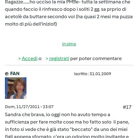
Ragazze.......ho ucciso la mia PM!!!e- tutta la settimana che
quando faccio il rinfresco dopo i soliti 2 gg. sa prprio di
aceto!è da buttare secondo voi (ha quasi 2 mesi ma puzza
molto di più dell'inizio!!)
In cima
Accedi
o
registrati
per poter commentare
FAN
Iscritto : 31.01.2009
Dom, 11/27/2011 - 23:07
#17
Sandra che brava, io oggi non ho avuto tempo a
sufficienza per fare molte cose ma ho fatto solo il pane,
in foto si vede che è già stato "beccato" da uno dei miei
figli appena sfornato, c'era un odorino molto invitante e