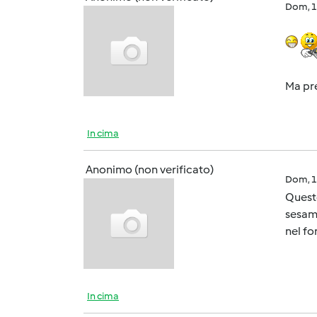
Dom, 1
Ma pre
In cima
Anonimo (non verificato)
Dom, 1
Queste
sesamo
nel fo
In cima