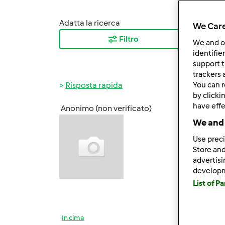
Adatta la ricerca
Ordina
We Care
Filtro
I ris
We and 
identifie
support t
trackers 
Risposta rapida
You can r
by clicki
have effe
Anonimo (non verificato)
Sab, 1
We and 
wlapa
Use preci
Antone
Store and
vecch
advertis
develop
Appena
List of P
che mi
In cima