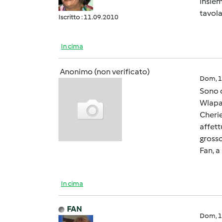
insiem
tavola
Iscritto : 11.09.2010
In cima
Anonimo (non verificato)
Dom, 1
Sono o
Wlapap
Cherie
affett
grosso
Fan, a
In cima
FAN
Dom, 1