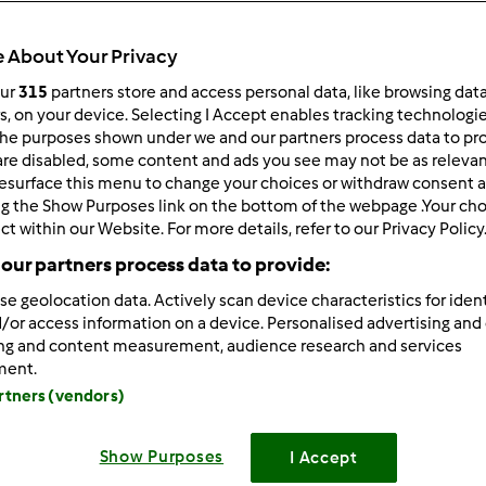
 per:
Risultati per pagina:
 About Your Privacy
ultati più recenti
10
our
315
partners store and access personal data, like browsing dat
rs, on your device. Selecting I Accept enables tracking technologi
he purposes shown under we and our partners process data to prov
are disabled, some content and ads you see may not be as relevan
esurface this menu to change your choices or withdraw consent a
ng the Show Purposes link on the bottom of the webpage .Your choi
ct within our Website. For more details, refer to our Privacy Policy
1/26/2011 - 09:13
our partners process data to provide:
ppa wrote:
se geolocation data. Actively scan device characteristics for ident
lla, ti pensavo.... Sono felicissima degli ottimi risultati e soddi
/or access information on a device. Personalised advertising and
ietta
Domani la portiamo a fare un giro a Roma
ing and content measurement, audience research and services
ment.
 arriva a Roma,fatemi sapere...così mi organizzo con il fratelli
artners (vendors)
o fratello (single) la faccia sopravvivere..nel frattempo che rim
Show Purposes
I Accept