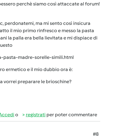
 sapessero perchè siamo così attaccate al forum!
pic, perdonatemi, ma mi sento così insicura
atto il mio primo rinfresco e messo la pasta
 la palla era bella lievitata e mi dispiace di
questo
a-pasta-madre-sorelle-simili.html
etro ermetico e il mio dubbio ora è:
orrei preparare le brioschine?
Accedi
o
registrati
per poter commentare
#8