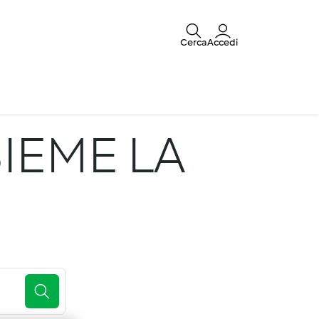
Cerca
Accedi
IEME LA
E