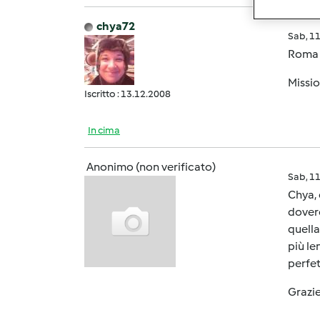
chya72
Sab, 1
Roma è
Missio
Iscritto : 13.12.2008
In cima
Anonimo (non verificato)
Sab, 1
Chya, 
dovere
quella
più le
perfet
Grazie