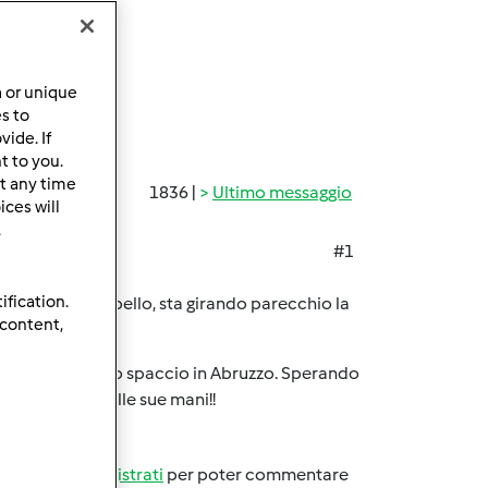
a or unique
es to
ide. If
t to you.
t any time
1836 |
Ultimo messaggio
ces will
.
#1
ification.
sfazioni
Che bello, sta girando parecchio la
 content,
no e poi inizio lo spaccio in Abruzzo. Sperando
arrà da sola nelle sue mani!!
Accedi
o
registrati
per poter commentare