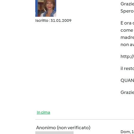
Grazie
Spero 
Iscritto : 31.01.2009
E ora 
come u
madre 
non av
http:/
il res
QUAND
Grazie
In cima
Anonimo (non verificato)
Dom, 1