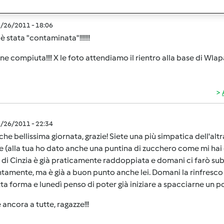
1/26/2011 - 18:06
 stata "contaminata"!!!!!!!
ne compiuta!!!! X le foto attendiamo il rientro alla base di Wlapa
1/26/2011 - 22:34
che bellissima giornata, grazie! Siete una più simpatica dell'alt
 (alla tua ho dato anche una puntina di zucchero come mi hai c
 di Cinzia è già praticamente raddoppiata e domani ci farò subi
ntamente, ma è già a buon punto anche lei. Domani la rinfresco
ta forma e lunedì penso di poter già iniziare a spacciarne un p
 ancora a tutte, ragazze!!!