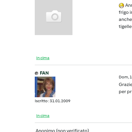
Ann
frigo 
anche 
tigell
In cima
FAN
Dom, 1
Grazie
per pr
Iscritto : 31.01.2009
In cima
Anonimo (non verificato)