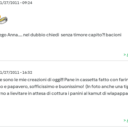
1/27/2011 - 09:24
go Anna..... nel dubbio chiedi senza timore capito?! bacioni
1/27/2011 - 16:32
 sono le mie creazioni di oggi!!! Pane in cassetta fatto con far
 e papavero, sofficissimo e buonissimo! (In foto anche una tige
rno a lievitare in attesa di cottura i panini al kamut di wlapappa.