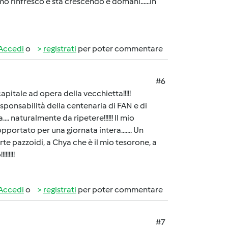
imo rinfresco e sta crescendo e domani......in
Accedi
o
registrati
per poter commentare
#6
pitale ad opera della vecchietta!!!!!
ponsabilità della centenaria di FAN e di
... naturalmente da ripetere!!!!!! Il mio
portato per una giornata intera....... Un
te pazzoidi, a Chya che è il mio tesorone, a
!!!!!
Accedi
o
registrati
per poter commentare
#7