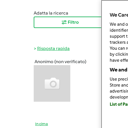
Adatta la ricerca
Ordina
We Care
Filtro
I ris
We and 
identifie
support t
trackers 
Risposta rapida
You can r
by clicki
have effe
Anonimo (non verificato)
Sab, 1
We and 
wlapa
Use preci
Antone
Store and
vecch
advertis
develop
Appena
List of P
che mi
In cima