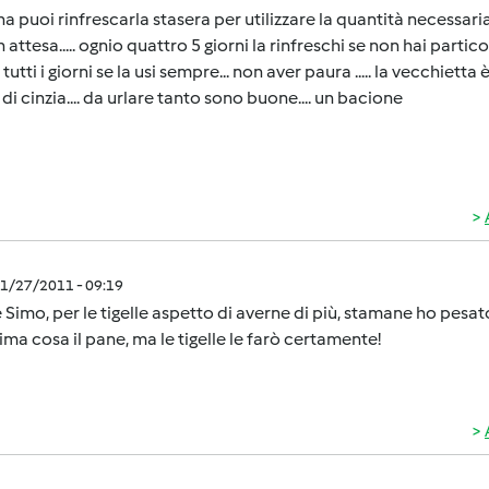
a puoi rinfrescarla stasera per utilizzare la quantità necessaria 
in attesa..... ognio quattro 5 giorni la rinfreschi se non hai partic
tutti i giorni se la usi sempre... non aver paura ..... la vecchietta
e di cinzia.... da urlare tanto sono buone.... un bacione
1/27/2011 - 09:19
 Simo, per le tigelle aspetto di averne di più, stamane ho pesat
ima cosa il pane, ma le tigelle le farò certamente!