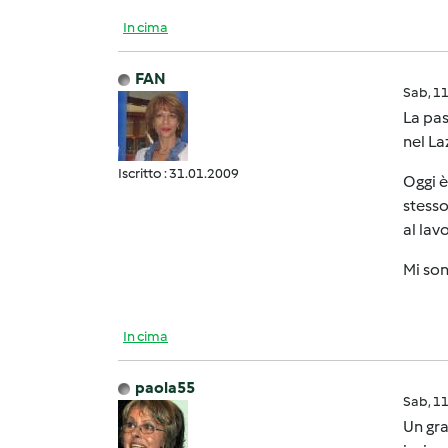
In cima
FAN
Sab, 1
La pa
nel La
Iscritto : 31.01.2009
Oggi è
stesso
al lav
Mi son
In cima
paola55
Sab, 1
Un gra