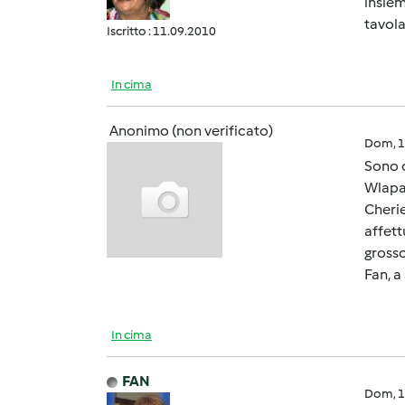
insiem
tavola
Iscritto : 11.09.2010
In cima
Anonimo (non verificato)
Dom, 1
Sono o
Wlapap
Cherie
affett
grosso
Fan, a
In cima
FAN
Dom, 1