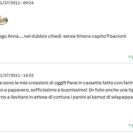
1/27/2011 - 09:24
go Anna..... nel dubbio chiedi senza timore capito?! bacioni
1/27/2011 - 16:32
 sono le mie creazioni di oggi!!! Pane in cassetta fatto con far
 e papavero, sofficissimo e buonissimo! (In foto anche una tige
rno a lievitare in attesa di cottura i panini al kamut di wlapappa.