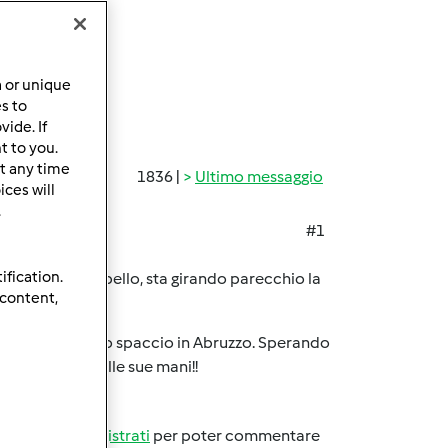
a or unique
es to
ide. If
t to you.
t any time
1836 |
Ultimo messaggio
ces will
.
#1
ification.
sfazioni
Che bello, sta girando parecchio la
 content,
no e poi inizio lo spaccio in Abruzzo. Sperando
arrà da sola nelle sue mani!!
Accedi
o
registrati
per poter commentare