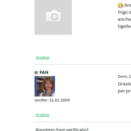
Ann
frigo 
anche 
tigell
In cima
FAN
Dom, 1
Grazie
per pr
Iscritto : 31.01.2009
In cima
Anonimo (non verificato)