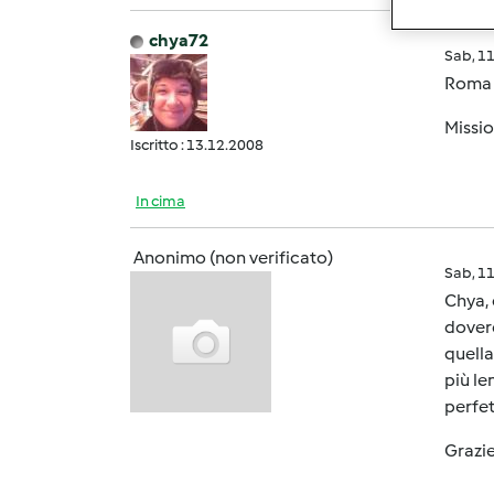
chya72
Sab, 1
Roma è
Missio
Iscritto : 13.12.2008
In cima
Anonimo (non verificato)
Sab, 1
Chya, 
dovere
quella
più le
perfet
Grazie