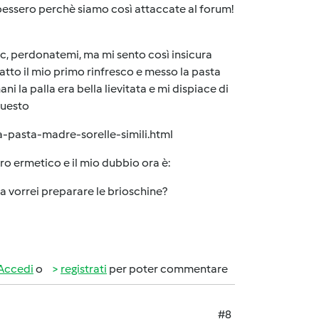
 sapessero perchè siamo così attaccate al forum!
pic, perdonatemi, ma mi sento così insicura
atto il mio primo rinfresco e messo la pasta
 la palla era bella lievitata e mi dispiace di
questo
a-pasta-madre-sorelle-simili.html
etro ermetico e il mio dubbio ora è:
orrei preparare le brioschine?
Accedi
o
registrati
per poter commentare
#8