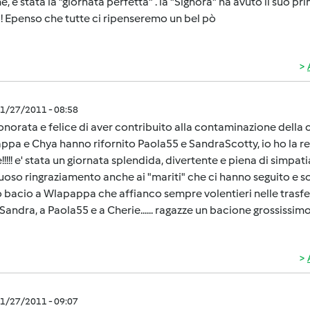
e, è stata la "giornata perfetta" . la "Signora" ha avuto il suo pr
! Epenso che tutte ci ripenseremo un bel pò
1/27/2011 - 08:58
norata e felice di aver contribuito alla contaminazione della ca
pa e Chya hanno rifornito Paola55 e SandraScotty, io ho la res
!!!!! e' stata un giornata splendida, divertente e piena di simpatia.
uoso ringraziamento anche ai "mariti" che ci hanno seguito e sop
 bacio a Wlapappa che affianco sempre volentieri nelle trasfer
 Sandra, a Paola55 e a Cherie...... ragazze un bacione grossissimo!!!!
1/27/2011 - 09:07