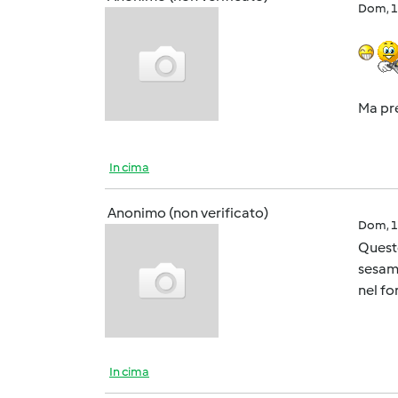
Dom, 1
Ma pre
In cima
Anonimo (non verificato)
Dom, 1
Queste
sesamo
nel fo
In cima