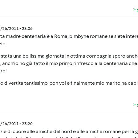
1/26/2011 - 23:06
sta madre centenaria è a Roma, bimbyne romane se siete inter
zio.
 stata una bellissima giornata in ottima compagnia spero anch
, anch'io ho già fatto il mio primo rinfresco alla centenaria c
oro!
o divertita tantissimo con voi e finalmente mio marito ha cap
1/26/2011 - 23:20
zie di cuore alle amiche del nord e alle amiche romane per la