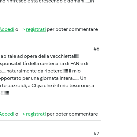
imo rinfresco e sta crescendo e domani......in
Accedi
o
registrati
per poter commentare
#6
pitale ad opera della vecchietta!!!!!
ponsabilità della centenaria di FAN e di
... naturalmente da ripetere!!!!!! Il mio
portato per una giornata intera....... Un
te pazzoidi, a Chya che è il mio tesorone, a
!!!!!
Accedi
o
registrati
per poter commentare
#7