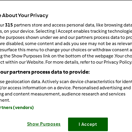
 per:
Risultati per pagina:
 About Your Privacy
ultati più recenti
10
our
315
partners store and access personal data, like browsing dat
rs, on your device. Selecting I Accept enables tracking technologi
he purposes shown under we and our partners process data to prov
are disabled, some content and ads you see may not be as relevan
esurface this menu to change your choices or withdraw consent a
ng the Show Purposes link on the bottom of the webpage .Your choi
ct within our Website. For more details, refer to our Privacy Policy
1/26/2011 - 09:13
our partners process data to provide:
ppa wrote:
se geolocation data. Actively scan device characteristics for ident
lla, ti pensavo.... Sono felicissima degli ottimi risultati e soddi
/or access information on a device. Personalised advertising and
ietta
Domani la portiamo a fare un giro a Roma
ing and content measurement, audience research and services
ment.
 arriva a Roma,fatemi sapere...così mi organizzo con il fratelli
artners (vendors)
o fratello (single) la faccia sopravvivere..nel frattempo che rim
Show Purposes
I Accept