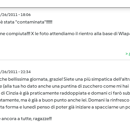
1/26/2011 - 18:06
 stata "contaminata"!!!!!!!
ne compiuta!!!! X le foto attendiamo il rientro alla base di Wlapa
1/26/2011 - 22:34
che bellissima giornata, grazie! Siete una più simpatica dell'alt
 (alla tua ho dato anche una puntina di zucchero come mi hai c
 di Cinzia è già praticamente raddoppiata e domani ci farò subi
ntamente, ma è già a buon punto anche lei. Domani la rinfresco
ta forma e lunedì penso di poter già iniziare a spacciarne un p
 ancora a tutte, ragazze!!!