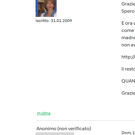
Grazie
Spero 
Iscritto : 31.01.2009
E ora 
come u
madre 
non av
http:/
il res
QUAND
Grazie
In cima
Anonimo (non verificato)
Dom, 1