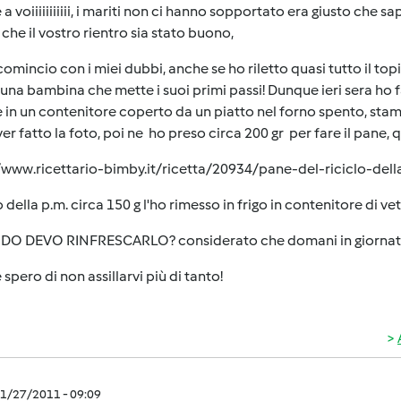
 a voiiiiiiiiiii, i mariti non ci hanno sopportato era giusto che
che il vostro rientro sia stato buono,
comincio con i miei dubbi, anche se ho riletto quasi tutto il to
na bambina che mette i suoi primi passi! Dunque ieri sera ho f
in un contenitore coperto da un piatto nel forno spento, stamani
er fatto la foto, poi ne ho preso circa 200 gr per fare il pane, 
/www.ricettario-bimby.it/ricetta/20934/pane-del-riciclo-dell
to della p.m. circa 150 g l'ho rimesso in frigo in contenitore di v
O DEVO RINFRESCARLO? considerato che domani in giornata v
 spero di non assillarvi più di tanto!
1/27/2011 - 09:09