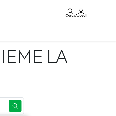
Cerca
Accedi
IEME LA
E