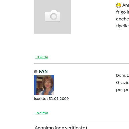
Ann
frigo 
anche 
tigell
In cima
FAN
Dom, 1
Grazie
per pr
Iscritto : 31.01.2009
In cima
Anonimo (non verificato)