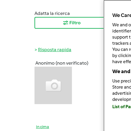
Adatta la ricerca
Ordina
We Care
Filtro
I ris
We and 
identifie
support t
trackers 
Risposta rapida
You can r
by clicki
have effe
Anonimo (non verificato)
Sab, 1
We and 
wlapa
Use preci
Antone
Store and
vecch
advertis
develop
Appena
List of P
che mi
In cima