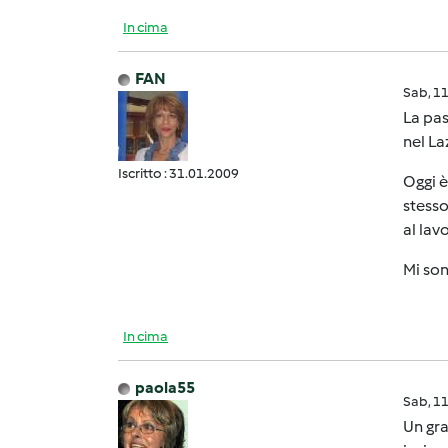
In cima
FAN
Sab, 1
La pa
nel La
Iscritto : 31.01.2009
Oggi è
stesso
al lav
Mi son
In cima
paola55
Sab, 1
Un gra