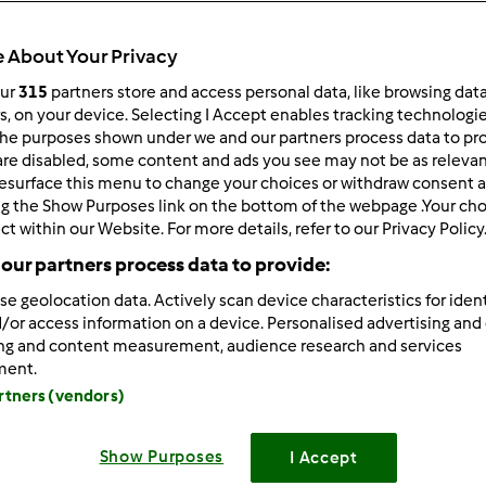
 per:
Risultati per pagina:
 About Your Privacy
ultati più recenti
10
our
315
partners store and access personal data, like browsing dat
rs, on your device. Selecting I Accept enables tracking technologi
he purposes shown under we and our partners process data to prov
are disabled, some content and ads you see may not be as relevan
esurface this menu to change your choices or withdraw consent a
ng the Show Purposes link on the bottom of the webpage .Your choi
ct within our Website. For more details, refer to our Privacy Policy
1/26/2011 - 09:13
our partners process data to provide:
ppa wrote:
se geolocation data. Actively scan device characteristics for ident
lla, ti pensavo.... Sono felicissima degli ottimi risultati e soddi
/or access information on a device. Personalised advertising and
ietta
Domani la portiamo a fare un giro a Roma
ing and content measurement, audience research and services
ment.
 arriva a Roma,fatemi sapere...così mi organizzo con il fratelli
artners (vendors)
o fratello (single) la faccia sopravvivere..nel frattempo che rim
Show Purposes
I Accept