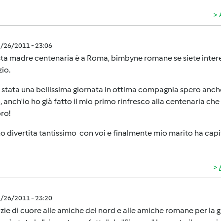
1/26/2011 - 23:06
sta madre centenaria è a Roma, bimbyne romane se siete inter
zio.
 stata una bellissima giornata in ottima compagnia spero anch
, anch'io ho già fatto il mio primo rinfresco alla centenaria c
oro!
o divertita tantissimo con voi e finalmente mio marito ha cap
1/26/2011 - 23:20
zie di cuore alle amiche del nord e alle amiche romane per la