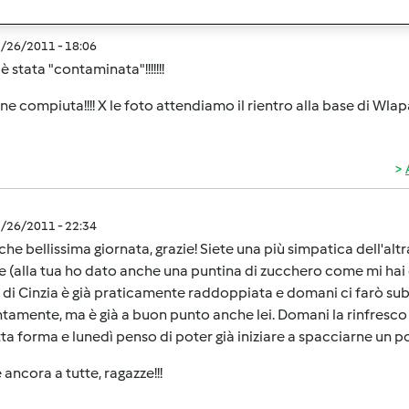
1/26/2011 - 18:06
 stata "contaminata"!!!!!!!
ne compiuta!!!! X le foto attendiamo il rientro alla base di Wlapa
1/26/2011 - 22:34
che bellissima giornata, grazie! Siete una più simpatica dell'alt
 (alla tua ho dato anche una puntina di zucchero come mi hai c
 di Cinzia è già praticamente raddoppiata e domani ci farò subi
ntamente, ma è già a buon punto anche lei. Domani la rinfresco
ta forma e lunedì penso di poter già iniziare a spacciarne un p
 ancora a tutte, ragazze!!!