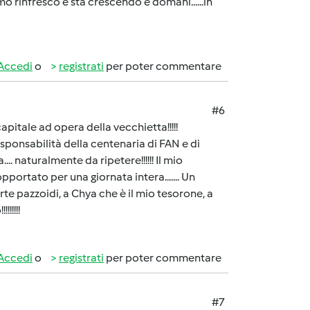
imo rinfresco e sta crescendo e domani......in
Accedi
o
registrati
per poter commentare
#6
pitale ad opera della vecchietta!!!!!
ponsabilità della centenaria di FAN e di
... naturalmente da ripetere!!!!!! Il mio
portato per una giornata intera....... Un
te pazzoidi, a Chya che è il mio tesorone, a
!!!!!
Accedi
o
registrati
per poter commentare
#7