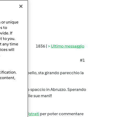
a or unique
es to
ide. If
t to you.
t any time
1836 |
Ultimo messaggio
ces will
.
#1
ification.
sfazioni
Che bello, sta girando parecchio la
 content,
no e poi inizio lo spaccio in Abruzzo. Sperando
arrà da sola nelle sue mani!!
Accedi
o
registrati
per poter commentare