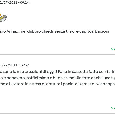
1/27/2011 - 09:24
go Anna..... nel dubbio chiedi senza timore capito?! bacioni
1/27/2011 - 16:32
 sono le mie creazioni di oggi!!! Pane in cassetta fatto con far
 e papavero, sofficissimo e buonissimo! (In foto anche una tige
rno a lievitare in attesa di cottura i panini al kamut di wlapappa.