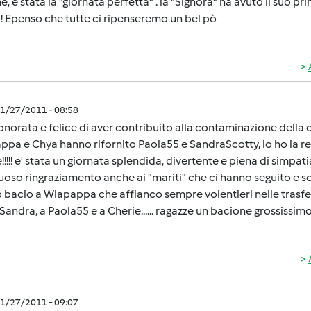
e, è stata la "giornata perfetta" . la "Signora" ha avuto il suo pr
! Epenso che tutte ci ripenseremo un bel pò
1/27/2011 - 08:58
norata e felice di aver contribuito alla contaminazione della ca
pa e Chya hanno rifornito Paola55 e SandraScotty, io ho la res
!!!!! e' stata un giornata splendida, divertente e piena di simpatia.
uoso ringraziamento anche ai "mariti" che ci hanno seguito e sop
 bacio a Wlapappa che affianco sempre volentieri nelle trasfer
 Sandra, a Paola55 e a Cherie...... ragazze un bacione grossissimo!!!!
1/27/2011 - 09:07