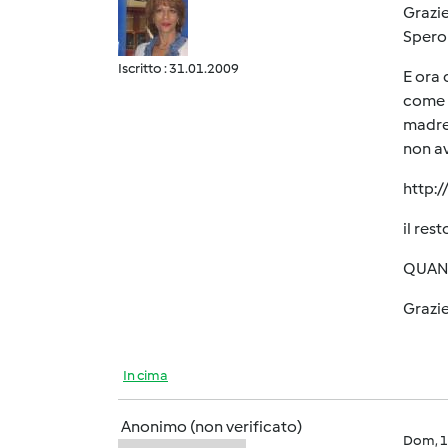
Grazie
Spero 
Iscritto : 31.01.2009
E ora 
come u
madre 
non av
http:/
il res
QUAND
Grazie
In cima
Anonimo (non verificato)
Dom, 1