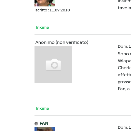
insiem
tavola
Iscritto : 11.09.2010
In cima
Anonimo (non verificato)
Dom, 1
Sono o
Wlapap
Cherie
affett
grosso
Fan, a
In cima
FAN
Dom, 1