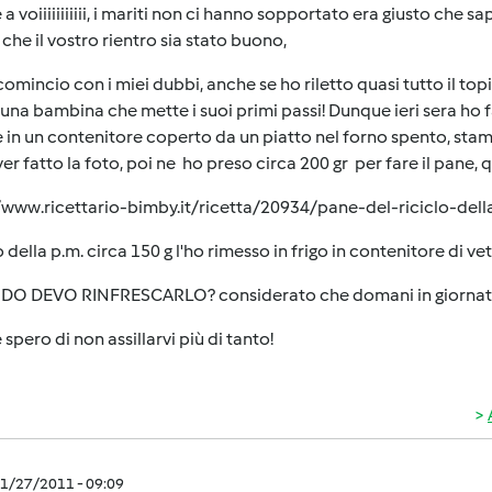
 a voiiiiiiiiiii, i mariti non ci hanno sopportato era giusto che
che il vostro rientro sia stato buono,
comincio con i miei dubbi, anche se ho riletto quasi tutto il to
na bambina che mette i suoi primi passi! Dunque ieri sera ho f
in un contenitore coperto da un piatto nel forno spento, stamani
er fatto la foto, poi ne ho preso circa 200 gr per fare il pane, 
/www.ricettario-bimby.it/ricetta/20934/pane-del-riciclo-dell
to della p.m. circa 150 g l'ho rimesso in frigo in contenitore di v
O DEVO RINFRESCARLO? considerato che domani in giornata v
 spero di non assillarvi più di tanto!
1/27/2011 - 09:09