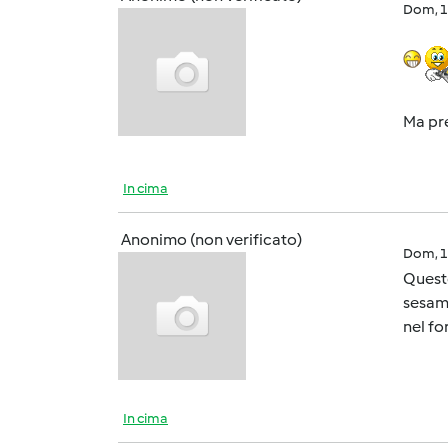
Dom, 1
Ma pre
In cima
Anonimo (non verificato)
Dom, 1
Queste
sesamo
nel fo
In cima