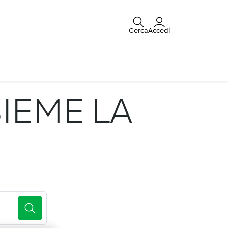
Cerca
Accedi
IEME LA
E