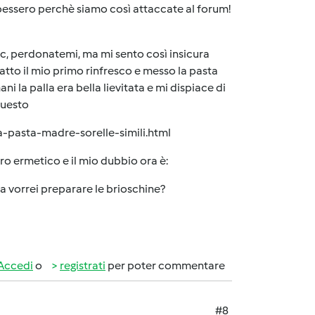
 sapessero perchè siamo così attaccate al forum!
pic, perdonatemi, ma mi sento così insicura
atto il mio primo rinfresco e messo la pasta
 la palla era bella lievitata e mi dispiace di
questo
a-pasta-madre-sorelle-simili.html
etro ermetico e il mio dubbio ora è:
orrei preparare le brioschine?
Accedi
o
registrati
per poter commentare
#8