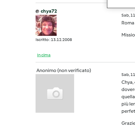
chya72
Sab, 1
Roma è
Missio
Iscritto : 13.12.2008
In cima
Anonimo (non verificato)
Sab, 1
Chya, 
dovere
quella
più le
perfet
Grazie