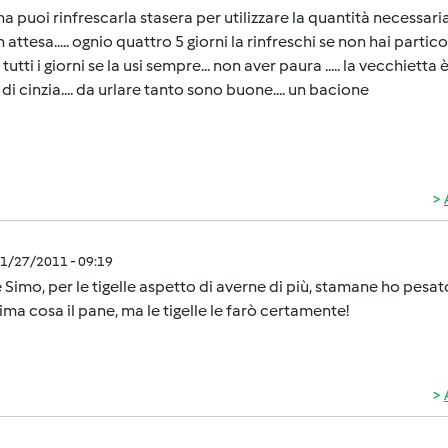
a puoi rinfrescarla stasera per utilizzare la quantità necessaria 
in attesa..... ognio quattro 5 giorni la rinfreschi se non hai partic
tutti i giorni se la usi sempre... non aver paura ..... la vecchietta
e di cinzia.... da urlare tanto sono buone.... un bacione
1/27/2011 - 09:19
 Simo, per le tigelle aspetto di averne di più, stamane ho pesat
ima cosa il pane, ma le tigelle le farò certamente!