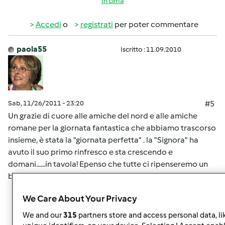
In cima
Accedi
o
registrati
per poter commentare
paola55
Iscritto : 11.09.2010
Sab, 11/26/2011 - 23:20
#5
Un grazie di cuore alle amiche del nord e alle amiche
romane per la giornata fantastica che abbiamo trascorso
insieme, è stata la "giornata perfetta" . la "Signora" ha
avuto il suo primo rinfresco e sta crescendo e
domani......in tavola! Epenso che tutte ci ripenseremo un
bel pò
We Care About Your Privacy
In cima
We and our
315
partners store and access personal data, li