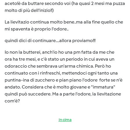
aceto!è da buttare secondo voi (ha quasi 2 mesi ma puzza
molto di più dell'inizio!!)
La lievitazio continua molto bene..ma alla fine quello che
mi spaventa è proprio l'odore..
quindi dici di continuare....allora proviamo!!!
Io non la butterei, anch'io ho una pm fatta da me che
ora ha tre mesi, e c'è stato un periodo in cui aveva un
odoraccio che sembrava un'arma chimica. Però ho
continuato con i rinfreschi, mettendoci ogni tanto una
puntina-ina di zucchero e pian piano l'odore forte se n'è
andato. Considera che è molto giovane e "immatura"
quindi può succedere. Ma a parte l'odore, la lievitazione
com'è?
In cima