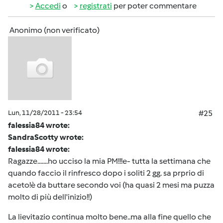
Accedi
o
registrati
per poter commentare
Anonimo (non verificato)
Lun, 11/28/2011 - 23:54
#25
falessia84 wrote:
SandraScotty wrote:
falessia84 wrote:
Ragazze.......ho ucciso la mia PM!!!e- tutta la settimana che
quando faccio il rinfresco dopo i soliti 2 gg. sa prprio di
aceto!è da buttare secondo voi (ha quasi 2 mesi ma puzza
molto di più dell'inizio!!)
La lievitazio continua molto bene..ma alla fine quello che