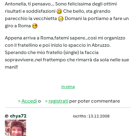
Antonella, ti pensavo.... Sono felicissima degli ottimi
risultati e soddisfazioni
Che bello, sta girando
parecchio la vecchietta
Domani la portiamo a fare un
giro a Roma
Appena arriva a Roma,fatemi sapere...così mi organizzo
con il fratellino e poi inizio lo spaccio in Abruzzo.
Sperando che mio fratello (single) la faccia
sopravvivere..nel frattempo che rimarrà da sola nelle sue
mani!!
In cima
Accedi
o
registrati
per poter commentare
chya72
Iscritto : 13.12.2008