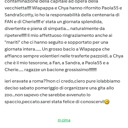
contaminazione della capitale ad opera della
vecchietta!!!!! Wlapappa e Chya hanno rifornito Paola55 e
SandraScotty, io ho la responsabilità della centenaria di
FAN e di Cherie!!!!! e' stata un giornata splendida,
divertente e piena di simpatia.... naturalmente da
ripetere!!!!!! Il mio affettuoso ringraziamento anche ai
"mariti" che ci hanno seguito e sopportato per una
giornata intera....... Un grosso bacio a Wlapappa che
affianco sempre volentieri nelle trasferte pazzoidi, a Chya
che è il mio tesorone, a Fan, a Sandra, a Paola55 e a
Cherie...... ragazze un bacione grossissimo!!!!!!!!!
ieri eravate a roma??non ci credo,cìero pure io!abbiamo
deciso sabato pomeriggio di organizzare una gita allo
zoo...non sapevo che sarebbe avvenuto lo
spaccio,peccato.sarei stata felice di conoscervi!
In cima