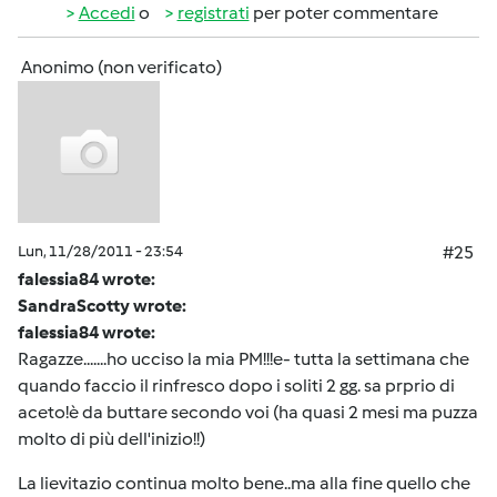
Accedi
o
registrati
per poter commentare
Anonimo (non verificato)
Lun, 11/28/2011 - 23:54
#25
falessia84 wrote:
SandraScotty wrote:
falessia84 wrote:
Ragazze.......ho ucciso la mia PM!!!e- tutta la settimana che
quando faccio il rinfresco dopo i soliti 2 gg. sa prprio di
aceto!è da buttare secondo voi (ha quasi 2 mesi ma puzza
molto di più dell'inizio!!)
La lievitazio continua molto bene..ma alla fine quello che