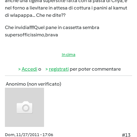
anche una tigella superstite fatta con la pasta di Chya, e
nel forno a lievitare in attesa di cottura i panini al kamut
di wlapappa... Che ne dite??
Che invidia!!!!!Quel pane in cassetta sembra
supersofficissimo,brava
In cima
Accedi
o
registrati
per poter commentare
Anonimo (non verificato)
Dom, 11/27/2011 - 17:06
#13