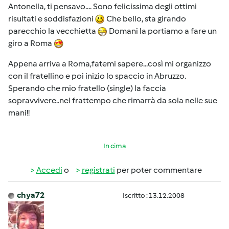
Antonella, ti pensavo.... Sono felicissima degli ottimi
risultati e soddisfazioni
Che bello, sta girando
parecchio la vecchietta
Domani la portiamo a fare un
giro a Roma
Appena arriva a Roma,fatemi sapere...così mi organizzo
con il fratellino e poi inizio lo spaccio in Abruzzo.
Sperando che mio fratello (single) la faccia
sopravvivere..nel frattempo che rimarrà da sola nelle sue
mani!!
In cima
Accedi
o
registrati
per poter commentare
chya72
Iscritto : 13.12.2008