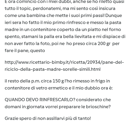
E ora comincio con i miei dubbi, anche se ho riletto quasi
tutto il topic, perdonatemi, ma mi sento così insicura
come una bambina che mette i suoi primi passi! Dunque
ieri sera ho fatto il mio primo rinfresco e messo la pasta
madre in un contenitore coperto da un piatto nel forno
spento, stamani la palla era bella lievitata e mi dispiace di
non aver fatto la foto, poi ne ho preso circa 200 gr per
fare il pane, questo
http://www.ricettario-bimby.it/ricetta/20934/pane-del-
riciclo-della-pasta-madre-sorelle-simili.html
il resto della p.m. circa 150 g l'ho rimesso in frigo in
contenitore di vetro ermetico e il mio dubbio ora è:
QUANDO DEVO RINFRESCARLO? considerato che
domani in giornata vorrei preparare le brioschine?
Grazie spero di non assillarvi più di tanto!