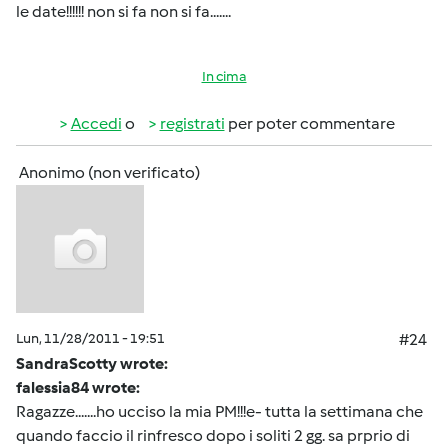
le date!!!!!! non si fa non si fa.......
In cima
Accedi
o
registrati
per poter commentare
Anonimo (non verificato)
Lun, 11/28/2011 - 19:51
#24
SandraScotty wrote:
falessia84 wrote:
Ragazze.......ho ucciso la mia PM!!!e- tutta la settimana che
quando faccio il rinfresco dopo i soliti 2 gg. sa prprio di