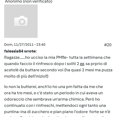
Anonimo (non verificato)
Dom, 11/27/2011 - 23:40
#20
falessia84 wrote:
Ragazze.......ho ucciso la mia PM!!!e- tutta la settimana che
quando faccio il rinfresco dopo i soliti 2 gg. sa prprio di
aceto!è da buttare secondo voi (ha quasi 2 mesi ma puzza
molto di più dell'inizio!!)
Io non la butterei, anch'io ho una pm fatta da me che
ora ha tre mesi, e c'è stato un periodo in cui aveva un
odoraccio che sembrava un'arma chimica. Però ho
continuato con i rinfreschi, mettendoci ogni tanto una
puntina-ina di zucchero e pian piano l'odore forte se n'è