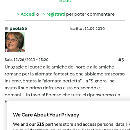
In cima
Accedi
o
registrati
per poter commentare
paola55
Iscritto : 11.09.2010
Sab, 11/26/2011 - 23:20
#5
Un grazie di cuore alle amiche del nord e alle amiche
romane per la giornata fantastica che abbiamo trascorso
insieme, è stata la "giornata perfetta" . la "Signora" ha
avuto il suo primo rinfresco e sta crescendo e
domani......in tavola! Epenso che tutte ci ripenseremo un
bel pò
We Care About Your Privacy
In cima
We and our
315
partners store and access personal data, li