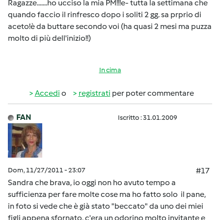
Ragazze.......ho ucciso la mia PM!!!e- tutta la settimana che
quando faccio il rinfresco dopo i soliti 2 gg. sa prprio di
aceto!è da buttare secondo voi (ha quasi 2 mesi ma puzza
molto di più dell'inizio!!)
In cima
Accedi
o
registrati
per poter commentare
FAN
Iscritto : 31.01.2009
Dom, 11/27/2011 - 23:07
#17
Sandra che brava, io oggi non ho avuto tempo a
sufficienza per fare molte cose ma ho fatto solo il pane,
in foto si vede che è già stato "beccato" da uno dei miei
figli appena sfornato, c'era un odorino molto invitante e