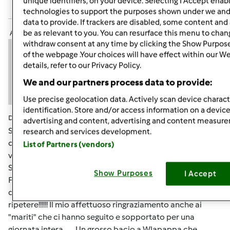
unique identifiers, on your device. Selecting I Accept enab
Accedi
o
registrati
per poter commentare
technologies to support the purposes shown under we and
data to provide. If trackers are disabled, some content an
Anonimo (non verificato)
be as relevant to you. You can resurface this menu to chan
withdraw consent at any time by clicking the Show Purpos
of the webpage .Your choices will have effect within our W
details, refer to our Privacy Policy.
We and our partners process data to provide:
Use precise geolocation data. Actively scan device characte
identification. Store and/or access information on a device
Dom, 11/27/2011 - 08:58
#6
advertising and content, advertising and content measur
Sono onorata e felice di aver contribuito alla
research and services development.
contaminazione della capitale ad opera della
List of Partners (vendors)
vecchietta!!!!! Wlapappa e Chya hanno rifornito Paola55 e
SandraScotty, io ho la responsabilità della centenaria di
Show Purposes
I Accept
FAN e di Cherie!!!!! e' stata un giornata splendida,
divertente e piena di simpatia.... naturalmente da
ripetere!!!!!! Il mio affettuoso ringraziamento anche ai
"mariti" che ci hanno seguito e sopportato per una
giornata intera....... Un grosso bacio a Wlapappa che