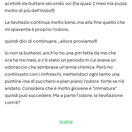
aceto!è da buttare secondo voi (ha quasi 2 mesi ma puzza
molto di più dell'inizio!!)
La lievitazio continua molto bene..ma alla fine quello che
mi spaventa è proprio l'odore..
quindi dici di continuare....allora proviamo!!!
Io non la butterei, anch'io ho una pm fatta da me che
ora ha tre mesi, e c'è stato un periodo in cui aveva un
odoraccio che sembrava un'arma chimica. Però ho
continuato con i rinfreschi, mettendoci ogni tanto una
puntina-ina di zucchero e pian piano l'odore forte se n'è
andato. Considera che è molto giovane e "immatura"
quindi può succedere. Ma a parte l'odore, la lievitazione
com'è?
In cima