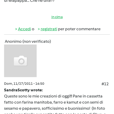
di wlapappa... Che ne dite??
In cima
Accedi
o
registrati
per poter commentare
Anonimo (non verificato)
Dom, 11/27/2011 - 16:50
#12
SandraScotty wrote:
Queste sono le mie creazioni di oggi!!! Pane in cassetta
fatto con farina manitoba, farro e kamut e con semi di
sesamo e papavero, sofficissimo e buonissimo! (In foto