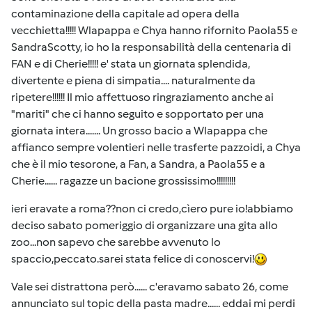
contaminazione della capitale ad opera della
vecchietta!!!!! Wlapappa e Chya hanno rifornito Paola55 e
SandraScotty, io ho la responsabilità della centenaria di
FAN e di Cherie!!!!! e' stata un giornata splendida,
divertente e piena di simpatia.... naturalmente da
ripetere!!!!!! Il mio affettuoso ringraziamento anche ai
"mariti" che ci hanno seguito e sopportato per una
giornata intera....... Un grosso bacio a Wlapappa che
affianco sempre volentieri nelle trasferte pazzoidi, a Chya
che è il mio tesorone, a Fan, a Sandra, a Paola55 e a
Cherie...... ragazze un bacione grossissimo!!!!!!!!!
ieri eravate a roma??non ci credo,cìero pure io!abbiamo
deciso sabato pomeriggio di organizzare una gita allo
zoo...non sapevo che sarebbe avvenuto lo
spaccio,peccato.sarei stata felice di conoscervi!
Vale sei distrattona però...... c'eravamo sabato 26, come
annunciato sul topic della pasta madre...... eddai mi perdi