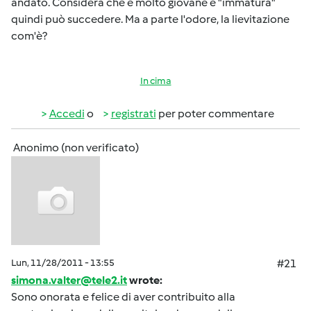
andato. Considera che è molto giovane e "immatura"
quindi può succedere. Ma a parte l'odore, la lievitazione
com'è?
In cima
Accedi
o
registrati
per poter commentare
Anonimo (non verificato)
Lun, 11/28/2011 - 13:55
#21
simona.valter@tele2.it
wrote:
Sono onorata e felice di aver contribuito alla