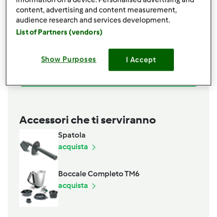
30
grammi
sale
content, advertising and content measurement,
per colorare
audience research and services development.
List of Partners (vendors)
150
grammi
spinaci cotti e strizzati
1
cucchiaino raso
colmo di curcuma
2
cucchiai
concentrato di pomodoro
Show Purposes
I Accept
Aggiungi alla lista della spesa
Accessori che ti serviranno
Spatola
acquista
Boccale Completo TM6
acquista