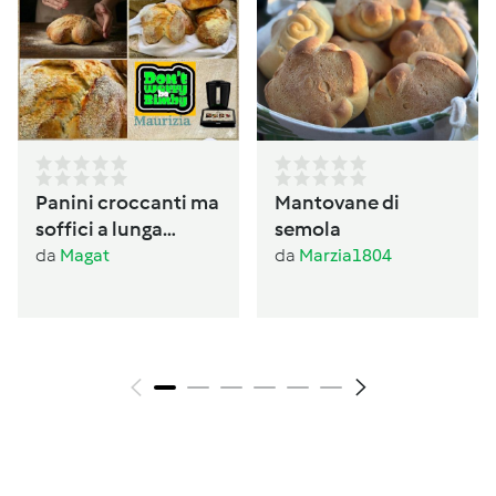
Panini croccanti ma
Mantovane di
soffici a lunga
semola
lievitazione
da
Magat
da
Marzia1804