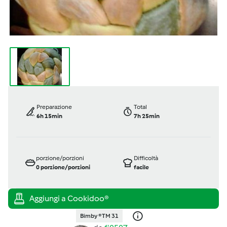
Preparazione
Total
6h 15min
7h 25min
porzione/porzioni
Difficoltà
0
porzione/porzioni
facile
Bimby ® TM 31