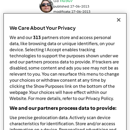
da
fi0507
published: 27-06-2013
modificata: 27-06-2013
Aggiungi alle mie raccolte
We Care About Your Privacy
condividi la ricetta
We and our
313
partners store and access personal
data, like browsing data or unique identifiers, on your
device. Selecting I Accept enables tracking
technologies to support the purposes shown under we
and our partners process data to provide. If trackers are
disabled, some content and ads you see may not be as
relevant to you. You can resurface this menu to change
Ingredienti
your choices or withdraw consent at any time by
clicking the Show Purposes link on the bottom of the
Impasto base
webpage .Your choices will have effect within our
300
grammi
lievito madre
Website. For more details, refer to our Privacy Policy.
600
grammi
acqua
We and our partners process data to provide:
1200
grammi
farina di manitoba
Use precise geolocation data. Actively scan device
1,5
cucchiaino
miele millefiori
characteristics for identification. Store and/or access
60
grammi
olio evo qb
information on a device. Personalised advertising and