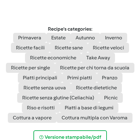
Recipe's categories:
Primavera
Estate
Autunno
Inverno
Ricette facili
Ricette sane
Ricette veloci
Ricette economiche
Take Away
Ricette per single
Ricette per chi torna da scuola
Piatti principali
Primi piatti
Pranzo
Ricette senza uova
Ricette dietetiche
Ricette senza glutine (Celiachia)
Picnic
Riso e risotti
Piatti a base di legumi
Cottura a vapore
Cottura multipla con Varoma
Versione stampabile/pdf