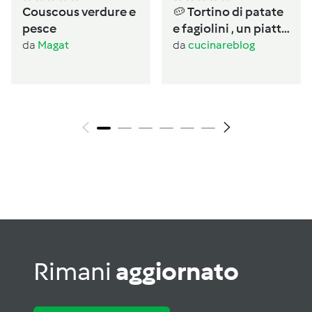
Couscous verdure e
🥔 Tortino di patate
pesce
e fagiolini , un piatto
completo salvacena
da
Magat
da
cucinareblog
Rimani
aggiornato