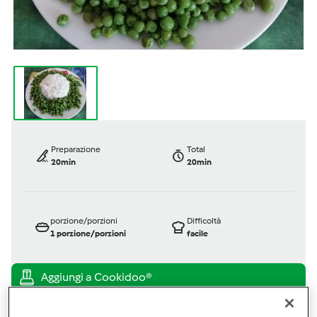
Preparazione
Total
20min
20min
porzione/porzioni
Difficoltà
1
porzione/porzioni
facile
Bimby ® TM 5