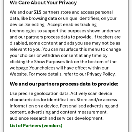
da
Azzu2502
We Care About Your Privacy
published: 15-03-2019
We and our
315
partners store and access personal
Aggiungi alle mie raccolte
data, like browsing data or unique identifiers, on your
device. Selecting I Accept enables tracking
condividi la ricetta
technologies to support the purposes shown under we
and our partners process data to provide. If trackers are
Crea variante
disabled, some content and ads you see may not be as
relevant to you. You can resurface this menu to change
your choices or withdraw consent at any time by
clicking the Show Purposes link on the bottom of the
webpage .Your choices will have effect within our
Website. For more details, refer to our Privacy Policy.
Ingredienti
We and our partners process data to provide:
Use precise geolocation data. Actively scan device
Riso ricotta e piselli per una persona
characteristics for identification. Store and/or access
15
grammi
cipolla
information on a device. Personalised advertising and
1
pizzico
pepe nero
content, advertising and content measurement,
1
cucchiaino
sale fino,
Raso
audience research and services development.
340
grammi
acqua
List of Partners (vendors)