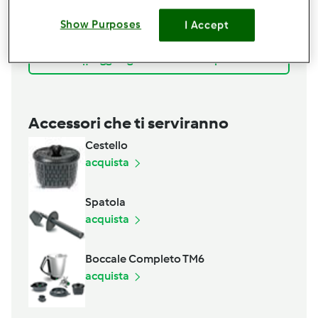
100
grammi
riso Ribe
200
grammi
piselli spezzati,
Finissimi
Show Purposes
I Accept
60
grammi
ricotta fresca
Aggiungi alla lista della spesa
Accessori che ti serviranno
Cestello
acquista
Spatola
acquista
Boccale Completo TM6
acquista