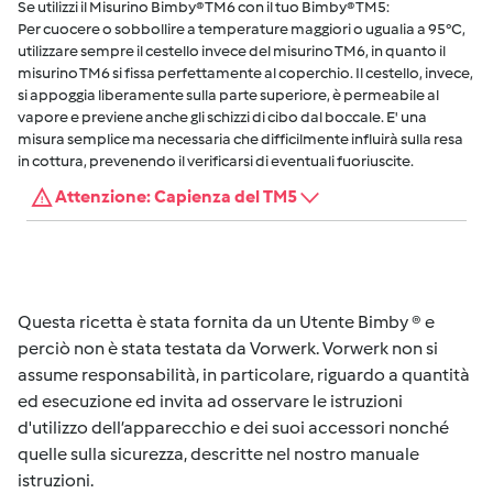
Se utilizzi il Misurino Bimby® TM6 con il tuo Bimby® TM5:
Per cuocere o sobbollire a temperature maggiori o ugualia a 95°C,
utilizzare sempre il cestello invece del misurino TM6, in quanto il
misurino TM6 si fissa perfettamente al coperchio. Il cestello, invece,
si appoggia liberamente sulla parte superiore, è permeabile al
vapore e previene anche gli schizzi di cibo dal boccale. E' una
misura semplice ma necessaria che difficilmente influirà sulla resa
in cottura, prevenendo il verificarsi di eventuali fuoriuscite.
Attenzione: Capienza del TM5
Questa ricetta è stata fornita da un Utente Bimby ® e
perciò non è stata testata da Vorwerk. Vorwerk non si
assume responsabilità, in particolare, riguardo a quantità
ed esecuzione ed invita ad osservare le istruzioni
d'utilizzo dell’apparecchio e dei suoi accessori nonché
quelle sulla sicurezza, descritte nel nostro manuale
istruzioni.