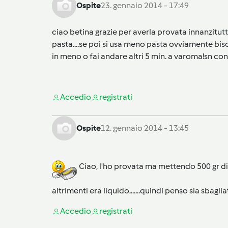
Ospite
23. gennaio 2014 - 17:49
ciao betina grazie per averla provata innanzitut
pasta....se poi si usa meno pasta ovviamente bi
in meno o fai andare altri 5 min. a varoma!sn cont
Accedi
o
registrati
Ospite
12. gennaio 2014 - 13:45
Ciao, l'ho provata ma mettendo 500 gr di
altrimenti era liquido.......quindi penso sia sbagl
Accedi
o
registrati