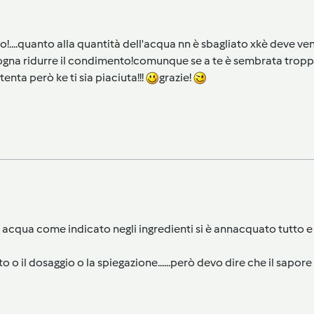
to!....quanto alla quantità dell'acqua nn è sbagliato xkè deve v
sogna ridurre il condimento!comunque se a te è sembrata troppo
enta però ke ti sia piaciuta!!!
grazie!
 acqua come indicato negli ingredienti si è annacquato tutto e
iato o il dosaggio o la spiegazione......però devo dire che il sap