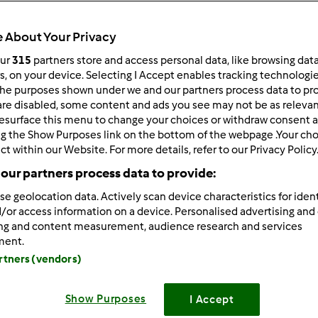
Total
30min
 About Your Privacy
our
315
partners store and access personal data, like browsing dat
rs, on your device. Selecting I Accept enables tracking technologi
he purposes shown under we and our partners process data to prov
porzione/porzioni
4
persona/persone
are disabled, some content and ads you see may not be as relevan
esurface this menu to change your choices or withdraw consent a
ng the Show Purposes link on the bottom of the webpage .Your choi
ct within our Website. For more details, refer to our Privacy Policy
Difficoltà
our partners process data to provide:
facile
se geolocation data. Actively scan device characteristics for ident
/or access information on a device. Personalised advertising and
ing and content measurement, audience research and services
ment.
artners (vendors)
Show Purposes
I Accept