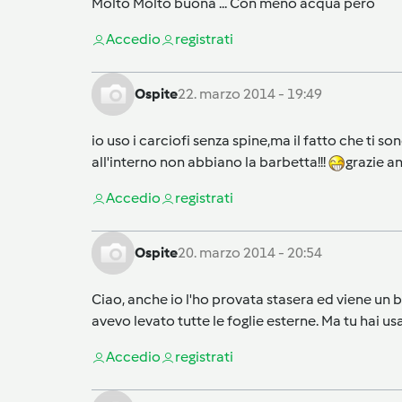
Molto Molto buona ... Con meno acqua però
Accedi
o
registrati
Ospite
22. marzo 2014 - 19:49
io uso i carciofi senza spine,ma il fatto che ti s
all'interno non abbiano la barbetta!!!
grazie a
Accedi
o
registrati
Ospite
20. marzo 2014 - 20:54
Ciao, anche io l'ho provata stasera ed viene un
avevo levato tutte le foglie esterne. Ma tu hai us
Accedi
o
registrati