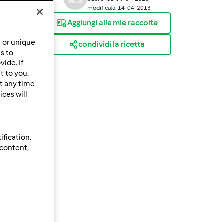
modificata: 14-04-2013
Aggiungi alle mie raccolte
a or unique
condividi la ricetta
es to
ide. If
t to you.
t any time
ces will
.
ification.
 content,