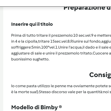
Preparazione de
Inserire qui il titolo
Prima di tutto tritare il prezzemolo:10 sec.vel.9 e metter
in 4 e la cipolla,tritare 15sec.vel.8.Riunire sul fondo,aggiu
soffriggere:5min.100°vel.1.Unire l'acqua,il dado e il sale
aggiustare di sale e unire il prezzemolo tritato.Cuocere 
buonissimo sughetto.
Consig
Io come pasta utilizzo le penne ma ovviamente potete sc
è la morte sua!).Stesso discorso vale per la quantità:noi
Modello di Bimby ®