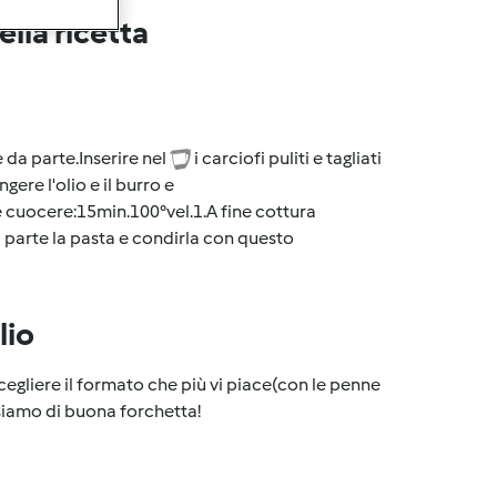
lla ricetta
e da parte.Inserire nel
i carciofi puliti e tagliati
ngere l'olio e il burro e
 e cuocere:15min.100°vel.1.A fine cottura
a parte la pasta e condirla con questo
lio
egliere il formato che più vi piace(con le penne
 siamo di buona forchetta!