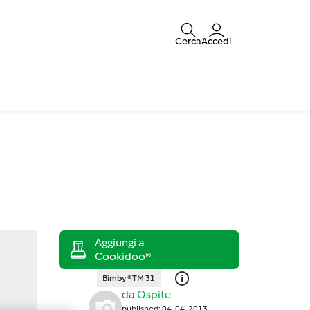
Cerca
Accedi
Bimby ® TM 31
da
Ospite
published: 04-04-2013