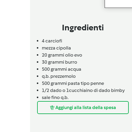
Ingredienti
4
carciofi
mezza cipolla
20
grammi
olio evo
30
grammi
burro
500
grammi
acqua
q.b.
prezzemolo
500
grammi
pasta tipo penne
1/2 dado o 1cucchiaino di dado bimby
sale fino q.b.
Aggiungi alla lista della spesa