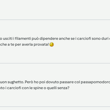
ono usciti i filamenti può dipendere anche se i carciofi sono dur
nche a te per averla provata!
 buon sughetto. Però ho poi dovuto passare col passapomodoro i
ato i carciofi con le spine o quelli senza?