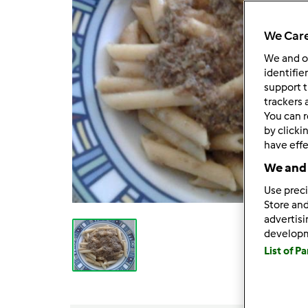
We Care
We and 
identifie
support t
trackers 
You can r
by clicki
have effe
We and 
Use preci
Store and
advertis
develop
List of P