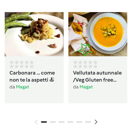
Carbonara … come
Vellutata autunnale
non te la aspetti 🍝
/Veg Gluten free
Lactos free
da
Magat
da
Magat