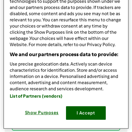
technologies to support the purposes shown under we
Aggiungi alle mie raccolte
and our partners process data to provide. If trackers are
disabled, some content and ads you see may not be as
condividi la ricetta
relevant to you. You can resurface this menu to change
your choices or withdraw consent at any time by
clicking the Show Purposes link on the bottom of the
webpage .Your choices will have effect within our
Website. For more details, refer to our Privacy Policy.
We and our partners process data to provide:
Ingredienti
Use precise geolocation data. Actively scan device
characteristics for identification. Store and/or access
200
g
di zucca
information on a device. Personalised advertising and
1
zucchina,
media
content, advertising and content measurement,
200 gr di pomodorini
audience research and services development.
60 gr di olio
List of Partners (vendors)
origano
sale
Show Purposes
I Accept
200
g
di pasta,
di kamut
Aggiungi alla lista della spesa