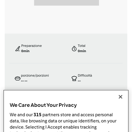
Preparazione
Total
0min
0min
porzione/porzioni
Difficoltà
--
--
--
We Care About Your Privacy
Bimby ® TM 31
We and our
315
partners store and access personal
da
Ospite
data, like browsing data or unique identifiers, on your
published: 17-10-2011
device. Selecting I Accept enables tracking
modificata: 11-12-2012