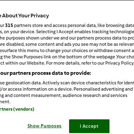
Total
0min
 About Your Privacy
our
315
partners store and access personal data, like browsing dat
rs, on your device. Selecting I Accept enables tracking technologi
he purposes shown under we and our partners process data to prov
porzione/porzioni
3
persona/persone
are disabled, some content and ads you see may not be as relevan
esurface this menu to change your choices or withdraw consent a
ng the Show Purposes link on the bottom of the webpage .Your choi
ct within our Website. For more details, refer to our Privacy Policy
Difficoltà
our partners process data to provide:
--
se geolocation data. Actively scan device characteristics for ident
/or access information on a device. Personalised advertising and
ing and content measurement, audience research and services
ment.
artners (vendors)
Show Purposes
I Accept