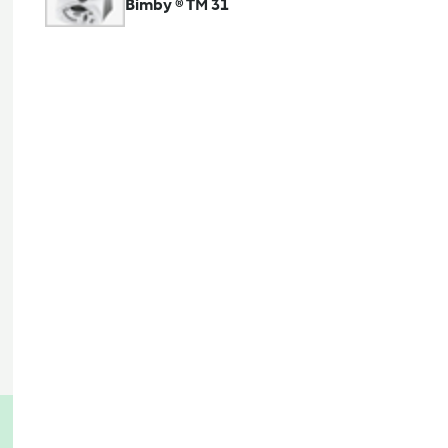
Bimby ® TM 31