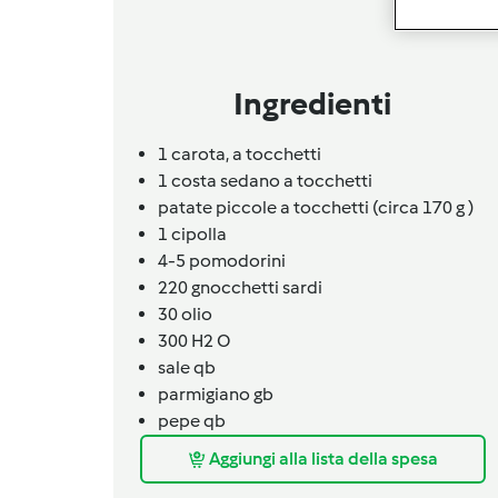
Ingredienti
1
carota,
a tocchetti
1 costa sedano a tocchetti
patate piccole a tocchetti (circa 170 g )
1
cipolla
4-5
pomodorini
220
gnocchetti sardi
30
olio
300 H2 O
sale qb
parmigiano gb
pepe qb
Aggiungi alla lista della spesa