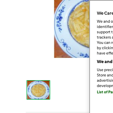
We Care
We and 
identifie
support t
trackers 
You can r
by clicki
have effe
We and 
Use preci
Store and
advertis
develop
List of P