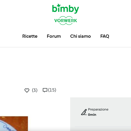
Ricette
Forum
Chi siamo
FAQ
(15)
(3)
Preparazione
0min