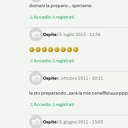
domani la preparo ... speriamo
Accedi
o
registrati
Ospite
15. luglio 2013 - 11:36
Accedi
o
registrati
Ospite
6. ottobre 2011 - 20:21
la sto preparando...sarà la mia cena!!!!!sluuu
Accedi
o
registrati
Ospite
15. giugno 2011 - 15:03