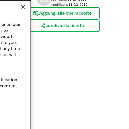
modificata: 11-12-2012
Aggiungi alle mie raccolte
a or unique
condividi la ricetta
es to
ide. If
t to you.
t any time
ces will
.
ification.
 content,