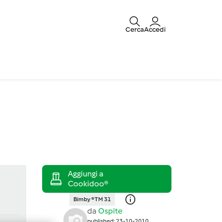
Cerca
Accedi
Bimby ® TM 31
da
Ospite
published: 23-10-2010