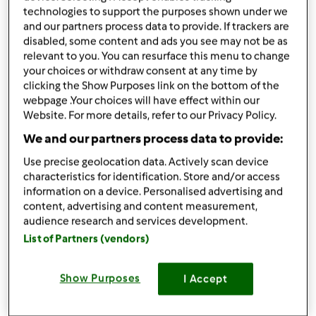
Aggiungi alle mie raccolte
technologies to support the purposes shown under we
and our partners process data to provide. If trackers are
condividi la ricetta
disabled, some content and ads you see may not be as
relevant to you. You can resurface this menu to change
Crea variante
your choices or withdraw consent at any time by
clicking the Show Purposes link on the bottom of the
webpage .Your choices will have effect within our
Website. For more details, refer to our Privacy Policy.
We and our partners process data to provide:
Use precise geolocation data. Actively scan device
Ingredienti
characteristics for identification. Store and/or access
information on a device. Personalised advertising and
1/2 scalogno
content, advertising and content measurement,
1
spicchio
Aglio senza anima
audience research and services development.
60
grammi
olio extravergine d'oliva
List of Partners (vendors)
200
grammi
cimette di broccolo lavate
100
grammi
di salame a listarelle
Show Purposes
I Accept
690
grammi
acqua
1
dado vegetale