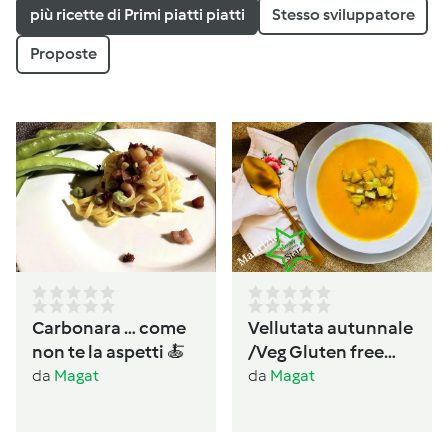
più ricette di Primi piatti piatti
Stesso sviluppatore
Proposte
Carbonara … come
Vellutata autunnale
non te la aspetti 🍝
/Veg Gluten free
Lactos free
da
Magat
da
Magat