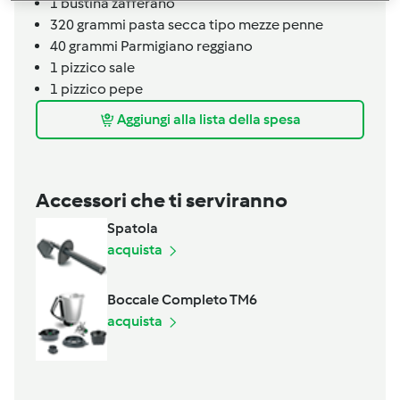
1
bustina
zafferano
320
grammi
pasta secca tipo mezze penne
40
grammi
Parmigiano reggiano
1
pizzico
sale
1
pizzico
pepe
Aggiungi alla lista della spesa
Accessori che ti serviranno
Spatola
acquista
Boccale Completo TM6
acquista