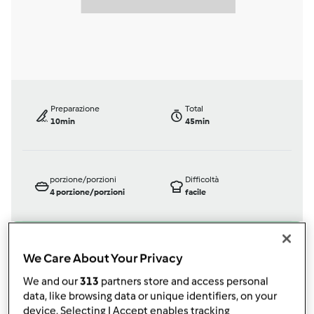
Preparazione
Total
10min
45min
porzione/porzioni
Difficoltà
4
porzione/porzioni
facile
We Care About Your Privacy
Bimby ® TM 31
da
Ospite
We and our
313
partners store and access personal
published: 01-03-2016
data, like browsing data or unique identifiers, on your
modificata: 01-03-2016
device. Selecting I Accept enables tracking