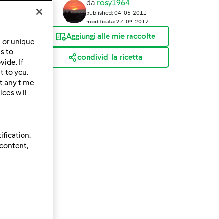
da
rosy1964
published: 04-05-2011
modificata: 27-09-2017
Aggiungi alle mie raccolte
a or unique
es to
condividi la ricetta
ide. If
t to you.
t any time
ces will
.
ification.
 content,