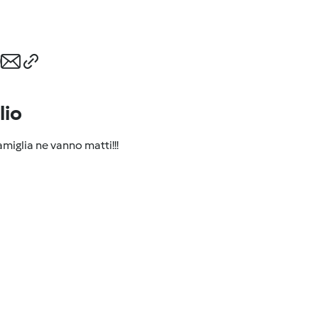
lio
famiglia ne vanno matti!!!