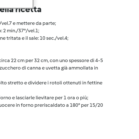
lla ricetta
./vel.7 e mettere da parte;
o: 2 min./37°/vel.1;
e tritata e il sale: 10 sec./vel.4;
di circa 22 cm per 32 cm, con uno spessore di 4-5
i zucchero di canna e uvetta già ammollata in
o stretto e dividere i rotoli ottenuti in fettine
orno e lasciarle lievitare per 1 ora o più;
 cuocere in forno preriscaldato a 180° per 15/20