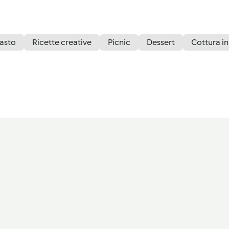
asto
Ricette creative
Picnic
Dessert
Cottura in