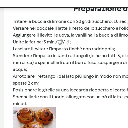
Preparazione de
Tritare la buccia di limone con 20 gr. di zucchero: 10 sec
Versare nel boccale il latte, il resto dello zucchero e l'oli
Aggiungere il lievito, le uova, la vanillina, la buccia di limon
Unire la farina: 3 min./
/
;
Lasciare lievitare l'impasto finchè non raddoppia;
Stendere l'impasto in tanti rettangoli (io ne ho fatti 3, 
mm circa) e spennellarli con il burro fuso, cospargere d
acqua;
Arrotolare i rettangoli dal lato più lungo in modo non molt
spesse 2 cm;
Posizionare le girelle su una leccarda ricoperta di carta f
Spennellarle con il tuorlo, allungato con un pò di latte,
minuti.