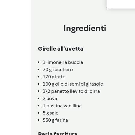
Ingredienti
Girelle all'uvetta
1
limone,
la buccia
70
g
zucchero
170
g
latte
100
g
olio di semi di girasole
1\2 panetto
lievito di birra
2
uova
1
bustina
vanillina
5
g
sale
550
g
farina
Per la farcitura