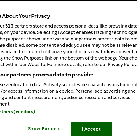
Total
30min
 About Your Privacy
our
313
partners store and access personal data, like browsing dat
rs, on your device. Selecting I Accept enables tracking technologi
he purposes shown under we and our partners process data to prov
porzione/porzioni
20
pezzo/pezzi
are disabled, some content and ads you see may not be as relevan
esurface this menu to change your choices or withdraw consent a
ng the Show Purposes link on the bottom of the webpage .Your choi
ct within our Website. For more details, refer to our Privacy Policy
Difficoltà
our partners process data to provide:
medio
se geolocation data. Actively scan device characteristics for ident
/or access information on a device. Personalised advertising and
ing and content measurement, audience research and services
ment.
artners (vendors)
Show Purposes
I Accept