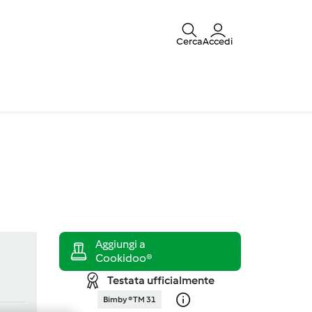
Cerca
Accedi
Testata ufficialmente
Bimby ® TM 31