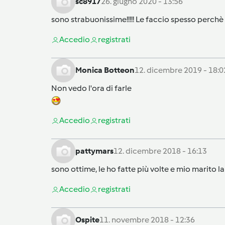
sc8917
26. giugno 2020 - 13:56
sono strabuonissime!!!!! Le faccio spesso perchè
Accedi
o
registrati
Monica Botteon
12. dicembre 2019 - 18:0
Non vedo l'ora di farle
Accedi
o
registrati
pattymars
12. dicembre 2018 - 16:13
sono ottime, le ho fatte più volte e mio marito la
Accedi
o
registrati
Ospite
11. novembre 2018 - 12:36