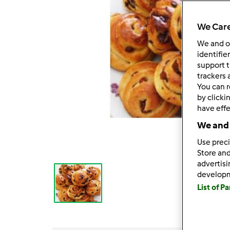
We Care
We and 
identifie
support t
trackers 
You can r
by clicki
have effe
We and 
Use preci
Store and
advertis
develop
List of P