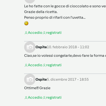
Le ho fatte con le gocce di cioccolato e sono v
Grazie della ricetta.
Penso proprio di rifarli con l'uvetta...
Accedi
o
registrati
Ospite
10. febbraio 2018 - 11:02
Ciao,se io volessi congelarle,devo fare la forma di 
Accedi
o
registrati
Ospite
5. dicembre 2017 - 18:55
Ottime!!! Grazie
Accedi
o
registrati