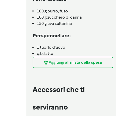
100
g
burro,
fuso
100
g
zucchero di canna
150
g
uva sultanina
Per spennellare:
1
tuorlo d'uovo
q.b.
latte
Aggiungi alla lista della spesa
Accessori che ti
serviranno