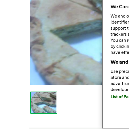
We Care
We and 
identifie
support t
trackers 
You can r
by clicki
have effe
We and 
Use preci
Store and
advertis
develop
List of P