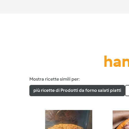
han
Mostra ricette simili per:
più ricette di Prodotti da forno salati piatti