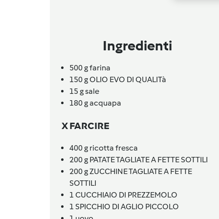
Ingredienti
500
g
farina
150
g
OLIO EVO DI QUALITà
15
g
sale
180
g
acquapa
X FARCIRE
400
g
ricotta fresca
200
g
PATATE TAGLIATE A FETTE SOTTILI
200
g
ZUCCHINE TAGLIATE A FETTE
SOTTILI
1
CUCCHIAIO DI PREZZEMOLO
1
SPICCHIO DI AGLIO PICCOLO
1
uovo