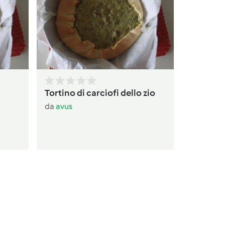
St
d
Tortino di carciofi dello zio
da
avus