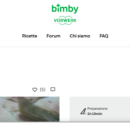
Ricette
Forum
Chi siamo
FAQ
(5)
Preparazione
1h 15min