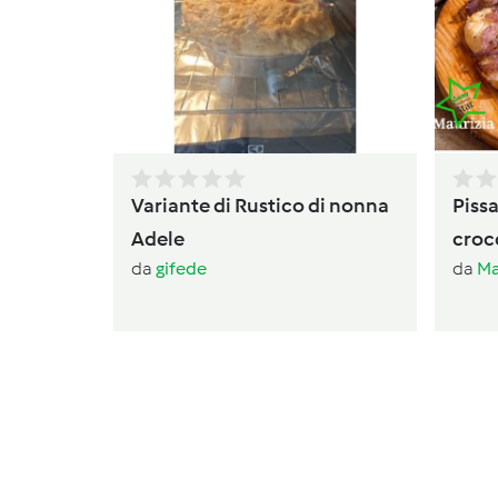
Variante di Rustico di nonna
Pissa
Adele
croc
da
gifede
da
Ma
cipol