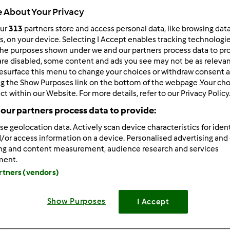
 About Your Privacy
Total
2h 5min
our
313
partners store and access personal data, like browsing dat
rs, on your device. Selecting I Accept enables tracking technologi
he purposes shown under we and our partners process data to prov
are disabled, some content and ads you see may not be as relevan
porzione/porzioni
esurface this menu to change your choices or withdraw consent a
10
persona/persone
ng the Show Purposes link on the bottom of the webpage .Your choi
ct within our Website. For more details, refer to our Privacy Policy
our partners process data to provide:
Difficoltà
se geolocation data. Actively scan device characteristics for ident
medio
/or access information on a device. Personalised advertising and
ing and content measurement, audience research and services
ment.
artners (vendors)
Show Purposes
I Accept