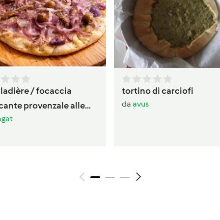
ladière / focaccia
tortino di carciofi
da
avus
cante provenzale alle
gat
le