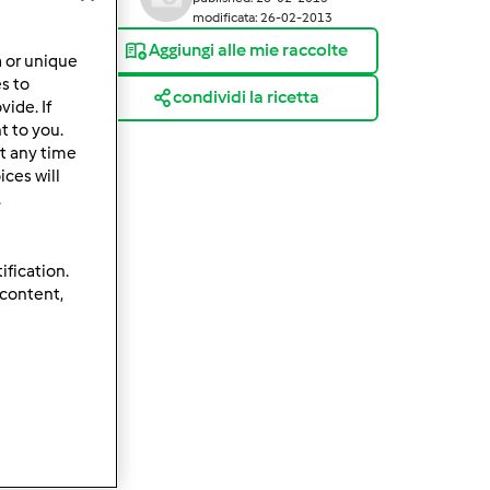
modificata: 26-02-2013
Aggiungi alle mie raccolte
a or unique
es to
condividi la ricetta
ide. If
t to you.
t any time
ces will
.
ification.
 content,