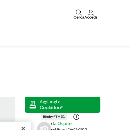
Cerca
Accedi
Bimby ® TM 31
da
Ospite
published: 26-02-2013