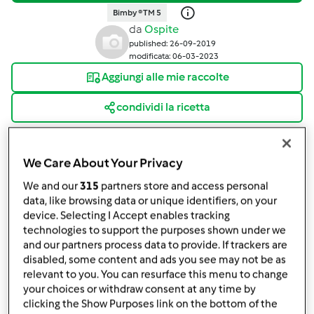
Bimby ® TM 5
da
Ospite
published: 26-09-2019
modificata: 06-03-2023
Aggiungi alle mie raccolte
condividi la ricetta
Crea variante
We Care About Your Privacy
We and our
315
partners store and access personal
data, like browsing data or unique identifiers, on your
device. Selecting I Accept enables tracking
Ingredienti
technologies to support the purposes shown under we
and our partners process data to provide. If trackers are
PER L'IMPASTO
disabled, some content and ads you see may not be as
relevant to you. You can resurface this menu to change
500
g
farina 0 per pizza
your choices or withdraw consent at any time by
250
g
acqua
clicking the Show Purposes link on the bottom of the