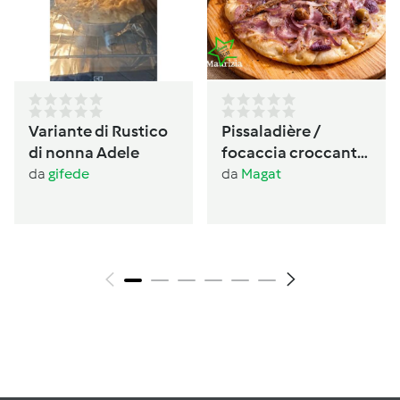
Variante di Rustico
Pissaladière /
di nonna Adele
focaccia croccante
provenzale alle
da
gifede
da
Magat
cipolle