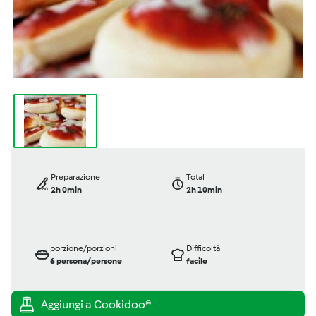
Preparazione
Total
2h 0min
2h 10min
porzione/porzioni
Difficoltà
6
persona/persone
facile