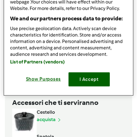
40
g
burro
webpage .Your choices will have effect within our
10
g
lievito di birra fresco
Website. For more details, refer to our Privacy Policy.
1
cucchiaino
zucchero
We and our partners process data to provide:
1
cucchiaio
olio
Use precise geolocation data. Actively scan device
1
cucchiaino
sale
characteristics for identification. Store and/or access
PER LA FARCITURA
information on a device. Personalised advertising and
content, advertising and content measurement,
q.b.
salsa di pomodoro
audience research and services development.
q.b.
origano
List of Partners (vendors)
250
g
mozzarella
Aggiungi alla lista della spesa
Show Purposes
I Accept
Accessori che ti serviranno
Cestello
acquista
Spatola