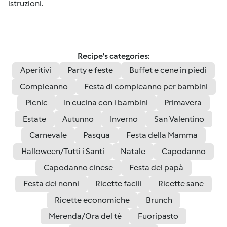
istruzioni.
Recipe's categories:
Aperitivi
Party e feste
Buffet e cene in piedi
Compleanno
Festa di compleanno per bambini
Picnic
In cucina con i bambini
Primavera
Estate
Autunno
Inverno
San Valentino
Carnevale
Pasqua
Festa della Mamma
Halloween/Tutti i Santi
Natale
Capodanno
Capodanno cinese
Festa del papà
Festa dei nonni
Ricette facili
Ricette sane
Ricette economiche
Brunch
Merenda/Ora del tè
Fuoripasto