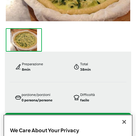
Preparazione
Total
8min
38min
porzione/porzioni
Difficoltà
0
persona/persone
facile
Bimby ® TM 31
We Care About Your Privacy