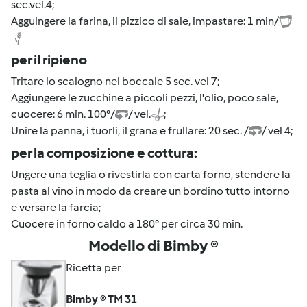
sec.vel.4;
Agguingere la farina, il pizzico di sale, impastare: 1 min/
per il ripieno
Tritare lo scalogno nel boccale 5 sec. vel 7;
Aggiungere le zucchine a piccoli pezzi, l'olio, poco sale,
cuocere: 6 min. 100°/
/ vel.
;
Unire la panna, i tuorli, il grana e frullare: 20 sec. /
/ vel 4;
per la composizione e cottura:
Ungere una teglia o rivestirla con carta forno, stendere la
pasta al vino in modo da creare un bordino tutto intorno
e versare la farcia;
Cuocere in forno caldo a 180° per circa 30 min.
Modello di Bimby ®
Ricetta per
Bimby ® TM 31