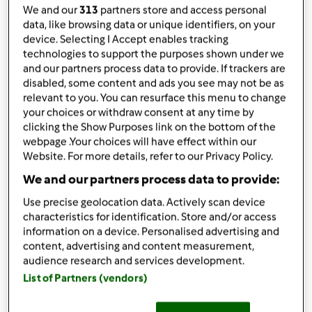
da
Ospite
We and our
313
partners store and access personal
published: 04-04-2014
data, like browsing data or unique identifiers, on your
modificata: 23-10-2017
device. Selecting I Accept enables tracking
Aggiungi alle mie raccolte
technologies to support the purposes shown under we
and our partners process data to provide. If trackers are
condividi la ricetta
disabled, some content and ads you see may not be as
relevant to you. You can resurface this menu to change
Crea variante
your choices or withdraw consent at any time by
clicking the Show Purposes link on the bottom of the
webpage .Your choices will have effect within our
Website. For more details, refer to our Privacy Policy.
We and our partners process data to provide:
Ingredienti
Use precise geolocation data. Actively scan device
characteristics for identification. Store and/or access
pasta al vino
information on a device. Personalised advertising and
content, advertising and content measurement,
100
grammi
vino bianco secco
audience research and services development.
80
grammi
olio extravergine di oliva
List of Partners (vendors)
300
grammi
farina tipo 00
1
pizzico
sale