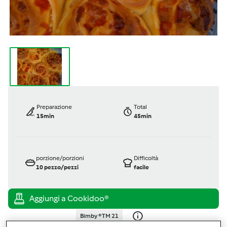
Preparazione
Total
15min
45min
porzione/porzioni
Difficoltà
10
pezzo/pezzi
facile
Bimby ® TM 21