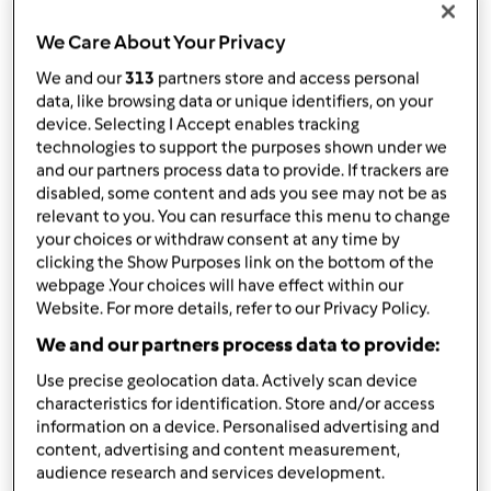
da
Ospite
published: 20-05-2013
We Care About Your Privacy
modificata: 20-05-2013
Aggiungi alle mie raccolte
We and our
313
partners store and access personal
data, like browsing data or unique identifiers, on your
condividi la ricetta
device. Selecting I Accept enables tracking
technologies to support the purposes shown under we
and our partners process data to provide. If trackers are
disabled, some content and ads you see may not be as
relevant to you. You can resurface this menu to change
your choices or withdraw consent at any time by
clicking the Show Purposes link on the bottom of the
webpage .Your choices will have effect within our
Ingredienti
Website. For more details, refer to our Privacy Policy.
ingredienti
We and our partners process data to provide:
200
grammi
farina di semola di grano duro
Use precise geolocation data. Actively scan device
150
grammi
farina00
characteristics for identification. Store and/or access
170
grammi
di latte tiepido
information on a device. Personalised advertising and
15
grammi
lievito di birra
content, advertising and content measurement,
audience research and services development.
1
cucchiaino
zucchero