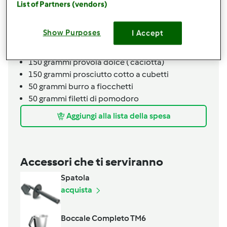
List of Partners (vendors)
15
grammi
sale
2
tuorli d'uovo
3
cucchiai colmi
olio evo
Show Purposes
I Accept
ripieno
150
grammi
provola dolce ( caciotta)
150
grammi
prosciutto cotto a cubetti
50
grammi
burro a fiocchetti
50
grammi
filetti di pomodoro
Aggiungi alla lista della spesa
Accessori che ti serviranno
Spatola
acquista
Boccale Completo TM6