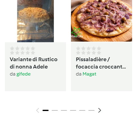
Variante di Rustico
Pissaladière /
di nonna Adele
focaccia croccante
provenzale alle
da
gifede
da
Magat
cipolle