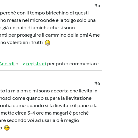
#5
a perchè con il tempo biricchino di questi
 l'ho messa nel microonde e la tolgo solo una
o già un paio di amiche che si sono
anti per proseguire il cammino della pm! A me
no volentieri i frutti
Accedi
o
registrati
per poter commentare
#6
to la mia pm e mi sono accorta che lievita in
mosci come quando supera la lievitazione
gonfia come quando si fa lievitare il pane o la
i mette circa 3-4 ore ma magari è perchè
are secondo voi ad usarla o è meglio
do