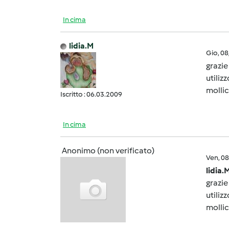
In cima
lidia.M
Gio, 0
grazie
utiliz
mollic
Iscritto : 06.03.2009
In cima
Anonimo (non verificato)
Ven, 0
lidia.
grazie
utiliz
mollic