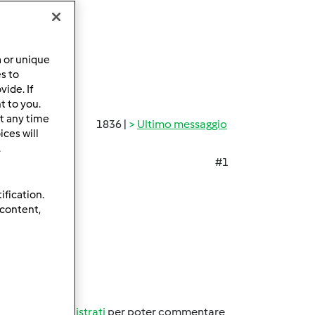
a or unique
es to
ide. If
t to you.
t any time
1836 |
Ultimo messaggio
ces will
.
#1
ification.
 content,
tato tutto...
Accedi
o
registrati
per poter commentare