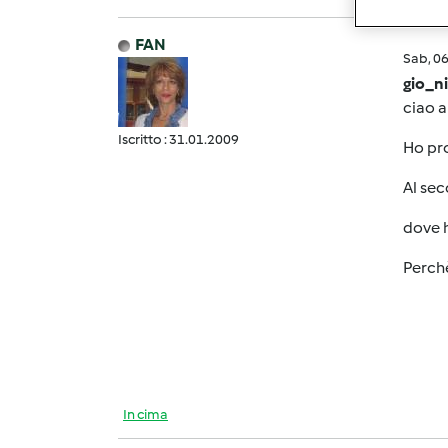
FAN
Sab, 0
gio_n
ciao a
Iscritto : 31.01.2009
Ho pro
Al sec
dove 
Perchè
In cima