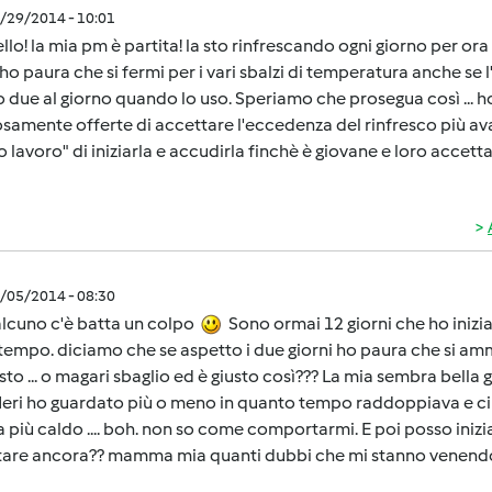
7/29/2014 - 10:01
llo! la mia pm è partita! la sto rinfrescando ogni giorno per or
 ho paura che si fermi per i vari sbalzi di temperatura anche se
o due al giorno quando lo uso. Speriamo che prosegua così ... h
samente offerte di accettare l'eccedenza del rinfresco più av
ro lavoro" di iniziarla e accudirla finchè è giovane e loro accetta
8/05/2014 - 08:30
alcuno c'è batta un colpo
Sono ormai 12 giorni che ho inizia
empo. diciamo che se aspetto i due giorni ho paura che si am
sto ... o magari sbaglio ed è giusto così??? La mia sembra bella 
 Ieri ho guardato più o meno in quanto tempo raddoppiava e c
 più caldo .... boh. non so come comportarmi. E poi posso inizi
tare ancora?? mamma mia quanti dubbi che mi stanno venen