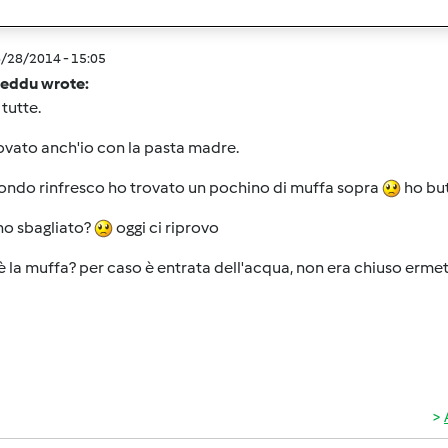
6/28/2014 - 15:05
ieddu wrote:
 tutte.
vato anch'io con la pasta madre.
ondo rinfresco ho trovato un pochino di muffa sopra
ho but
ho sbagliato?
oggi ci riprovo
 la muffa? per caso è entrata dell'acqua, non era chiuso erme