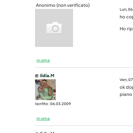
Anonimo (non verificato)
Lun, 0
ho cop
Ho rip
In cima
lidia.M
Ven, 0
ok dop
piano 
Iscritto : 06.03.2009
In cima