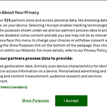
 per:
Risultati per pagina:
 About Your Privacy
ultati più recenti
10
our
315
partners store and access personal data, like browsing dat
rs, on your device. Selecting I Accept enables tracking technologi
he purposes shown under we and our partners process data to prov
are disabled, some content and ads you see may not be as relevan
esurface this menu to change your choices or withdraw consent a
ng the Show Purposes link on the bottom of the webpage .Your choi
ct within our Website. For more details, refer to our Privacy Policy
6/25/2014 - 07:44
our partners process data to provide:
 tutte.
se geolocation data. Actively scan device characteristics for ident
vato anch'io con la pasta madre.
/or access information on a device. Personalised advertising and
ing and content measurement, audience research and services
ondo rinfresco ho trovato un pochino di muffa sopra
ho but
ment.
artners (vendors)
ho sbagliato?
oggi ci riprovo
Show Purposes
I Accept