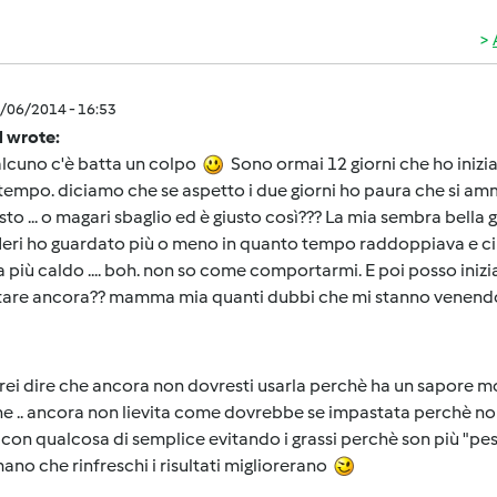
8/06/2014 - 16:53
M wrote:
alcuno c'è batta un colpo
Sono ormai 12 giorni che ho inizia
empo. diciamo che se aspetto i due giorni ho paura che si am
sto ... o magari sbaglio ed è giusto così??? La mia sembra bella 
 Ieri ho guardato più o meno in quanto tempo raddoppiava e c
 più caldo .... boh. non so come comportarmi. E poi posso inizi
tare ancora?? mamma mia quanti dubbi che mi stanno venen
rei dire che ancora non dovresti usarla perchè ha un sapore m
e .. ancora non lievita come dovrebbe se impastata perchè non
con qualcosa di semplice evitando i grassi perchè son più "pesa
no che rinfreschi i risultati migliorerano