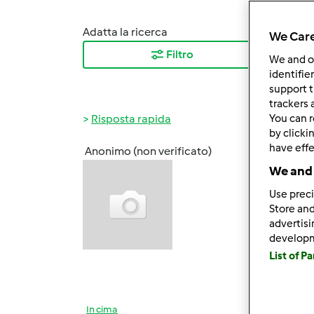
Adatta la ricerca
Ordina
We Care
Filtro
I ris
We and 
identifie
support t
trackers 
Risposta rapida
You can r
by clicki
have effe
Anonimo (non verificato)
Mer, 0
We and 
ciao a
Use preci
Ho pro
Store and
advertis
Al sec
develop
List of P
dove 
In cima