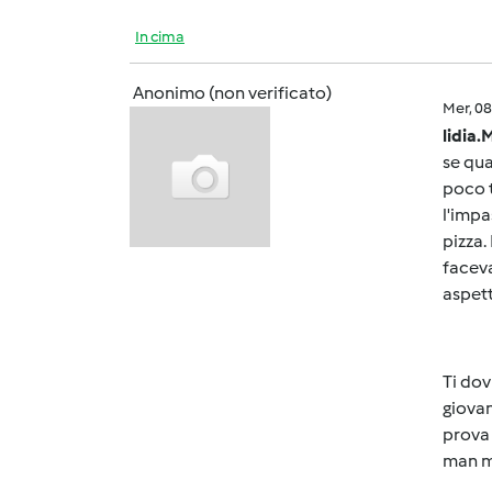
In cima
Anonimo (non verificato)
Mer, 0
lidia.
se qu
poco t
l'impa
pizza.
faceva
aspet
Ti dov
giovan
prova 
man ma