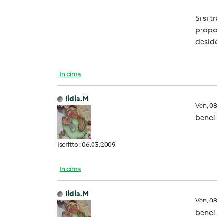
Si si 
propor
deside
In cima
lidia.M
Ven, 0
bene! 
Iscritto : 06.03.2009
In cima
lidia.M
Ven, 0
bene! 