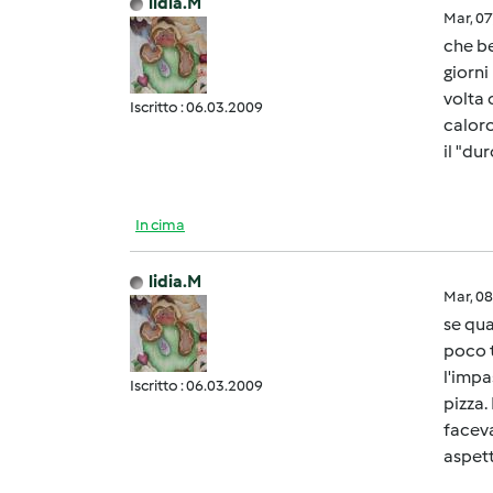
lidia.M
Mar, 0
che be
giorni
volta 
Iscritto : 06.03.2009
caloro
il "du
In cima
lidia.M
Mar, 0
se qu
poco t
l'impa
Iscritto : 06.03.2009
pizza.
faceva
aspet