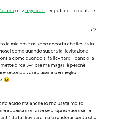
Accedi
o
registrati
per poter commentare
#7
to la mia pm e mi sono accorta che lievita in
mosci come quando supera la lievitazione
gonfia come quando si fa lievitare il pane o la
i mette circa 3-4 ore ma magari è perchè
are secondo voi ad usarla o è meglio
do
olto acido ma anche io l'ho usata molto
 è abbastanza forte se proprio vuoi usarla
nti" da far lievitare ma ti renderai conto che