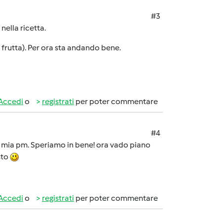
#3
nella ricetta.
a frutta). Per ora sta andando bene.
Accedi
o
registrati
per poter commentare
#4
la mia pm. Speriamo in bene! ora vado piano
sto
Accedi
o
registrati
per poter commentare