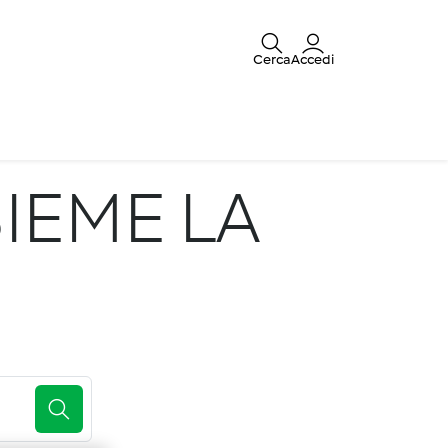
Cerca
Accedi
IEME LA
E