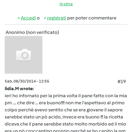
In cima
Accedi
o
registrati
per poter commentare
Anonimo (non verificato)
Sab, 08/30/2014 - 12:55
#19
lidia.M wrote:
ieri ho infornato per la prima volta il pane fatto con la mia
pm .... che dire ... era buono!!!! non me l'aspettavo al primo
colpo perchè avevo sentito che se era giovane il sapore
sarebbe stato un pò acido, invece era buono !!! la ricetta
diceva che il pane sarebbe stato molto morbido ed il mio
era un pò croccantino proprio perchè se ho capito la pm