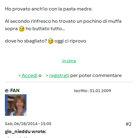
Ho provato anch'io con la pasta madre.
Al secondo rinfresco ho trovato un pochino di muffa
sopra
ho buttato tutto...
dove ho sbagliato?
oggi ci riprovo
In cima
Accedi
o
registrati
per poter commentare
FAN
Iscritto : 31.01.2009
Sab, 06/28/2014 - 15:05
#2
gio_nieddu wrote: