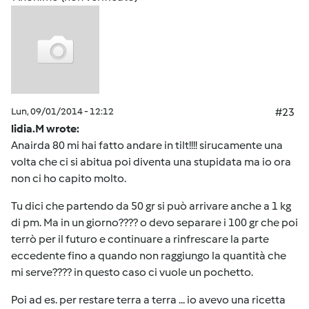
Lun, 09/01/2014 - 12:12
#23
lidia.M wrote:
Anairda 80 mi hai fatto andare in tilt!!!! sirucamente una
volta che ci si abitua poi diventa una stupidata ma io ora
non ci ho capito molto.
Tu dici che partendo da 50 gr si può arrivare anche a 1 kg
di pm. Ma in un giorno???? o devo separare i 100 gr che poi
terrò per il futuro e continuare a rinfrescare la parte
eccedente fino a quando non raggiungo la quantità che
mi serve???? in questo caso ci vuole un pochetto.
Poi ad es. per restare terra a terra ... io avevo una ricetta