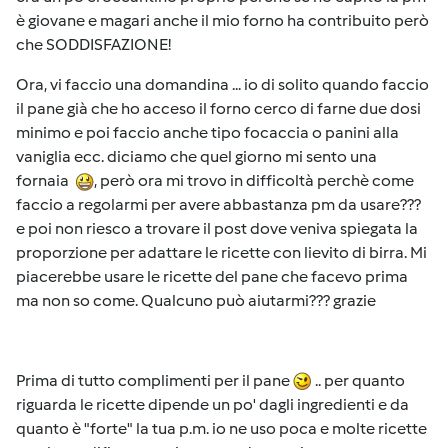
è giovane e magari anche il mio forno ha contribuito però
che SODDISFAZIONE!
Ora, vi faccio una domandina ... io di solito quando faccio
il pane già che ho acceso il forno cerco di farne due dosi
minimo e poi faccio anche tipo focaccia o panini alla
vaniglia ecc. diciamo che quel giorno mi sento una
fornaia
, però ora mi trovo in difficoltà perchè come
faccio a regolarmi per avere abbastanza pm da usare???
e poi non riesco a trovare il post dove veniva spiegata la
proporzione per adattare le ricette con lievito di birra. Mi
piacerebbe usare le ricette del pane che facevo prima
ma non so come. Qualcuno può aiutarmi??? grazie
Prima di tutto complimenti per il pane
.. per quanto
riguarda le ricette dipende un po' dagli ingredienti e da
quanto è "forte" la tua p.m. io ne uso poca e molte ricette