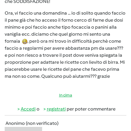
che SODDISFAZIONE!
Ora, vi faccio una domandina ... io di solito quando faccio
il pane già che ho acceso il forno cerco di farne due dosi
minimo e poi faccio anche tipo focaccia o panini alla
vaniglia ecc. diciamo che quel giorno mi sento una
fornaia
, però ora mi trovo in difficoltà perchè come
faccio a regolarmi per avere abbastanza pm da usare???
e poi non riesco a trovare il post dove veniva spiegata la
proporzione per adattare le ricette con lievito di birra. Mi
piacerebbe usare le ricette del pane che facevo prima
ma non so come. Qualcuno può aiutarmi??? grazie
In cima
Accedi
o
registrati
per poter commentare
Anonimo (non verificato)