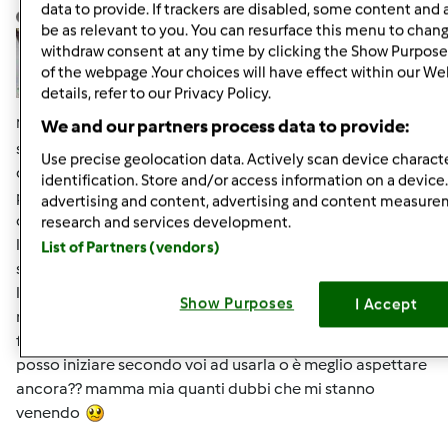
data to provide. If trackers are disabled, some content and
lidia.M
Iscritto : 06.03.2009
be as relevant to you. You can resurface this menu to chan
withdraw consent at any time by clicking the Show Purpose
of the webpage .Your choices will have effect within our We
details, refer to our Privacy Policy.
Mar, 08/05/2014 - 08:30
#6
We and our partners process data to provide:
se qualcuno c'è batta un colpo
Sono ormai 12 giorni
Use precise geolocation data. Actively scan device characte
che ho iniziato la mia pm e mi sono accorta che lievita in
identification. Store and/or access information on a device
poco tempo. diciamo che se aspetto i due giorni ho paura
advertising and content, advertising and content measur
che si ammosci come quando supera la lievitazione
research and services development.
l'impasto ... o magari sbaglio ed è giusto così??? La mia
List of Partners (vendors)
sembra bella gonfia come quando si fa lievitare il pane o
la pizza. Ieri ho guardato più o meno in quanto tempo
Show Purposes
I Accept
raddoppiava e ci mette circa 3-4 ore ma magari è perchè
faceva più caldo .... boh. non so come comportarmi. E poi
posso iniziare secondo voi ad usarla o è meglio aspettare
ancora?? mamma mia quanti dubbi che mi stanno
venendo