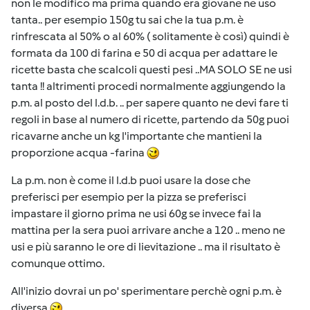
non le modifico ma prima quando era giovane ne uso
tanta.. per esempio 150g tu sai che la tua p.m. è
rinfrescata al 50% o al 60% ( solitamente è così) quindi è
formata da 100 di farina e 50 di acqua per adattare le
ricette basta che scalcoli questi pesi ..MA SOLO SE ne usi
tanta !! altrimenti procedi normalmente aggiungendo la
p.m. al posto del l.d.b. .. per sapere quanto ne devi fare ti
regoli in base al numero di ricette, partendo da 50g puoi
ricavarne anche un kg l'importante che mantieni la
proporzione acqua -farina
La p.m. non è come il l.d.b puoi usare la dose che
preferisci per esempio per la pizza se preferisci
impastare il giorno prima ne usi 60g se invece fai la
mattina per la sera puoi arrivare anche a 120 .. meno ne
usi e più saranno le ore di lievitazione .. ma il risultato è
comunque ottimo.
All'inizio dovrai un po' sperimentare perchè ogni p.m. è
diversa