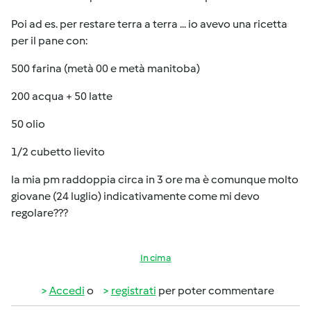
Poi ad es. per restare terra a terra ... io avevo una ricetta
per il pane con:
500 farina (metà 00 e metà manitoba)
200 acqua + 50 latte
50 olio
1/2 cubetto lievito
la mia pm raddoppia circa in 3 ore ma è comunque molto
giovane (24 luglio) indicativamente come mi devo
regolare???
In cima
Accedi
o
registrati
per poter commentare