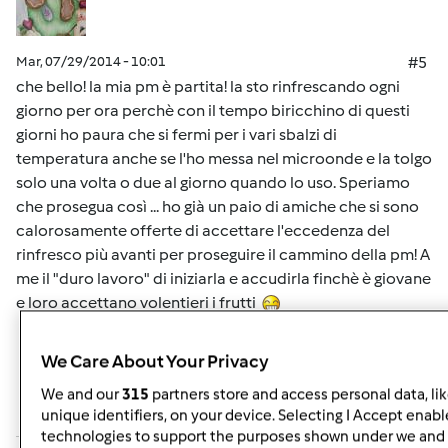
Mar, 07/29/2014 - 10:01
#5
che bello! la mia pm è partita! la sto rinfrescando ogni
giorno per ora perchè con il tempo biricchino di questi
giorni ho paura che si fermi per i vari sbalzi di
temperatura anche se l'ho messa nel microonde e la tolgo
solo una volta o due al giorno quando lo uso. Speriamo
che prosegua così ... ho già un paio di amiche che si sono
calorosamente offerte di accettare l'eccedenza del
rinfresco più avanti per proseguire il cammino della pm! A
me il "duro lavoro" di iniziarla e accudirla finchè è giovane
e loro accettano volentieri i frutti
We Care About Your Privacy
In cima
We and our
315
partners store and access personal data, li
Accedi
o
registrati
per poter commentare
unique identifiers, on your device. Selecting I Accept enabl
technologies to support the purposes shown under we and 