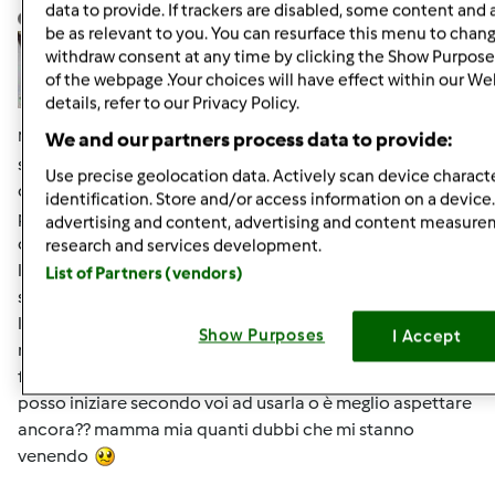
data to provide. If trackers are disabled, some content and
lidia.M
Iscritto : 06.03.2009
be as relevant to you. You can resurface this menu to chan
withdraw consent at any time by clicking the Show Purpose
of the webpage .Your choices will have effect within our We
details, refer to our Privacy Policy.
Mar, 08/05/2014 - 08:30
#6
We and our partners process data to provide:
se qualcuno c'è batta un colpo
Sono ormai 12 giorni
Use precise geolocation data. Actively scan device characte
che ho iniziato la mia pm e mi sono accorta che lievita in
identification. Store and/or access information on a device
poco tempo. diciamo che se aspetto i due giorni ho paura
advertising and content, advertising and content measur
che si ammosci come quando supera la lievitazione
research and services development.
l'impasto ... o magari sbaglio ed è giusto così??? La mia
List of Partners (vendors)
sembra bella gonfia come quando si fa lievitare il pane o
la pizza. Ieri ho guardato più o meno in quanto tempo
Show Purposes
I Accept
raddoppiava e ci mette circa 3-4 ore ma magari è perchè
faceva più caldo .... boh. non so come comportarmi. E poi
posso iniziare secondo voi ad usarla o è meglio aspettare
ancora?? mamma mia quanti dubbi che mi stanno
venendo