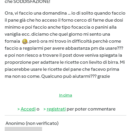
che SODDISFAZIONE!
Ora, vi faccio una domandina ... io di solito quando faccio
il pane già che ho acceso il forno cerco di farne due dosi
minimo e poi faccio anche tipo focaccia o panini alla
vaniglia ecc. diciamo che quel giorno mi sento una
fornaia
, però ora mi trovo in difficoltà perchè come
faccio a regolarmi per avere abbastanza pm da usare???
e poi non riesco a trovare il post dove veniva spiegata la
proporzione per adattare le ricette con lievito di birra. Mi
piacerebbe usare le ricette del pane che facevo prima
ma non so come. Qualcuno può aiutarmi??? grazie
In cima
Accedi
o
registrati
per poter commentare
Anonimo (non verificato)