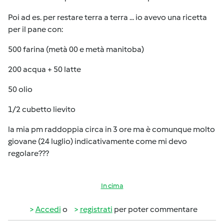
Poi ad es. per restare terra a terra ... io avevo una ricetta
per il pane con:
500 farina (metà 00 e metà manitoba)
200 acqua + 50 latte
50 olio
1/2 cubetto lievito
la mia pm raddoppia circa in 3 ore ma è comunque molto
giovane (24 luglio) indicativamente come mi devo
regolare???
In cima
Accedi
o
registrati
per poter commentare