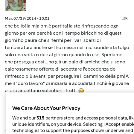
Mar, 07/29/2014 - 10:01
#5
che bello! la mia pm è partita! la sto rinfrescando ogni
giorno per ora perchè con il tempo biricchino di questi
giorni ho paura che si fermi per i vari sbalzi di
temperatura anche se l'ho messa nel microonde e la tolgo
solo una volta o due al giorno quando lo uso. Speriamo
che prosegua così ... ho già un paio di amiche che si sono
calorosamente offerte di accettare l'eccedenza del
rinfresco più avanti per proseguire il cammino della pm! A
me il "duro lavoro" di iniziarla e accudirla finchè è giovane
e loro accettano volentieri i frutti
We Care About Your Privacy
In cima
We and our
315
partners store and access personal data, li
Accedi
o
registrati
per poter commentare
unique identifiers, on your device. Selecting I Accept enabl
technologies to support the purposes shown under we and 