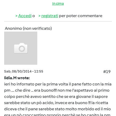
In cima
Accedi
o
registrati
per poter commentare
Anonimo (non verificato)
Sab, 08/30/2014 - 12:55
#19
lidia.M wrote:
ieri ho infornato per la prima volta il pane fatto con la mia
pm .... che dire ... era buono!!!! non me l'aspettavo al primo
colpo perchè avevo sentito che se era giovane il sapore
sarebbe stato un pò acido, invece era buono !!! la ricetta
diceva che il pane sarebbe stato molto morbido ed il mio
era un pò croccantino proprio perchè se ho capito la pm