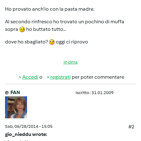
Ho provato anch'io con la pasta madre.
Al secondo rinfresco ho trovato un pochino di muffa
sopra
ho buttato tutto...
dove ho sbagliato?
oggi ci riprovo
In cima
Accedi
o
registrati
per poter commentare
FAN
Iscritto : 31.01.2009
Sab, 06/28/2014 - 15:05
#2
gio_nieddu wrote: