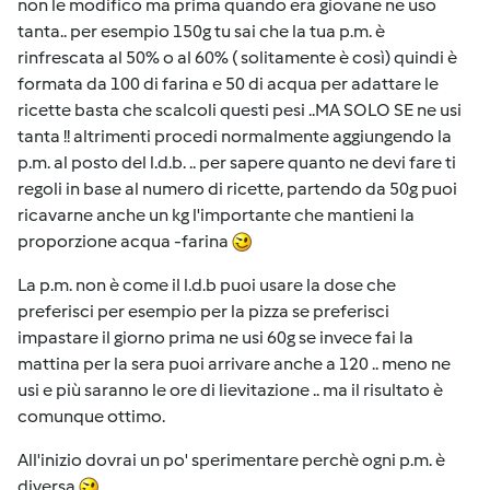
non le modifico ma prima quando era giovane ne uso
tanta.. per esempio 150g tu sai che la tua p.m. è
rinfrescata al 50% o al 60% ( solitamente è così) quindi è
formata da 100 di farina e 50 di acqua per adattare le
ricette basta che scalcoli questi pesi ..MA SOLO SE ne usi
tanta !! altrimenti procedi normalmente aggiungendo la
p.m. al posto del l.d.b. .. per sapere quanto ne devi fare ti
regoli in base al numero di ricette, partendo da 50g puoi
ricavarne anche un kg l'importante che mantieni la
proporzione acqua -farina
La p.m. non è come il l.d.b puoi usare la dose che
preferisci per esempio per la pizza se preferisci
impastare il giorno prima ne usi 60g se invece fai la
mattina per la sera puoi arrivare anche a 120 .. meno ne
usi e più saranno le ore di lievitazione .. ma il risultato è
comunque ottimo.
All'inizio dovrai un po' sperimentare perchè ogni p.m. è
diversa