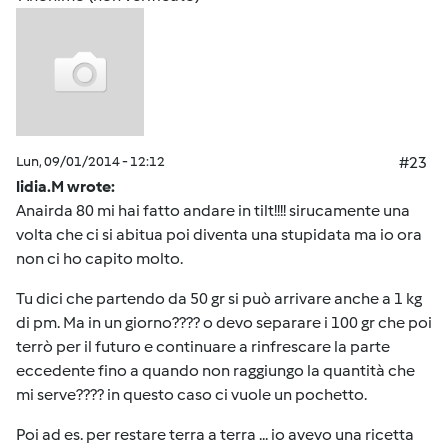
Lun, 09/01/2014 - 12:12
#23
lidia.M wrote:
Anairda 80 mi hai fatto andare in tilt!!!! sirucamente una
volta che ci si abitua poi diventa una stupidata ma io ora
non ci ho capito molto.
Tu dici che partendo da 50 gr si può arrivare anche a 1 kg
di pm. Ma in un giorno???? o devo separare i 100 gr che poi
terrò per il futuro e continuare a rinfrescare la parte
eccedente fino a quando non raggiungo la quantità che
mi serve???? in questo caso ci vuole un pochetto.
Poi ad es. per restare terra a terra ... io avevo una ricetta