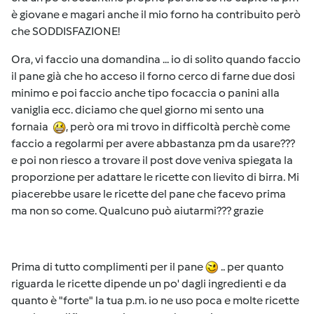
è giovane e magari anche il mio forno ha contribuito però
che SODDISFAZIONE!
Ora, vi faccio una domandina ... io di solito quando faccio
il pane già che ho acceso il forno cerco di farne due dosi
minimo e poi faccio anche tipo focaccia o panini alla
vaniglia ecc. diciamo che quel giorno mi sento una
fornaia
, però ora mi trovo in difficoltà perchè come
faccio a regolarmi per avere abbastanza pm da usare???
e poi non riesco a trovare il post dove veniva spiegata la
proporzione per adattare le ricette con lievito di birra. Mi
piacerebbe usare le ricette del pane che facevo prima
ma non so come. Qualcuno può aiutarmi??? grazie
Prima di tutto complimenti per il pane
.. per quanto
riguarda le ricette dipende un po' dagli ingredienti e da
quanto è "forte" la tua p.m. io ne uso poca e molte ricette