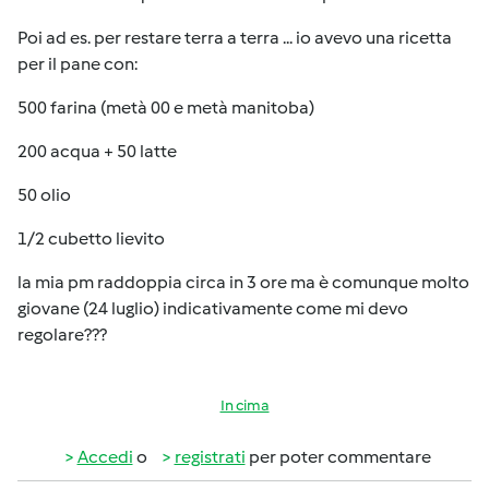
Poi ad es. per restare terra a terra ... io avevo una ricetta
per il pane con:
500 farina (metà 00 e metà manitoba)
200 acqua + 50 latte
50 olio
1/2 cubetto lievito
la mia pm raddoppia circa in 3 ore ma è comunque molto
giovane (24 luglio) indicativamente come mi devo
regolare???
In cima
Accedi
o
registrati
per poter commentare