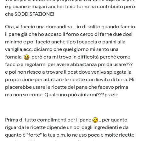
è giovane e magari anche il mio forno ha contribuito però
che SODDISFAZIONE!
Ora, vi faccio una domandina ... io di solito quando faccio
il pane già che ho acceso il forno cerco di farne due dosi
minimo e poi faccio anche tipo focaccia o panini alla
vaniglia ecc. diciamo che quel giorno mi sento una
fornaia
, però ora mi trovo in difficoltà perchè come
faccio a regolarmi per avere abbastanza pm da usare???
e poi non riesco a trovare il post dove veniva spiegata la
proporzione per adattare le ricette con lievito di birra. Mi
piacerebbe usare le ricette del pane che facevo prima
ma non so come. Qualcuno può aiutarmi??? grazie
Prima di tutto complimenti per il pane
.. per quanto
riguarda le ricette dipende un po' dagli ingredienti e da
quanto è "forte" la tua p.m. io ne uso poca e molte ricette