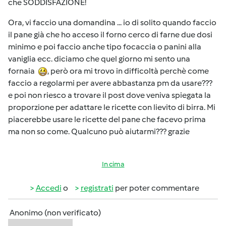
che SODDISFAZIONE!
Ora, vi faccio una domandina ... io di solito quando faccio
il pane già che ho acceso il forno cerco di farne due dosi
minimo e poi faccio anche tipo focaccia o panini alla
vaniglia ecc. diciamo che quel giorno mi sento una
fornaia
, però ora mi trovo in difficoltà perchè come
faccio a regolarmi per avere abbastanza pm da usare???
e poi non riesco a trovare il post dove veniva spiegata la
proporzione per adattare le ricette con lievito di birra. Mi
piacerebbe usare le ricette del pane che facevo prima
ma non so come. Qualcuno può aiutarmi??? grazie
In cima
Accedi
o
registrati
per poter commentare
Anonimo (non verificato)