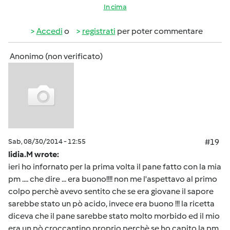
In cima
Accedi
o
registrati
per poter commentare
Anonimo (non verificato)
Sab, 08/30/2014 - 12:55
#19
lidia.M wrote:
ieri ho infornato per la prima volta il pane fatto con la mia
pm .... che dire ... era buono!!!! non me l'aspettavo al primo
colpo perchè avevo sentito che se era giovane il sapore
sarebbe stato un pò acido, invece era buono !!! la ricetta
diceva che il pane sarebbe stato molto morbido ed il mio
era un pò croccantino proprio perchè se ho capito la pm