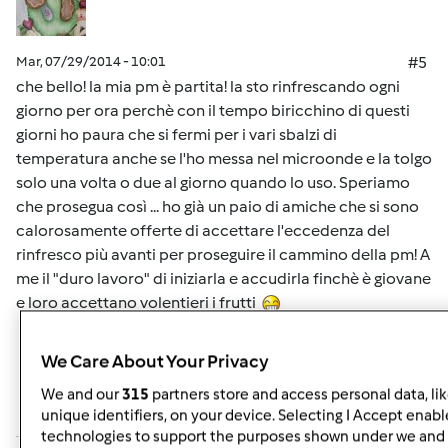
Mar, 07/29/2014 - 10:01
#5
che bello! la mia pm è partita! la sto rinfrescando ogni
giorno per ora perchè con il tempo biricchino di questi
giorni ho paura che si fermi per i vari sbalzi di
temperatura anche se l'ho messa nel microonde e la tolgo
solo una volta o due al giorno quando lo uso. Speriamo
che prosegua così ... ho già un paio di amiche che si sono
calorosamente offerte di accettare l'eccedenza del
rinfresco più avanti per proseguire il cammino della pm! A
me il "duro lavoro" di iniziarla e accudirla finchè è giovane
e loro accettano volentieri i frutti
We Care About Your Privacy
In cima
We and our
315
partners store and access personal data, li
Accedi
o
registrati
per poter commentare
unique identifiers, on your device. Selecting I Accept enabl
technologies to support the purposes shown under we and 