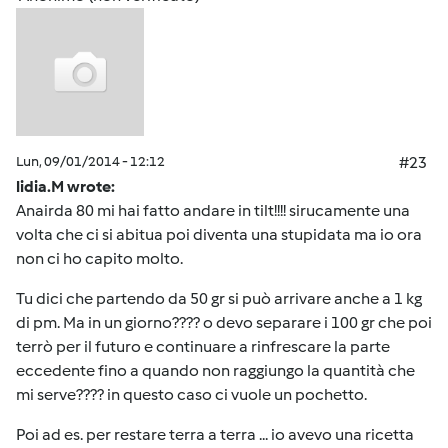
Lun, 09/01/2014 - 12:12
#23
lidia.M wrote:
Anairda 80 mi hai fatto andare in tilt!!!! sirucamente una
volta che ci si abitua poi diventa una stupidata ma io ora
non ci ho capito molto.
Tu dici che partendo da 50 gr si può arrivare anche a 1 kg
di pm. Ma in un giorno???? o devo separare i 100 gr che poi
terrò per il futuro e continuare a rinfrescare la parte
eccedente fino a quando non raggiungo la quantità che
mi serve???? in questo caso ci vuole un pochetto.
Poi ad es. per restare terra a terra ... io avevo una ricetta