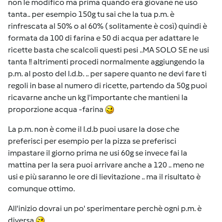
non le modifico ma prima quando era giovane ne uso
tanta.. per esempio 150g tu sai che la tua p.m. è
rinfrescata al 50% o al 60% ( solitamente è così) quindi è
formata da 100 di farina e 50 di acqua per adattare le
ricette basta che scalcoli questi pesi ..MA SOLO SE ne usi
tanta !! altrimenti procedi normalmente aggiungendo la
p.m. al posto del l.d.b. .. per sapere quanto ne devi fare ti
regoli in base al numero di ricette, partendo da 50g puoi
ricavarne anche un kg l'importante che mantieni la
proporzione acqua -farina
La p.m. non è come il l.d.b puoi usare la dose che
preferisci per esempio per la pizza se preferisci
impastare il giorno prima ne usi 60g se invece fai la
mattina per la sera puoi arrivare anche a 120 .. meno ne
usi e più saranno le ore di lievitazione .. ma il risultato è
comunque ottimo.
All'inizio dovrai un po' sperimentare perchè ogni p.m. è
diversa