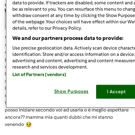
data to provide. If trackers are disabled, some content and
lidia.M
Iscritto : 06.03.2009
be as relevant to you. You can resurface this menu to chan
withdraw consent at any time by clicking the Show Purpose
of the webpage .Your choices will have effect within our We
details, refer to our Privacy Policy.
Mar, 08/05/2014 - 08:30
#6
We and our partners process data to provide:
se qualcuno c'è batta un colpo
Sono ormai 12 giorni
Use precise geolocation data. Actively scan device characte
che ho iniziato la mia pm e mi sono accorta che lievita in
identification. Store and/or access information on a device
poco tempo. diciamo che se aspetto i due giorni ho paura
advertising and content, advertising and content measur
che si ammosci come quando supera la lievitazione
research and services development.
l'impasto ... o magari sbaglio ed è giusto così??? La mia
List of Partners (vendors)
sembra bella gonfia come quando si fa lievitare il pane o
la pizza. Ieri ho guardato più o meno in quanto tempo
Show Purposes
I Accept
raddoppiava e ci mette circa 3-4 ore ma magari è perchè
faceva più caldo .... boh. non so come comportarmi. E poi
posso iniziare secondo voi ad usarla o è meglio aspettare
ancora?? mamma mia quanti dubbi che mi stanno
venendo