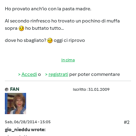
Ho provato anch'io con la pasta madre.
Al secondo rinfresco ho trovato un pochino di muffa
sopra
ho buttato tutto...
dove ho sbagliato?
oggi ci riprovo
In cima
Accedi
o
registrati
per poter commentare
FAN
Iscritto : 31.01.2009
Sab, 06/28/2014 - 15:05
#2
gio_nieddu wrote: