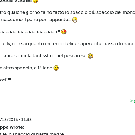
soddisfazioni!!!!
altro qualche giorno fa ho fatto lo spaccio più spaccio del mon
me....come il pane per l'appunto!!!
aaaaaaaaaaaaaaaaaaaaaa!!!
 Lully, non sai quanto mi rende felice sapere che passa di mano i
 Laura spaccia tantissimo nel pescarese
a altro spaccio, a Milano
si'!!!!
2/18/2013 - 11:38
ppa wrote:
gue lo spaccio di pasta madre