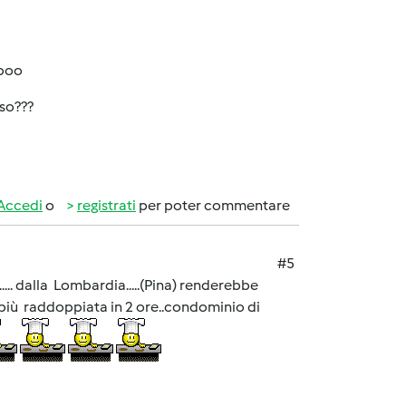
oboo
oso???
Accedi
o
registrati
per poter commentare
#5
... dalla Lombardia.....(Pina) renderebbe
più raddoppiata in 2 ore..condominio di