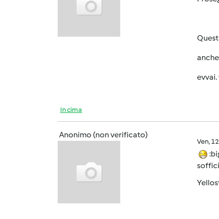
Questa
anche 
evvai. 
In cima
Anonimo (non verificato)
Ven, 1
:bi
soffic
Yellos