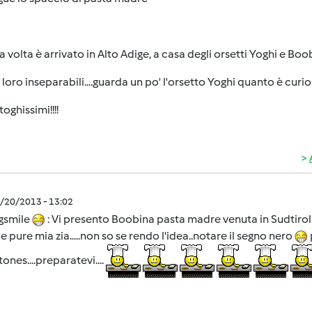
 volta è arrivato in Alto Adige, a casa degli orsetti Yoghi e Bo
loro inseparabili....guarda un po' l'orsetto Yoghi quanto è curi
toghissimi!!!!
2/20/2013 - 13:02
gsmile
: Vi presento Boobina pasta madre venuta in Sudtirol..
ie pure mia zia.....non so se rendo l'idea..notare il segno nero
tones....preparatevi....