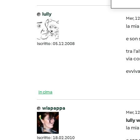
lully
Mer, 1
la mia
e son 
Iscritto : 05.12.2008
tra l'
via co
evviv
In cima
wlapappa
Mer, 1
lully 
la mia
Iscritto : 18.02.2010