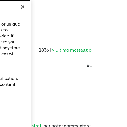
a or unique
es to
ide. If
t to you.
t any time
1836 |
Ultimo messaggio
ces will
.
#1
ification.
 content,
oboo
oso???
Accedi
o
registrati
per poter commentare