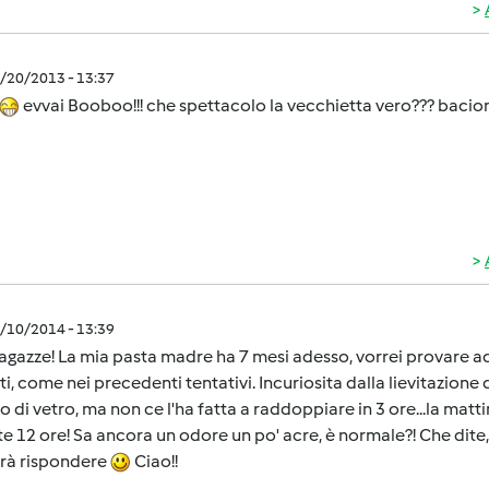
2/20/2013 - 13:37
evvai Booboo!!! che spettacolo la vecchietta vero??? bacio
1/10/2014 - 13:39
agazze! La mia pasta madre ha 7 mesi adesso, vorrei provare a
ati, come nei precedenti tentativi. Incuriosita dalla lievitazion
o di vetro, ma non ce l'ha fatta a raddoppiare in 3 ore...la mat
e 12 ore! Sa ancora un odore un po' acre, è normale?! Che dite,
rrà rispondere
Ciao!!