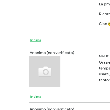
La pm 
Ricord
Ciao
In cima
Anonimo (non verificato)
Mar, 0
Grazie
temper
usare
tanto 
In cima
Anonimo (non verificato)