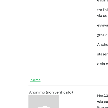
e son 
tra l'
via co
evviv
grazie
Anche
staser
e via co
In cima
Anonimo (non verificato)
Mer, 1
wlapa
Prose