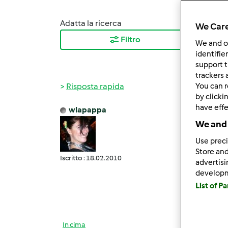
Adatta la ricerca
Ordina
We Care
Filtro
I ris
We and 
identifie
support t
trackers 
Risposta rapida
You can r
by clicki
have effe
wlapappa
Mer, 1
We and 
Prose
Use preci
Store and
Iscritto : 18.02.2010
advertis
Questa
develop
List of P
anche 
In cima