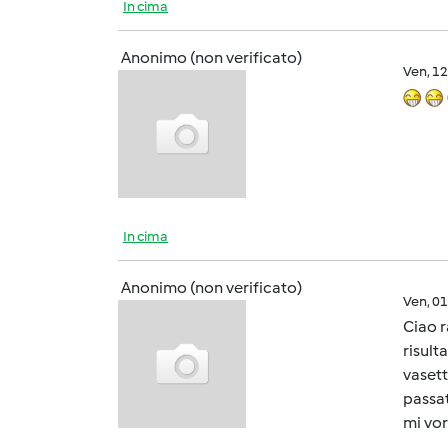
In cima
Anonimo (non verificato)
Ven, 1
In cima
Anonimo (non verificato)
Ven, 0
Ciao r
risult
vasett
passat
mi vo