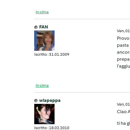
In cima
FAN
Ven, 0
Provo 
pasta 
ancora
Iscritto : 31.01.2009
prepar
l'aggi
In cima
wlapappa
Ven, 0
Ciao 
ti ha 
Iscritto : 18.02.2010