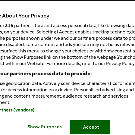
 per:
Risultati per pagina:
 About Your Privacy
ultati più recenti
10
our
315
partners store and access personal data, like browsing dat
rs, on your device. Selecting I Accept enables tracking technologi
he purposes shown under we and our partners process data to prov
are disabled, some content and ads you see may not be as relevan
esurface this menu to change your choices or withdraw consent a
ng the Show Purposes link on the bottom of the webpage .Your choi
ct within our Website. For more details, refer to our Privacy Policy
2/18/2013 - 09:04
our partners process data to provide:
gue lo spaccio di pasta madre
se geolocation data. Actively scan device characteristics for ident
/or access information on a device. Personalised advertising and
ing and content measurement, audience research and services
 volta è arrivato in Alto Adige, a casa degli orsetti Yoghi e Bo
ment.
artners (vendors)
loro inseparabili....guarda un po' l'orsetto Yoghi quanto è curi
Show Purposes
I Accept