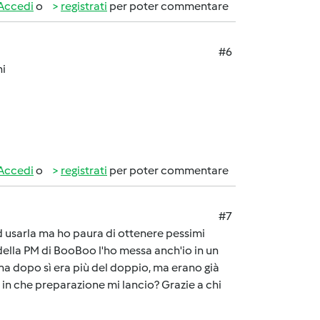
Accedi
o
registrati
per poter commentare
#6
ni
Accedi
o
registrati
per poter commentare
#7
d usarla ma ho paura di ottenere pessimi
e della PM di BooBoo l'ho messa anch'io in un
tina dopo sì era più del doppio, ma erano già
 in che preparazione mi lancio? Grazie a chi