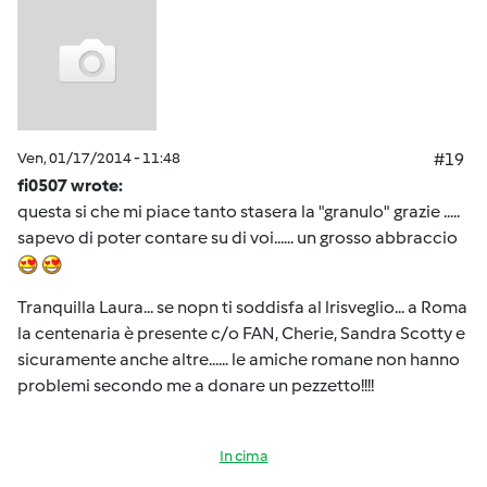
Ven, 01/17/2014 - 11:48
#19
fi0507 wrote:
questa si che mi piace tanto stasera la "granulo" grazie .....
sapevo di poter contare su di voi...... un grosso abbraccio
Tranquilla Laura... se nopn ti soddisfa al lrisveglio... a Roma
la centenaria è presente c/o FAN, Cherie, Sandra Scotty e
sicuramente anche altre...... le amiche romane non hanno
problemi secondo me a donare un pezzetto!!!!
In cima