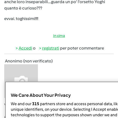
anche loro inseparabili....guarda un po' l'orsetto Yoghi
quanto è curioso???
evvai. toghissimi!!!!
In cima
Accedi
o
registrati
per poter commentare
Anonimo (non verificato)
We Care About Your Privacy
We and our
315
partners store and access personal data, li
Ven, 12/20/2013 - 13:02
#5
unique identifiers, on your device. Selecting I Accept enabl
:bigsmile
: Vi presento Boobina pasta madre venuta
technologies to support the purposes shown under we and 
in Sudtirol..... dalla Lombardia.....(Pina) renderebbe