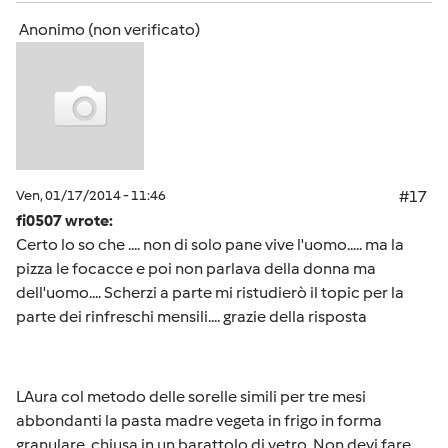
Anonimo (non verificato)
Ven, 01/17/2014 - 11:46
#17
fi0507 wrote:
Certo lo so che .... non di solo pane vive l'uomo..... ma la
pizza le focacce e poi non parlava della donna ma
dell'uomo.... Scherzi a parte mi ristudierò il topic per la
parte dei rinfreschi mensili.... grazie della risposta
LAura col metodo delle sorelle simili per tre mesi
abbondanti la pasta madre vegeta in frigo in forma
granulare, chiusa in un barattolo di vetro. Non devi fare