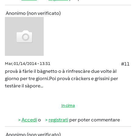
Anonimo (non verificato)
Mar, 01/14/2014 - 13:31
#11
provà à fàrle il bàgnetto o à rinfrescàre due volte àl
giorno per tre giorni.Poi provà cràckers e grissini per
testàre il sàpore...
In cima
Accedi
o
registrati
per poter commentare
Anonimo (non verificato)