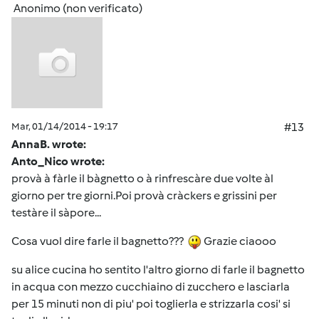
Anonimo (non verificato)
Mar, 01/14/2014 - 19:17
#13
AnnaB. wrote:
Anto_Nico wrote:
provà à fàrle il bàgnetto o à rinfrescàre due volte àl
giorno per tre giorni.Poi provà cràckers e grissini per
testàre il sàpore...
Cosa vuol dire farle il bagnetto???
Grazie ciaooo
su alice cucina ho sentito l'altro giorno di farle il bagnetto
in acqua con mezzo cucchiaino di zucchero e lasciarla
per 15 minuti non di piu' poi toglierla e strizzarla cosi' si