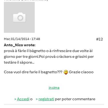
Mar, 01/14/2014 - 17:48
#12
Anto_Nico wrote:
provà à fàrle il bàgnetto o à rinfrescàre due volte àl
giorno per tre giorni.Poi provà cràckers e grissini per
testàre il sàpore...
Cosa vuol dire farle il bagnetto???
Grazie ciaooo
In cima
Accedi
o
registrati
per poter commentare