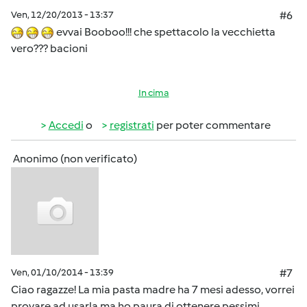
Ven, 12/20/2013 - 13:37
#6
evvai Booboo!!! che spettacolo la vecchietta
vero??? bacioni
In cima
Accedi
o
registrati
per poter commentare
Anonimo (non verificato)
Ven, 01/10/2014 - 13:39
#7
Ciao ragazze! La mia pasta madre ha 7 mesi adesso, vorrei
provare ad usarla ma ho paura di ottenere pessimi