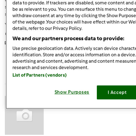
data to provide. If trackers are disabled, some content and
sofficie pure mia zia.....non so se rendo l'idea..notare il
be as relevant to you. You can resurface this menu to chan
segno nero
più raddoppiata in 2 ore..condominio di
withdraw consent at any time by clicking the Show Purpose
of the webpage .Your choices will have effect within our We
Yellostones....preparatevi....
details, refer to our Privacy Policy.
We and our partners process data to provide:
Use precise geolocation data. Actively scan device characte
identification. Store and/or access information on a device
advertising and content, advertising and content measur
In cima
research and services development.
List of Partners (vendors)
Accedi
o
registrati
per poter commentare
Anonimo (non verificato)
Show Purposes
I Accept