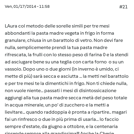
Ven, 01/17/2014 - 11:58
#21
LAura col metodo delle sorelle simili per tre mesi
abbondanti la pasta madre vegeta in frigo in forma
granulare, chiusa in un barattolo di vetro. Non devi fare
nulla, semplicemente prendi la tua pasta madre
rifrescata, la frulli con lo stesso peso di farina 0 e la stendi
ad asciugare bene su una teglia con carta forno o su un
vassoio. Dopo uno o due giorni (in inverno è umido, ci
mette di più) sarà secca e asciutta ... la metti nel barattolo
e per tre mesi te la dimentichi in frigo. Non ti chiede nulla,
non vuole niente... passati i mesi di disintossicazione
aggiungi alla tua pasta madre secca metà del peso totale
in acqua minerale, un po' di zucchero e la metti a
lievitare... quando raddoppia è pronta a ripartire.. magari
fai un rinfresco o due in più prima di usarla... lo faccio
sempre d'estate, da giugno a ottobre, e la centenaria
riprende sempre alla grandissima!!! Anche la Cherie