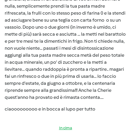
nulla, semplicemente prendi la tua pasta madre
rifrescata, la frulli con lo stesso peso di farina 0 e la stendi
ad asciugare bene su una teglia con carta forno o su un
vassoio. Dopo uno o due giorni (in inverno è umido, ci
mette di più) sarà secca e asciutta ... la metti nel barattolo
e per tre mesi te la dimentichi in frigo. Non ti chiede nulla,
non vuole niente... passati i mesi di disintossicazione
aggiungi alla tua pasta madre secca metà del peso totale
in acqua minerale, un po' di zucchero e la metti a
lievitare... quando raddoppia è pronta a ripartire.. magari
fai un rinfresco o due in più prima di usarla... lo faccio
sempre d'estate, da giugno a ottobre, e la centenaria
riprende sempre alla grandissima!!! Anche la Cherie
quest'anno ha provato ed è rimasta contenta....
ciaooooooooo e in bocca al lupo per tutto
In cima