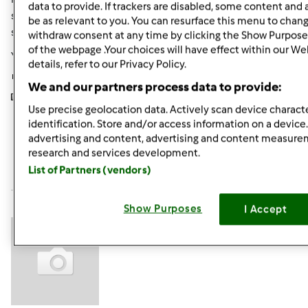
data to provide. If trackers are disabled, some content and
sofficie pure mia zia.....non so se rendo l'idea..notare il
be as relevant to you. You can resurface this menu to chan
segno nero
più raddoppiata in 2 ore..condominio di
withdraw consent at any time by clicking the Show Purpose
of the webpage .Your choices will have effect within our We
Yellostones....preparatevi....
details, refer to our Privacy Policy.
We and our partners process data to provide:
Use precise geolocation data. Actively scan device characte
identification. Store and/or access information on a device
advertising and content, advertising and content measur
In cima
research and services development.
List of Partners (vendors)
Accedi
o
registrati
per poter commentare
Anonimo (non verificato)
Show Purposes
I Accept