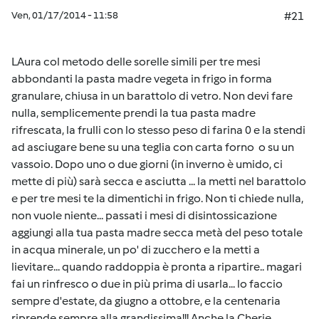
Ven, 01/17/2014 - 11:58
#21
LAura col metodo delle sorelle simili per tre mesi
abbondanti la pasta madre vegeta in frigo in forma
granulare, chiusa in un barattolo di vetro. Non devi fare
nulla, semplicemente prendi la tua pasta madre
rifrescata, la frulli con lo stesso peso di farina 0 e la stendi
ad asciugare bene su una teglia con carta forno o su un
vassoio. Dopo uno o due giorni (in inverno è umido, ci
mette di più) sarà secca e asciutta ... la metti nel barattolo
e per tre mesi te la dimentichi in frigo. Non ti chiede nulla,
non vuole niente... passati i mesi di disintossicazione
aggiungi alla tua pasta madre secca metà del peso totale
in acqua minerale, un po' di zucchero e la metti a
lievitare... quando raddoppia è pronta a ripartire.. magari
fai un rinfresco o due in più prima di usarla... lo faccio
sempre d'estate, da giugno a ottobre, e la centenaria
riprende sempre alla grandissima!!! Anche la Cherie