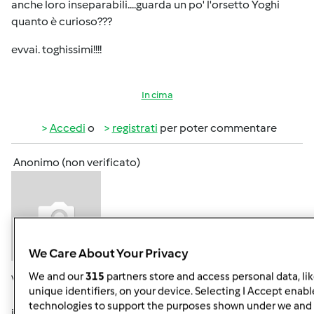
anche loro inseparabili....guarda un po' l'orsetto Yoghi
quanto è curioso???
evvai. toghissimi!!!!
In cima
Accedi
o
registrati
per poter commentare
Anonimo (non verificato)
We Care About Your Privacy
We and our
315
partners store and access personal data, li
Ven, 12/20/2013 - 13:02
#5
unique identifiers, on your device. Selecting I Accept enabl
:bigsmile
: Vi presento Boobina pasta madre venuta
technologies to support the purposes shown under we and 
in Sudtirol..... dalla Lombardia.....(Pina) renderebbe