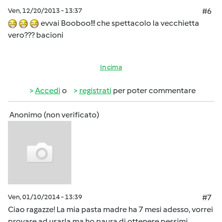
Ven, 12/20/2013 - 13:37
#6
evvai Booboo!!! che spettacolo la vecchietta
vero??? bacioni
In cima
Accedi
o
registrati
per poter commentare
Anonimo (non verificato)
Ven, 01/10/2014 - 13:39
#7
Ciao ragazze! La mia pasta madre ha 7 mesi adesso, vorrei
provare ad usarla ma ho paura di ottenere pessimi