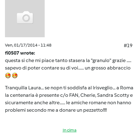
Ven, 01/17/2014 - 11:48
#19
fi0507 wrote:
questa si che mi piace tanto stasera la "granulo" grazie .....
sapevo di poter contare su di voi...... un grosso abbraccio
Tranquilla Laura... se nopn ti soddisfa al lrisveglio... a Roma
la centenaria è presente c/o FAN, Cherie, Sandra Scotty e
sicuramente anche altre...... le amiche romane non hanno
problemi secondo me a donare un pezzetto!!!!
In cima