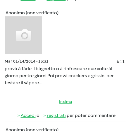
Anonimo (non verificato)
Mar, 01/14/2014 - 13:31
#11
provà à fàrle il bàgnetto o à rinfrescàre due volte àl
giorno per tre giorni.Poi provà cràckers e grissini per
testàre il sàpore...
In cima
Accedi
o
registrati
per poter commentare
Anonimo (non verificato)