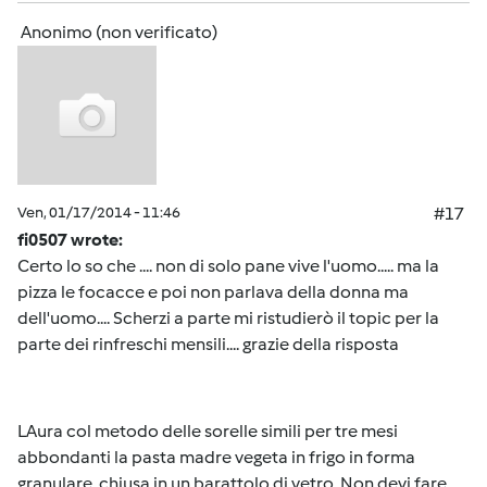
Anonimo (non verificato)
Ven, 01/17/2014 - 11:46
#17
fi0507 wrote:
Certo lo so che .... non di solo pane vive l'uomo..... ma la
pizza le focacce e poi non parlava della donna ma
dell'uomo.... Scherzi a parte mi ristudierò il topic per la
parte dei rinfreschi mensili.... grazie della risposta
LAura col metodo delle sorelle simili per tre mesi
abbondanti la pasta madre vegeta in frigo in forma
granulare, chiusa in un barattolo di vetro. Non devi fare