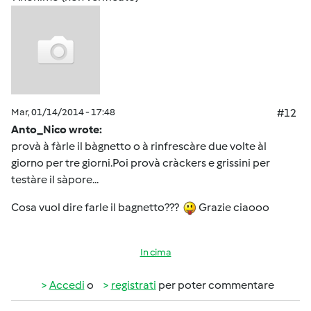
Mar, 01/14/2014 - 17:48
#12
Anto_Nico wrote:
provà à fàrle il bàgnetto o à rinfrescàre due volte àl
giorno per tre giorni.Poi provà cràckers e grissini per
testàre il sàpore...
Cosa vuol dire farle il bagnetto???
Grazie ciaooo
In cima
Accedi
o
registrati
per poter commentare