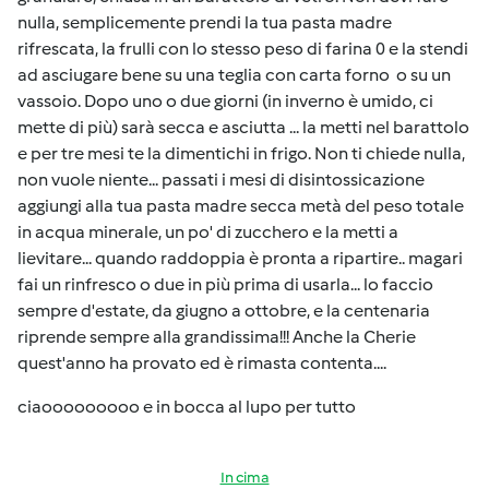
nulla, semplicemente prendi la tua pasta madre
rifrescata, la frulli con lo stesso peso di farina 0 e la stendi
ad asciugare bene su una teglia con carta forno o su un
vassoio. Dopo uno o due giorni (in inverno è umido, ci
mette di più) sarà secca e asciutta ... la metti nel barattolo
e per tre mesi te la dimentichi in frigo. Non ti chiede nulla,
non vuole niente... passati i mesi di disintossicazione
aggiungi alla tua pasta madre secca metà del peso totale
in acqua minerale, un po' di zucchero e la metti a
lievitare... quando raddoppia è pronta a ripartire.. magari
fai un rinfresco o due in più prima di usarla... lo faccio
sempre d'estate, da giugno a ottobre, e la centenaria
riprende sempre alla grandissima!!! Anche la Cherie
quest'anno ha provato ed è rimasta contenta....
ciaooooooooo e in bocca al lupo per tutto
In cima